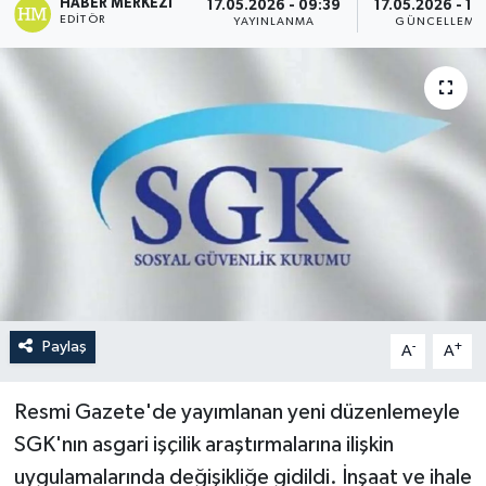
HABER MERKEZI
17.05.2026 - 09:39
17.05.2026 - 10
EDITÖR
YAYINLANMA
GÜNCELLEME
Paylaş
-
+
A
A
Resmi Gazete'de yayımlanan yeni düzenlemeyle
SGK'nın asgari işçilik araştırmalarına ilişkin
uygulamalarında değişikliğe gidildi. İnşaat ve ihale