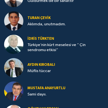
Güldürmek de bir sanattır
TURAN ÇEVİK
Aklımda, unutmadım.
İDRİS TÜRKTEN
Türkiye’nin kürt meselesi ve “ Çin
sendromu etkisi”
AYDIN KIROBALI
Müflis tüccar
MUSTAFA ANAYURTLU
Sami dayıı.