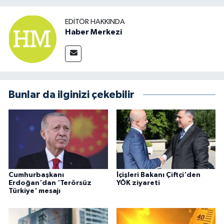
EDITÖR HAKKINDA
Haber Merkezi
Bunlar da ilginizi çekebilir
Cumhurbaşkanı
İçişleri Bakanı Çiftçi'den
Erdoğan'dan 'Terörsüz
YÖK ziyareti
Türkiye' mesajı