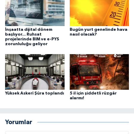
İnşaatta dijital dönem
Bugün yurt genelinde hava
başlıyor... Ruhsat
nasıl olacak?
projelerinde BIM ve e-PYS
zorunluluğu geliyor
Yüksek Askerî Şûra toplandı
5 il için şiddetli rüzgâr
alarmı!
Yorumlar