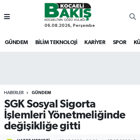
Kocaeli Nöbetçi Eczaneler
06.08.2026, Perşembe
Kocaeli Hava Durumu
GÜNDEM
BİLİM TEKNOLOJİ
KARİYER
SPOR
KÜ
Kocaeli Trafik Yoğunluk Haritası
Süper Lig Puan Durumu ve Fikstür
Tüm Manşetler
HABERLER
GÜNDEM
SGK Sosyal Sigorta
Son Dakika Haberleri
İşlemleri Yönetmeliğinde
Haber Arşivi
değişikliğe gitti