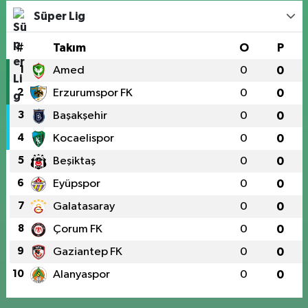
Süper Lig
#
Takım
O
P
1
Amed
0
0
2
Erzurumspor FK
0
0
3
Başakşehir
0
0
4
Kocaelispor
0
0
5
Beşiktaş
0
0
6
Eyüpspor
0
0
7
Galatasaray
0
0
8
Çorum FK
0
0
9
Gaziantep FK
0
0
10
Alanyaspor
0
0