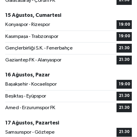
Galatasaray - Çorum FK
21:30
15 Ağustos, Cumartesi
Konyaspor - Rizespor
19:00
Kasımpaşa - Trabzonspor
19:00
Gençlerbirliği S.K. - Fenerbahçe
21:30
Gaziantep FK - Alanyaspor
21:30
16 Ağustos, Pazar
Başakşehir - Kocaelispor
19:00
Beşiktaş - Eyüpspor
21:30
Amed - Erzurumspor FK
21:30
17 Ağustos, Pazartesi
Samsunspor - Göztepe
21:30