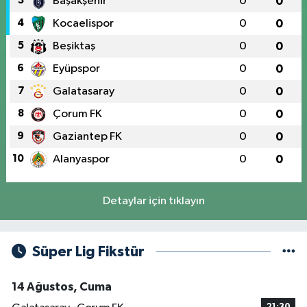
3
Başakşehir
0
0
4
Kocaelispor
0
0
5
Beşiktaş
0
0
6
Eyüpspor
0
0
7
Galatasaray
0
0
8
Çorum FK
0
0
9
Gaziantep FK
0
0
10
Alanyaspor
0
0
Detaylar için tıklayın
Süper Lig Fikstür
14 Ağustos, Cuma