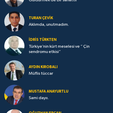
Güldürmek de bir sanattır
TURAN ÇEVİK
Aklımda, unutmadım.
İDRİS TÜRKTEN
Türkiye’nin kürt meselesi ve “ Çin
sendromu etkisi”
AYDIN KIROBALI
Müflis tüccar
MUSTAFA ANAYURTLU
Sami dayıı.