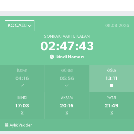
KOCAELİ
08.08.2026
SONRAKI VAKTE KALAN
02:47:42
İkindi Namazı
İMSAK
GÜNEŞ
ÖĞLE
04:16
05:56
13:11
İKINDI
AKŞAM
YATSI
17:03
20:16
21:49
Aylık Vakitler