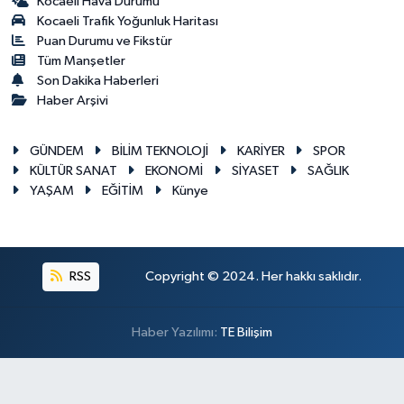
Kocaeli Hava Durumu
Kocaeli Trafik Yoğunluk Haritası
Puan Durumu ve Fikstür
Tüm Manşetler
Son Dakika Haberleri
Haber Arşivi
GÜNDEM
BİLİM TEKNOLOJİ
KARİYER
SPOR
KÜLTÜR SANAT
EKONOMİ
SİYASET
SAĞLIK
YAŞAM
EĞİTİM
Künye
RSS
Copyright © 2024. Her hakkı saklıdır.
Haber Yazılımı:
TE Bilişim