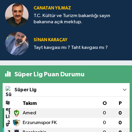
CANATAN YILMAZ
T.C. Kültür ve Turizm bakanlığı sayın
bakanına açık mektup.
SİNAN KARAÇAY
Tayt kavgası mı ? Taht kavgası mı ?
Süper Lig Puan Durumu
Süper Lig
#
Takım
O
P
1
Amed
0
0
2
Erzurumspor FK
0
0