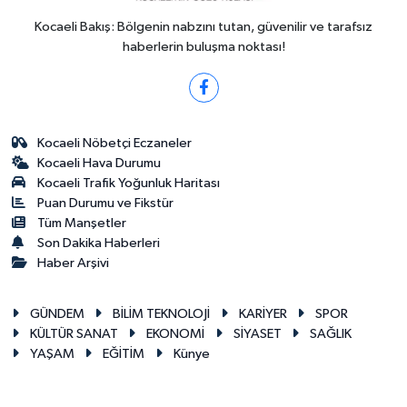
Kocaeli Bakış: Bölgenin nabzını tutan, güvenilir ve tarafsız
haberlerin buluşma noktası!
Kocaeli Nöbetçi Eczaneler
Kocaeli Hava Durumu
Kocaeli Trafik Yoğunluk Haritası
Puan Durumu ve Fikstür
Tüm Manşetler
Son Dakika Haberleri
Haber Arşivi
GÜNDEM
BİLİM TEKNOLOJİ
KARİYER
SPOR
KÜLTÜR SANAT
EKONOMİ
SİYASET
SAĞLIK
YAŞAM
EĞİTİM
Künye