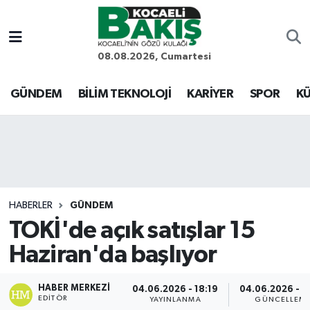
Kocaeli Nöbetçi Eczaneler
08.08.2026, Cumartesi
Kocaeli Hava Durumu
GÜNDEM
BİLİM TEKNOLOJİ
KARİYER
SPOR
KÜ
Kocaeli Trafik Yoğunluk Haritası
Süper Lig Puan Durumu ve Fikstür
Tüm Manşetler
HABERLER
GÜNDEM
TOKİ'de açık satışlar 15
Son Dakika Haberleri
Haziran'da başlıyor
Haber Arşivi
HABER MERKEZI
04.06.2026 - 18:19
04.06.2026 - 1
EDITÖR
YAYINLANMA
GÜNCELLEM