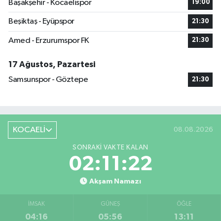
Başakşehir - Kocaelispor
19:00
Beşiktaş - Eyüpspor
21:30
Amed - Erzurumspor FK
21:30
17 Ağustos, Pazartesi
Samsunspor - Göztepe
21:30
KOCAELİ
08.08.2026
SONRAKI VAKTE KALAN
02:11:21
Akşam Namazı
İMSAK
GÜNEŞ
ÖĞLE
04:16
05:56
13:11