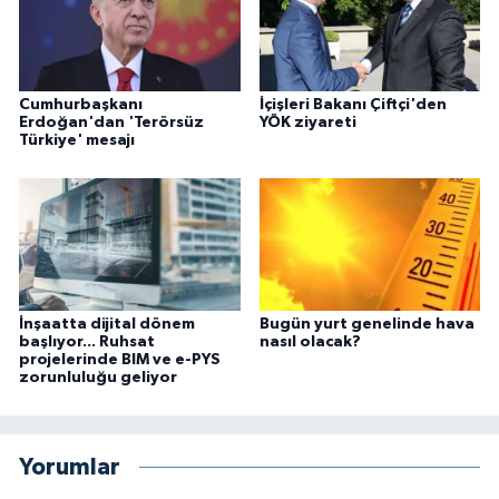
Cumhurbaşkanı
İçişleri Bakanı Çiftçi'den
Erdoğan'dan 'Terörsüz
YÖK ziyareti
Türkiye' mesajı
İnşaatta dijital dönem
Bugün yurt genelinde hava
başlıyor... Ruhsat
nasıl olacak?
projelerinde BIM ve e-PYS
zorunluluğu geliyor
Yorumlar