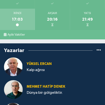
İKINDI
AKŞAM
YATSI
17:03
20:16
21:49
Aylık Vakitler
Yazarlar
YÜKSEL ERCAN
Kalp ağrısı
MEHMET HATİP DENEK
Dünya bir gölgeliktir.