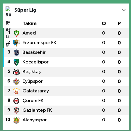
Süper Lig
#
Takım
O
P
1
Amed
0
0
2
Erzurumspor FK
0
0
3
Başakşehir
0
0
4
Kocaelispor
0
0
5
Beşiktaş
0
0
6
Eyüpspor
0
0
7
Galatasaray
0
0
8
Çorum FK
0
0
9
Gaziantep FK
0
0
10
Alanyaspor
0
0