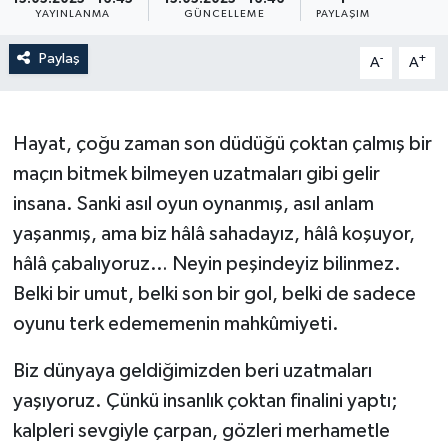
YAYINLANMA
GÜNCELLEME
PAYLAŞIM
Paylaş
-
+
A
A
Hayat, çoğu zaman son düdüğü çoktan çalmış bir
maçın bitmek bilmeyen uzatmaları gibi gelir
insana. Sanki asıl oyun oynanmış, asıl anlam
yaşanmış, ama biz hâlâ sahadayız, hâlâ koşuyor,
hâlâ çabalıyoruz… Neyin peşindeyiz bilinmez.
Belki bir umut, belki son bir gol, belki de sadece
oyunu terk edememenin mahkûmiyeti.
Biz dünyaya geldiğimizden beri uzatmaları
yaşıyoruz. Çünkü insanlık çoktan finalini yaptı;
kalpleri sevgiyle çarpan, gözleri merhametle