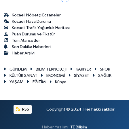
Kocaeli Nöbetçi Eczaneler
Kocaeli Hava Durumu
Kocaeli Trafik Yoğunluk Haritası
Puan Durumu ve Fikstür
Tüm Manşetler
Son Dakika Haberleri
Haber Arşivi
GÜNDEM
BİLİM TEKNOLOJİ
KARİYER
SPOR
KÜLTÜR SANAT
EKONOMİ
SİYASET
SAĞLIK
YAŞAM
EĞİTİM
Künye
RSS
Copyright © 2024. Her hakkı saklıdır.
Haber Yazılımı:
TE Bilişim