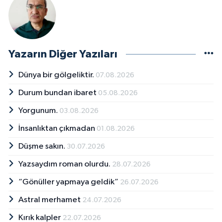
Yazarın Diğer Yazıları
Dünya bir gölgeliktir.
07.08.2026
Durum bundan ibaret
05.08.2026
Yorgunum.
03.08.2026
İnsanlıktan çıkmadan
01.08.2026
Düşme sakın.
30.07.2026
Yazsaydım roman olurdu.
28.07.2026
“Gönüller yapmaya geldik”
26.07.2026
Astral merhamet
24.07.2026
Kırık kalpler
22.07.2026