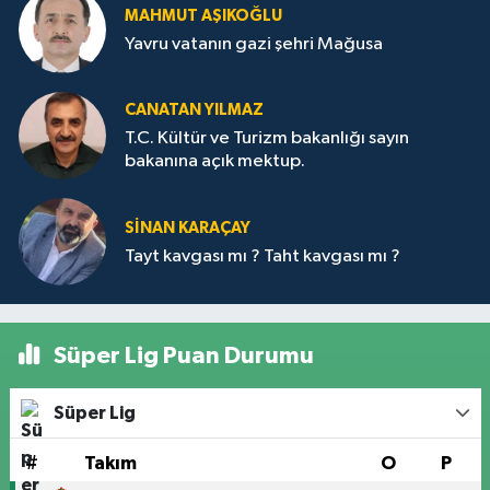
MAHMUT AŞIKOĞLU
Yavru vatanın gazi şehri Mağusa
CANATAN YILMAZ
T.C. Kültür ve Turizm bakanlığı sayın
bakanına açık mektup.
SİNAN KARAÇAY
Tayt kavgası mı ? Taht kavgası mı ?
Süper Lig Puan Durumu
Süper Lig
#
Takım
O
P