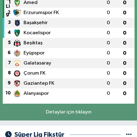
1
Amed
0
0
2
Erzurumspor FK
0
0
3
Başakşehir
0
0
4
Kocaelispor
0
0
5
Beşiktaş
0
0
6
Eyüpspor
0
0
7
Galatasaray
0
0
8
Çorum FK
0
0
9
Gaziantep FK
0
0
10
Alanyaspor
0
0
Detaylar için tıklayın
Süper Lig Fikstür