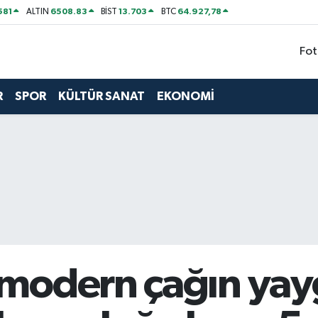
581
6508.83
13.703
64.927,78
ALTIN
BİST
BTC
Fot
R
SPOR
KÜLTÜR SANAT
EKONOMİ
modern çağın yay