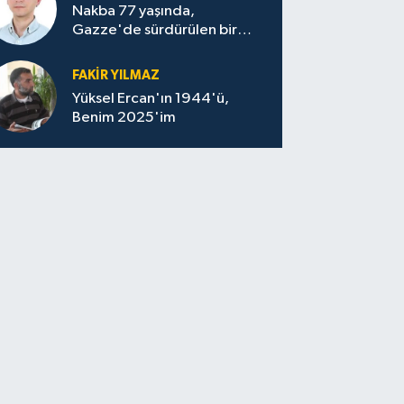
Nakba 77 yaşında,
Gazze'de sürdürülen bir
felaketin sessizliği
FAKİR YILMAZ
Yüksel Ercan'ın 1944'ü,
Benim 2025'im