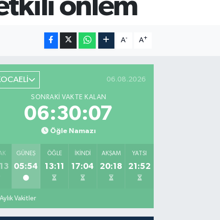
etkili önlem
-
+
A
A
KOCAELİ
06.08.2026
SONRAKI VAKTE KALAN
06:30:06
Öğle Namazı
AK
GÜNEŞ
ÖĞLE
İKINDI
AKŞAM
YATSI
13
05:54
13:11
17:04
20:18
21:52
Aylık Vakitler