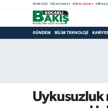
47,5894
55,0398
64,1
06-08-2026
USD
EUR
GBP
Kocaeli Nöbetçi Eczaneler
Kocaeli Hava Durumu
GÜNDEM
BİLİM TEKNOLOJİ
KARİYE
Kocaeli Trafik Yoğunluk Haritası
Süper Lig Puan Durumu ve Fikstür
Tüm Manşetler
Son Dakika Haberleri
Uykusuzluk 
Haber Arşivi