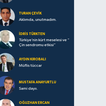
TURAN ÇEVİK
Aklımda, unutmadım.
İDRİS TÜRKTEN
Türkiye’nin kürt meselesi ve “
Çin sendromu etkisi”
AYDIN KIROBALI
Müflis tüccar
MUSTAFA ANAYURTLU
Sami dayıı.
OĞUZHAN ERCAN