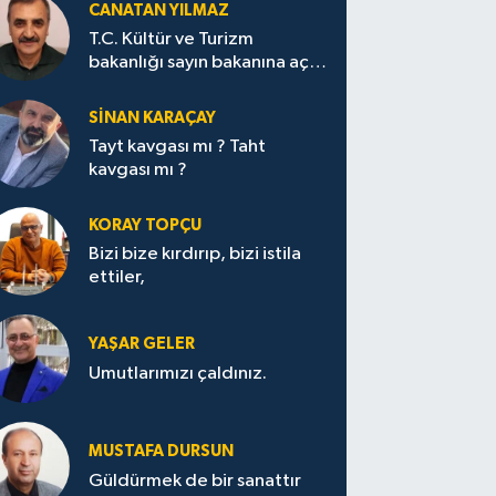
CANATAN YILMAZ
T.C. Kültür ve Turizm
bakanlığı sayın bakanına açık
mektup.
SİNAN KARAÇAY
Tayt kavgası mı ? Taht
kavgası mı ?
KORAY TOPÇU
Bizi bize kırdırıp, bizi istila
ettiler,
YAŞAR GELER
Umutlarımızı çaldınız.
MUSTAFA DURSUN
Güldürmek de bir sanattır