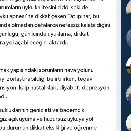
rumların uyku kalitesini ciddi şekilde
yku apnesi'ne dikkat çeken Tatlıpınar, bu
ında olmadan defalarca nefessiz kalabildiğini
gunluğu, gün içinde uyuklama, dikkat
ara yol açabileceğini aktardı.
 damak yapısındaki sorunların hava yolunu
ı zorlaştırabildiği belirtilirken, tedavi
siyon, kalp hastalıkları, diyabet, depresyon
ndı.
ukluklarının geniz eti ve bademcik
ğız açık uyuma ve huzursuz uykuya yol
 bu durumun dikkat eksikliği ve öğrenme