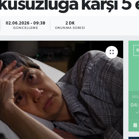
kusuzluğa karşı 5 
02.06.2026 - 09:38
2 DK
GÜNCELLEME
OKUNMA SÜRESI
İMS
04: