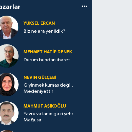
azarlar
YÜKSEL ERCAN
Biz ne ara yenildik?
MEHMET HATİP DENEK
Durum bundan ibaret
NEVİN GÜLÇEBİ
Giyinmek kumaş değil,
Medeniyettir
MAHMUT AŞIKOĞLU
Yavru vatanın gazi şehri
Mağusa