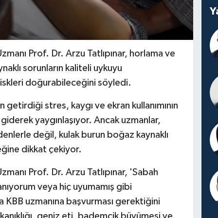
Y
Uzmanı Prof. Dr. Arzu Tatlıpınar, horlama ve
aklı sorunların kaliteli uykuyu
riskleri doğurabileceğini söyledi.
getirdiği stres, kaygı ve ekran kullanımının
i giderek yaygınlaşıyor. Ancak uzmanlar,
denlerle değil, kulak burun boğaz kaynaklı
ceğine dikkat çekiyor.
zmanı Prof. Dr. Arzu Tatlıpınar, 'Sabah
anıyorum veya hiç uyumamış gibi
aka KBB uzmanına başvurması gerektiğini
tıkanıklığı, geniz eti, bademcik büyümesi ve