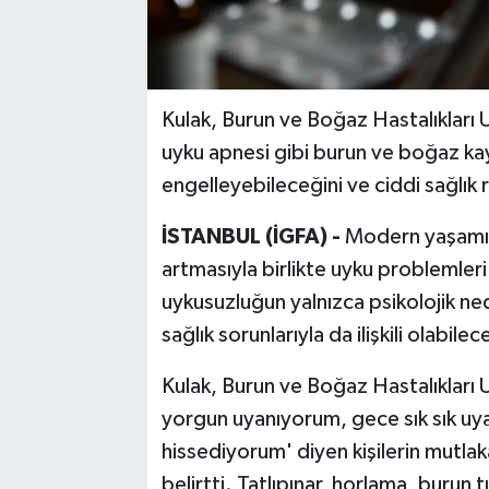
Kulak, Burun ve Boğaz Hastalıkları 
uyku apnesi gibi burun ve boğaz kayn
engelleyebileceğini ve ciddi sağlık 
İSTANBUL (İGFA) -
Modern yaşamın 
artmasıyla birlikte uyku problemler
uykusuzluğun yalnızca psikolojik ne
sağlık sorunlarıyla da ilişkili olabile
Kulak, Burun ve Boğaz Hastalıkları U
yorgun uyanıyorum, gece sık sık uy
hissediyorum' diyen kişilerin mutl
belirtti. Tatlıpınar, horlama, burun 