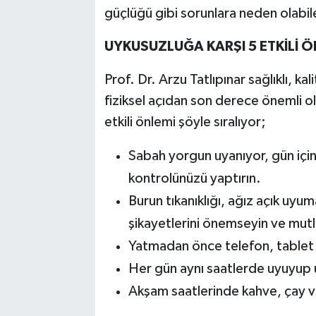
güçlüğü gibi sorunlara neden olabilec
UYKUSUZLUĞA KARŞI 5 ETKİLİ Ö
Prof. Dr. Arzu Tatlıpınar sağlıklı, k
fiziksel açıdan son derece önemli o
etkili önlemi şöyle sıralıyor;
Sabah yorgun uyanıyor, gün içi
kontrolünüzü yaptırın.
Burun tıkanıklığı, ağız açık uyu
şikayetlerini önemseyin ve mutl
Yatmadan önce telefon, tablet v
Her gün aynı saatlerde uyuyup
Akşam saatlerinde kahve, çay v