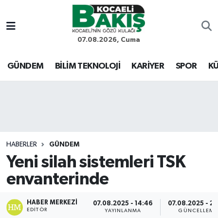
Kocaeli Nöbetçi Eczaneler
07.08.2026, Cuma
Kocaeli Hava Durumu
GÜNDEM
BİLİM TEKNOLOJİ
KARİYER
SPOR
KÜ
Kocaeli Trafik Yoğunluk Haritası
Süper Lig Puan Durumu ve Fikstür
Tüm Manşetler
HABERLER
GÜNDEM
Yeni silah sistemleri TSK
Son Dakika Haberleri
envanterinde
Haber Arşivi
HABER MERKEZI
07.08.2025 - 14:46
07.08.2025 - 20
EDITÖR
YAYINLANMA
GÜNCELLEME