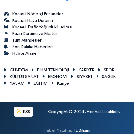
Kocaeli Nöbetçi Eczaneler
Kocaeli Hava Durumu
Kocaeli Trafik Yoğunluk Haritası
Puan Durumu ve Fikstür
Tüm Manşetler
Son Dakika Haberleri
Haber Arşivi
GÜNDEM
BİLİM TEKNOLOJİ
KARİYER
SPOR
KÜLTÜR SANAT
EKONOMİ
SİYASET
SAĞLIK
YAŞAM
EĞİTİM
Künye
RSS
Copyright © 2024. Her hakkı saklıdır.
Haber Yazılımı:
TE Bilişim