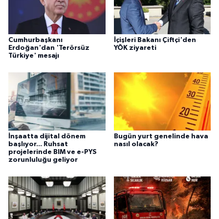
Cumhurbaşkanı
İçişleri Bakanı Çiftçi'den
Erdoğan'dan 'Terörsüz
YÖK ziyareti
Türkiye' mesajı
İnşaatta dijital dönem
Bugün yurt genelinde hava
başlıyor... Ruhsat
nasıl olacak?
projelerinde BIM ve e-PYS
zorunluluğu geliyor