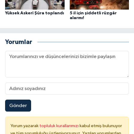
Yüksek Askerî Şûra toplandı
5 il için şiddetli rüzgâr
alarmı!
Yorumlar
Gönder
Yorum yazarak
topluluk kurallarımızı
kabul etmiş bulunuyor
ve tüm sorumluluğu üstleniyorsunuz. Yazılan yorumlardan