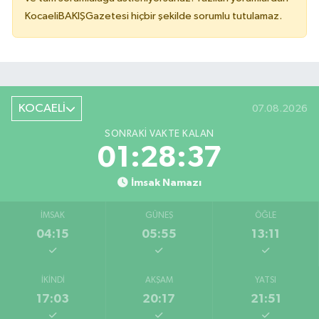
KocaeliBAKIŞGazetesi hiçbir şekilde sorumlu tutulamaz.
KOCAELİ
07.08.2026
SONRAKI VAKTE KALAN
01:28:36
İmsak Namazı
İMSAK
GÜNEŞ
ÖĞLE
04:15
05:55
13:11
İKINDI
AKŞAM
YATSI
17:03
20:17
21:51