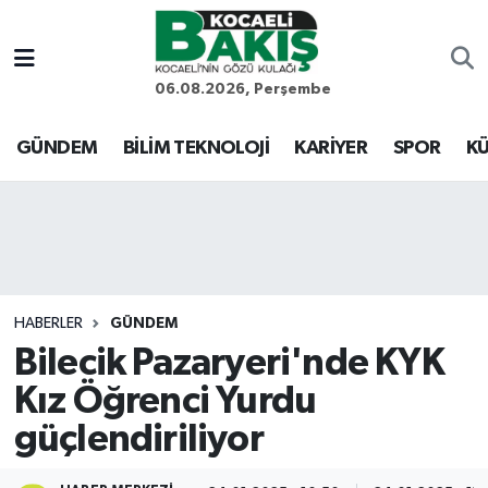
Kocaeli Nöbetçi Eczaneler
06.08.2026, Perşembe
Kocaeli Hava Durumu
GÜNDEM
BİLİM TEKNOLOJİ
KARİYER
SPOR
KÜ
Kocaeli Trafik Yoğunluk Haritası
Süper Lig Puan Durumu ve Fikstür
Tüm Manşetler
HABERLER
GÜNDEM
Bilecik Pazaryeri'nde KYK
Son Dakika Haberleri
Kız Öğrenci Yurdu
Haber Arşivi
güçlendiriliyor