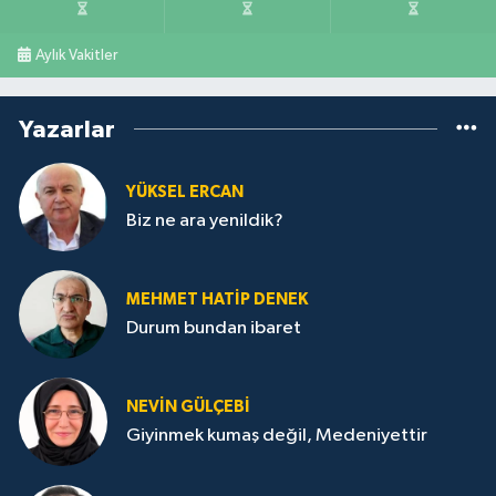
Aylık Vakitler
Yazarlar
YÜKSEL ERCAN
Biz ne ara yenildik?
MEHMET HATİP DENEK
Durum bundan ibaret
NEVİN GÜLÇEBİ
Giyinmek kumaş değil, Medeniyettir