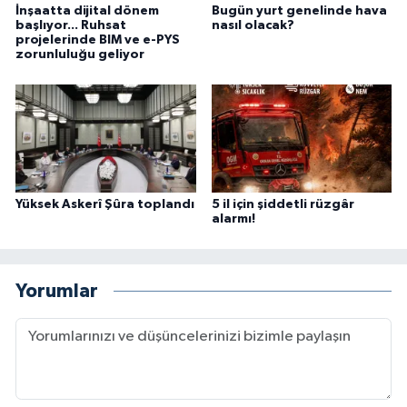
İnşaatta dijital dönem
Bugün yurt genelinde hava
başlıyor... Ruhsat
nasıl olacak?
projelerinde BIM ve e-PYS
zorunluluğu geliyor
Yüksek Askerî Şûra toplandı
5 il için şiddetli rüzgâr
alarmı!
Yorumlar