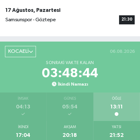
17 Ağustos, Pazartesi
Samsunspor - Göztepe
21:30
KOCAELİ
06.08.2026
SONRAKI VAKTE KALAN
03:48:44
İkindi Namazı
İMSAK
GÜNEŞ
ÖĞLE
04:13
05:54
13:11
İKINDI
AKŞAM
YATSI
17:04
20:18
21:52