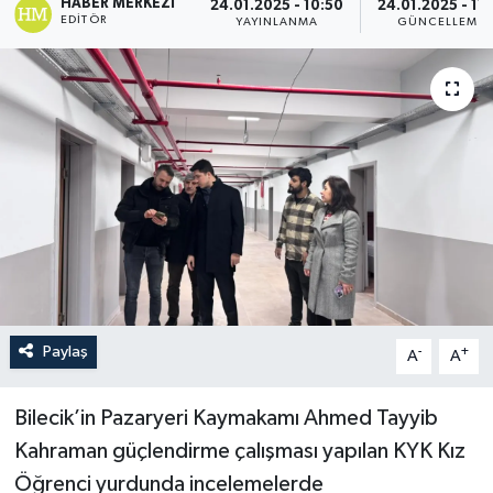
HABER MERKEZI
24.01.2025 - 10:50
24.01.2025 - 11:
EDITÖR
YAYINLANMA
GÜNCELLEME
Paylaş
-
+
A
A
Bilecik’in Pazaryeri Kaymakamı Ahmed Tayyib
Kahraman güçlendirme çalışması yapılan KYK Kız
Öğrenci yurdunda incelemelerde