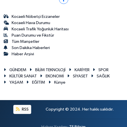
Kocaeli Nöbetçi Eczaneler
Kocaeli Hava Durumu
Kocaeli Trafik Yoğunluk Haritası
Puan Durumu ve Fikstür
Tüm Manşetler
Son Dakika Haberleri
Haber Arşivi
GÜNDEM
BİLİM TEKNOLOJİ
KARİYER
SPOR
KÜLTÜR SANAT
EKONOMİ
SİYASET
SAĞLIK
YAŞAM
EĞİTİM
Künye
RSS
Copyright © 2024. Her hakkı saklıdır.
Haber Yazılımı:
TE Bilişim