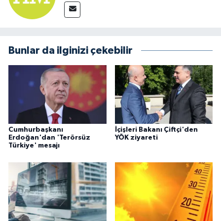
Bunlar da ilginizi çekebilir
Cumhurbaşkanı
İçişleri Bakanı Çiftçi'den
Erdoğan'dan 'Terörsüz
YÖK ziyareti
Türkiye' mesajı