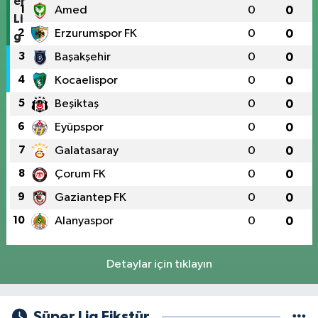
1
Amed
0
0
2
Erzurumspor FK
0
0
3
Başakşehir
0
0
4
Kocaelispor
0
0
5
Beşiktaş
0
0
6
Eyüpspor
0
0
7
Galatasaray
0
0
8
Çorum FK
0
0
9
Gaziantep FK
0
0
10
Alanyaspor
0
0
Detaylar için tıklayın
Süper Lig Fikstür