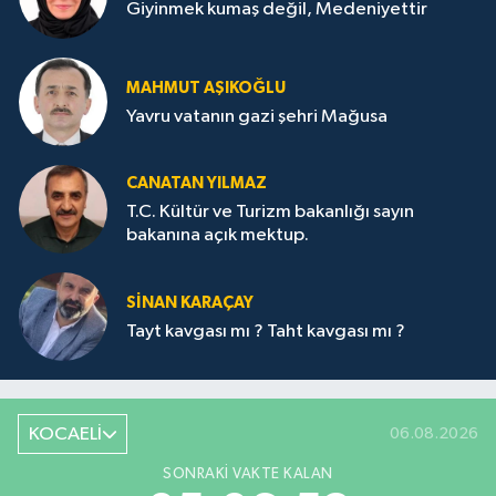
Giyinmek kumaş değil, Medeniyettir
MAHMUT AŞIKOĞLU
Yavru vatanın gazi şehri Mağusa
CANATAN YILMAZ
T.C. Kültür ve Turizm bakanlığı sayın
bakanına açık mektup.
SİNAN KARAÇAY
Tayt kavgası mı ? Taht kavgası mı ?
KOCAELİ
06.08.2026
SONRAKI VAKTE KALAN