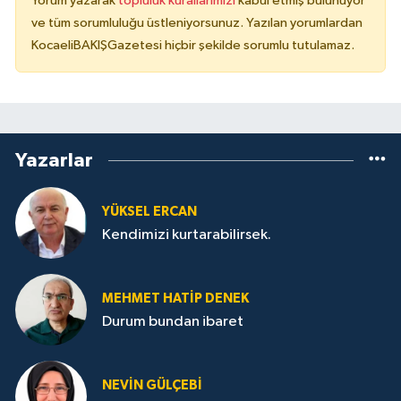
Yorum yazarak
topluluk kurallarımızı
kabul etmiş bulunuyor
ve tüm sorumluluğu üstleniyorsunuz. Yazılan yorumlardan
KocaeliBAKIŞGazetesi hiçbir şekilde sorumlu tutulamaz.
Yazarlar
YÜKSEL ERCAN
Kendimizi kurtarabilirsek.
MEHMET HATİP DENEK
Durum bundan ibaret
NEVİN GÜLÇEBİ