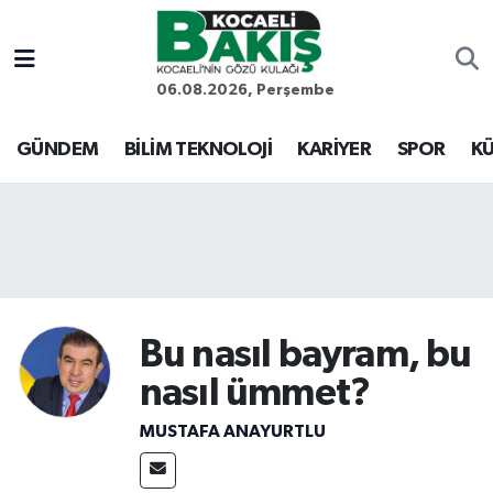
Kocaeli Nöbetçi Eczaneler
06.08.2026, Perşembe
Kocaeli Hava Durumu
GÜNDEM
BİLİM TEKNOLOJİ
KARİYER
SPOR
KÜ
Kocaeli Trafik Yoğunluk Haritası
Süper Lig Puan Durumu ve Fikstür
Tüm Manşetler
Bu nasıl bayram, bu
Son Dakika Haberleri
nasıl ümmet?
Haber Arşivi
MUSTAFA ANAYURTLU