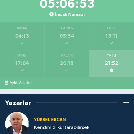
05:06:52
İmsak Namazı
İMSAK
GÜNEŞ
ÖĞLE
04:13
05:54
13:11
İKINDI
AKŞAM
YATSI
17:04
20:18
21:52
Aylık Vakitler
Yazarlar
YÜKSEL ERCAN
Kendimizi kurtarabilirsek.