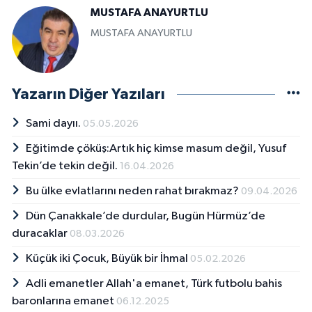
MUSTAFA ANAYURTLU
MUSTAFA ANAYURTLU
Yazarın Diğer Yazıları
Sami dayıı.
05.05.2026
Eğitimde çöküş:Artık hiç kimse masum değil, Yusuf
Tekin’de tekin değil.
16.04.2026
Bu ülke evlatlarını neden rahat bırakmaz?
09.04.2026
Dün Çanakkale’de durdular, Bugün Hürmüz’de
duracaklar
08.03.2026
Küçük iki Çocuk, Büyük bir İhmal
05.02.2026
Adli emanetler Allah'a emanet, Türk futbolu bahis
baronlarına emanet
06.12.2025