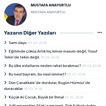
MUSTAFA ANAYURTLU
MUSTAFA ANAYURTLU
Yazarın Diğer Yazıları
Sami dayıı.
05.05.2026
Eğitimde çöküş:Artık hiç kimse masum değil, Yusuf
Tekin’de tekin değil.
16.04.2026
Bu ülke evlatlarını neden rahat bırakmaz?
09.04.2026
Bu nasıl bayram, bu nasıl ümmet?
20.03.2026
Dün Çanakkale’de durdular, Bugün Hürmüz’de
duracaklar
08.03.2026
Küçük iki Çocuk, Büyük bir İhmal
05.02.2026
Adli emanetler Allah'a emanet, Türk futbolu bahis