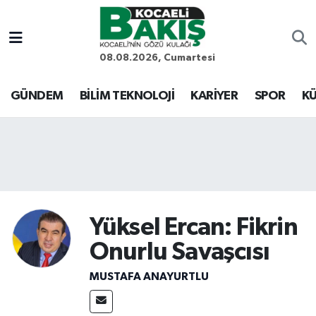
Kocaeli Nöbetçi Eczaneler
08.08.2026, Cumartesi
Kocaeli Hava Durumu
GÜNDEM
BİLİM TEKNOLOJİ
KARİYER
SPOR
KÜ
Kocaeli Trafik Yoğunluk Haritası
Süper Lig Puan Durumu ve Fikstür
Tüm Manşetler
Yüksel Ercan: Fikrin
Son Dakika Haberleri
Onurlu Savaşcısı
Haber Arşivi
MUSTAFA ANAYURTLU