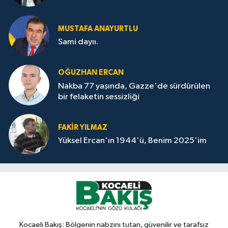
MUSTAFA ANAYURTLU
Sami dayıı.
OĞUZHAN ERCAN
Nakba 77 yaşında, Gazze'de sürdürülen
bir felaketin sessizliği
FAKİR YILMAZ
Yüksel Ercan'ın 1944'ü, Benim 2025'im
Kocaeli Bakış: Bölgenin nabzını tutan, güvenilir ve tarafsız