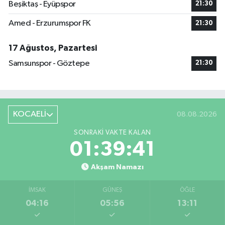
Beşiktaş - Eyüpspor
21:30
Amed - Erzurumspor FK
21:30
17 Ağustos, Pazartesi
Samsunspor - Göztepe
21:30
KOCAELİ
08.08.2026
SONRAKI VAKTE KALAN
01:39:41
Akşam Namazı
İMSAK
GÜNEŞ
ÖĞLE
04:16
05:56
13:11