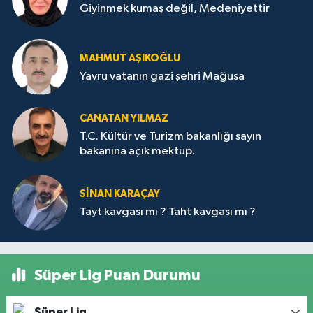
Giyinmek kumaş değil, Medeniyettir
MAHMUT AŞIKOĞLU
Yavru vatanın gazi şehri Mağusa
CANATAN YILMAZ
T.C. Kültür ve Turizm bakanlığı sayın
bakanına açık mektup.
SİNAN KARAÇAY
Tayt kavgası mı ? Taht kavgası mı ?
Süper Lig Puan Durumu
Süper Lig