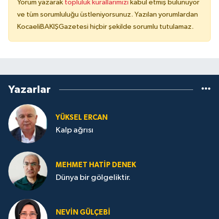
Yorum yazarak
topluluk kurallarımızı
kabul etmiş bulunuyor
ve tüm sorumluluğu üstleniyorsunuz. Yazılan yorumlardan
KocaeliBAKIŞGazetesi hiçbir şekilde sorumlu tutulamaz.
Yazarlar
YÜKSEL ERCAN
Kalp ağrısı
MEHMET HATİP DENEK
Dünya bir gölgeliktir.
NEVİN GÜLÇEBİ