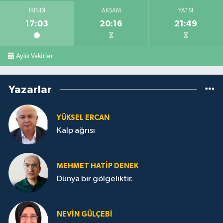
İKINDI
AKŞAM
YATSI
17:03
20:16
21:49
Aylık Vakitler
Yazarlar
YÜKSEL ERCAN
Kalp ağrısı
MEHMET HATİP DENEK
Dünya bir gölgeliktir.
NEVİN GÜLÇEBİ