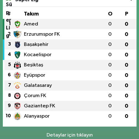
#
Takım
O
P
1
Amed
0
0
2
Erzurumspor FK
0
0
3
Başakşehir
0
0
4
Kocaelispor
0
0
5
Beşiktaş
0
0
6
Eyüpspor
0
0
7
Galatasaray
0
0
8
Çorum FK
0
0
9
Gaziantep FK
0
0
10
Alanyaspor
0
0
Detaylar için tıklayın