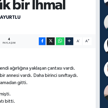
k bir İhmal
NAYURTLU
4
-
+
A
A
PAYLAŞIM
endi ağırlığına yaklaşan çantası vardı.
r annesi vardı. Daha birinci sınıftaydı.
yamadan gitti.
mişti.
ı bitti.