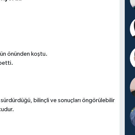
sün önünden koştu.
betti.
ır sürdürdüğü, bilinçli ve sonuçları öngörülebilir
cudur.