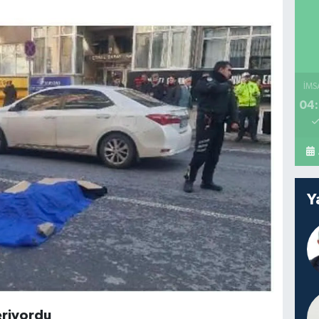
İMS
04:
Y
eriyordu