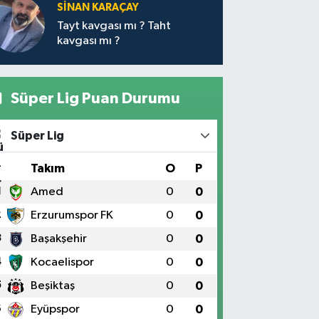
SİNAN KARAÇAY
Tayt kavgası mı ? Taht
kavgası mı ?
Süper Lig Puan Durumu
Süper Lig
#
Takım
O
P
1
Amed
0
0
2
Erzurumspor FK
0
0
3
Başakşehir
0
0
4
Kocaelispor
0
0
5
Beşiktaş
0
0
6
Eyüpspor
0
0