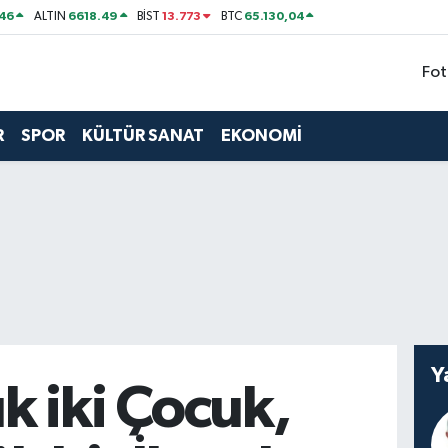
46
6618.49
13.773
65.130,04
ALTIN
BİST
BTC
Fot
R
SPOR
KÜLTÜR SANAT
EKONOMİ
Y
k iki Çocuk,