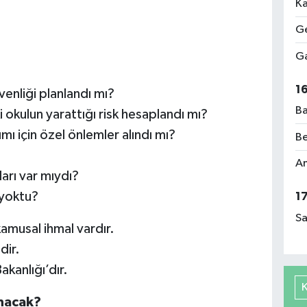
Ka
Ge
Ga
1
venliği planlandı mı?
Ba
ki okulun yarattığı risk hesaplandı mı?
nımı için özel önlemler alındı mı?
Be
Am
ları var mıydı?
 yoktu?
1
Sa
kamusal ihmal vardır.
dir.
akanlığı’dır.
ınacak?