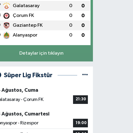
7
Galatasaray
0
0
8
Çorum FK
0
0
9
Gaziantep FK
0
0
0
Alanyaspor
0
0
Detaylar için tıklayın
Süper Lig Fikstür
4 Ağustos, Cuma
latasaray - Çorum FK
21:30
5 Ağustos, Cumartesi
nyaspor - Rizespor
19:00