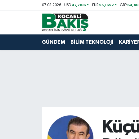
47,7106
55,1652
64,40
07-08-2026
USD
EUR
GBP
Kocaeli Nöbetçi Eczaneler
Kocaeli Hava Durumu
GÜNDEM
BİLİM TEKNOLOJİ
KARİYE
Kocaeli Trafik Yoğunluk Haritası
Süper Lig Puan Durumu ve Fikstür
Tüm Manşetler
Son Dakika Haberleri
Haber Arşivi
Küçü