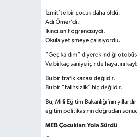
İzmit’te bir çocuk daha öldü.
Adı Ömer’di.
İkinci sınıf öğrencisiydi.
Okula yetişmeye çalışıyordu.
“Geç kaldım” diyerek indiği otobü
Ve birkaç saniye içinde hayatını kay
Bu bir trafik kazası değildir.
Bu bir “talihsizlik” hiç değildir.
Bu, Millî Eğitim Bakanlığı’nın yıllard
eğitim politikasının doğrudan sonu
MEB Çocukları Yola Sürdü