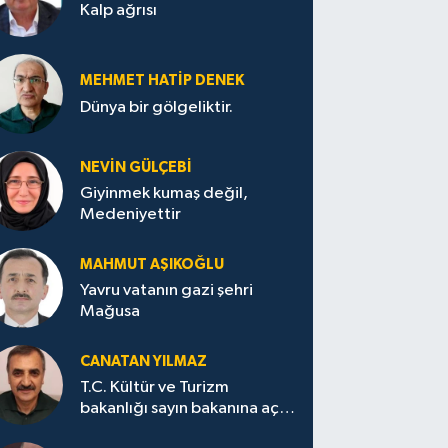
Kalp ağrısı
MEHMET HATİP DENEK
Dünya bir gölgeliktir.
NEVİN GÜLÇEBİ
Giyinmek kumaş değil,
Medeniyettir
MAHMUT AŞIKOĞLU
Yavru vatanın gazi şehri
Mağusa
CANATAN YILMAZ
T.C. Kültür ve Turizm
bakanlığı sayın bakanına açık
mektup.