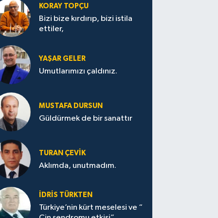
KORAY TOPÇU
Bizi bize kırdırıp, bizi istila
ettiler,
YAŞAR GELER
Umutlarımızı çaldınız.
MUSTAFA DURSUN
Güldürmek de bir sanattır
TURAN ÇEVİK
Aklımda, unutmadım.
İDRİS TÜRKTEN
Türkiye’nin kürt meselesi ve “
Çin sendromu etkisi”