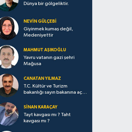
Dünya bir gölgeliktir.
NEVİN GÜLÇEBİ
Giyinmek kumaş değil,
Medeniyettir
MAHMUT AŞIKOĞLU
Yavru vatanın gazi şehri
Mağusa
CANATAN YILMAZ
T.C. Kültür ve Turizm
bakanlığı sayın bakanına açık
mektup.
SİNAN KARAÇAY
Tayt kavgası mı ? Taht
kavgası mı ?