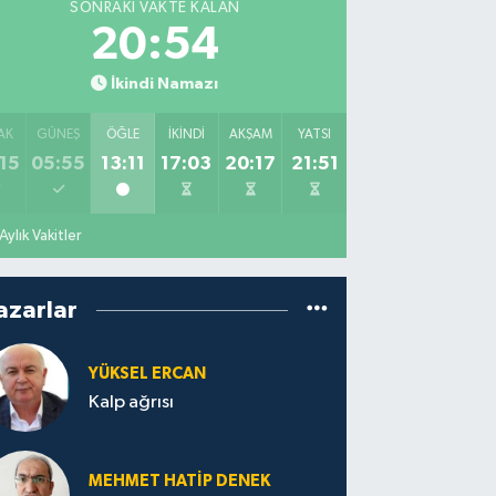
SONRAKI VAKTE KALAN
20:53
İkindi Namazı
AK
GÜNEŞ
ÖĞLE
İKINDI
AKŞAM
YATSI
15
05:55
13:11
17:03
20:17
21:51
Aylık Vakitler
azarlar
YÜKSEL ERCAN
Kalp ağrısı
MEHMET HATİP DENEK