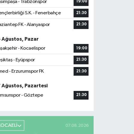
sımpaşa - Trabzonspor
19:00
nçlerbirliği S.K. - Fenerbahçe
21:30
ziantep FK - Alanyaspor
21:30
6 Ağustos, Pazar
şakşehir - Kocaelispor
19:00
şiktaş - Eyüpspor
21:30
ed - Erzurumspor FK
21:30
7 Ağustos, Pazartesi
msunspor - Göztepe
21:30
KOCAELİ
07.08.2026