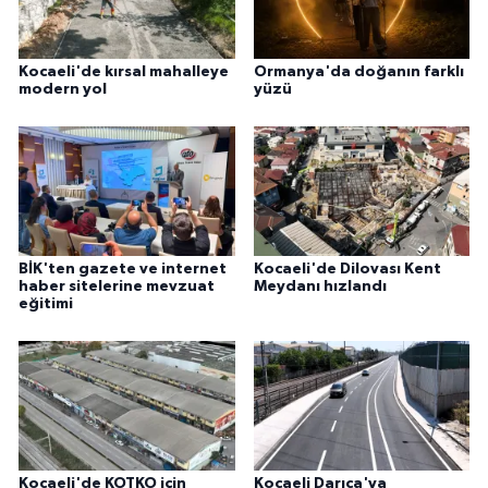
Kocaeli'de kırsal mahalleye
Ormanya'da doğanın farklı
modern yol
yüzü
BİK'ten gazete ve internet
Kocaeli'de Dilovası Kent
haber sitelerine mevzuat
Meydanı hızlandı
eğitimi
Kocaeli'de KOTKO için
Kocaeli Darıca'ya