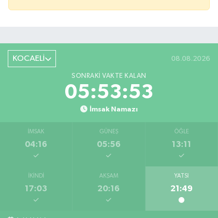
KOCAELİ
08.08.2026
SONRAKI VAKTE KALAN
05:53:52
İmsak Namazı
İMSAK
GÜNEŞ
ÖĞLE
04:16
05:56
13:11
İKINDI
AKŞAM
YATSI
17:03
20:16
21:49