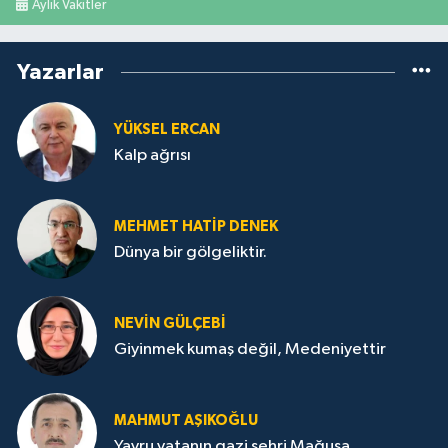
Aylık Vakitler
Yazarlar
YÜKSEL ERCAN
Kalp ağrısı
MEHMET HATİP DENEK
Dünya bir gölgeliktir.
NEVİN GÜLÇEBİ
Giyinmek kumaş değil, Medeniyettir
MAHMUT AŞIKOĞLU
Yavru vatanın gazi şehri Mağusa