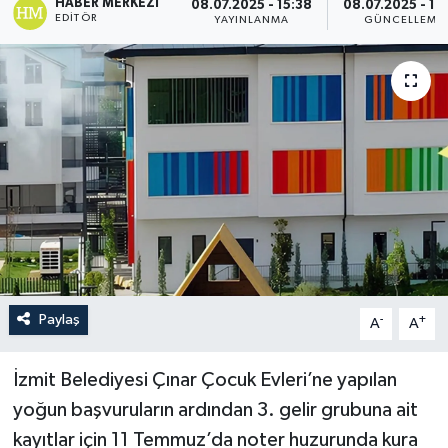
HABER MERKEZI
08.07.2025 - 15:38
08.07.2025 - 18
EDITÖR
YAYINLANMA
GÜNCELLEME
Paylaş
-
+
A
A
İzmit Belediyesi Çınar Çocuk Evleri’ne yapılan
yoğun başvuruların ardından 3. gelir grubuna ait
kayıtlar için 11 Temmuz’da noter huzurunda kura