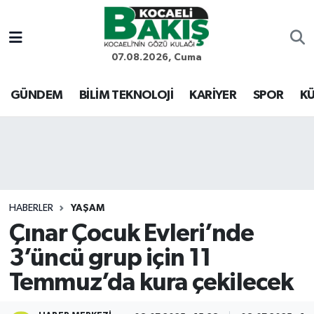
Kocaeli Nöbetçi Eczaneler
07.08.2026, Cuma
Kocaeli Hava Durumu
GÜNDEM
BİLİM TEKNOLOJİ
KARİYER
SPOR
KÜ
Kocaeli Trafik Yoğunluk Haritası
Süper Lig Puan Durumu ve Fikstür
Tüm Manşetler
HABERLER
YAŞAM
Çınar Çocuk Evleri’nde
Son Dakika Haberleri
3’üncü grup için 11
Haber Arşivi
Temmuz’da kura çekilecek