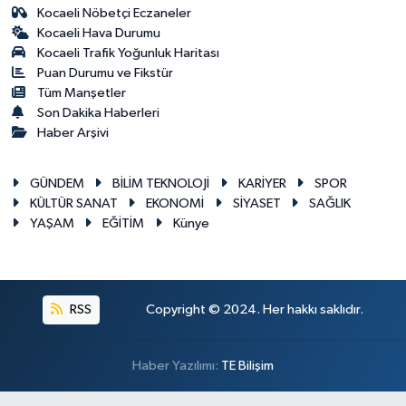
Kocaeli Nöbetçi Eczaneler
Kocaeli Hava Durumu
Kocaeli Trafik Yoğunluk Haritası
Puan Durumu ve Fikstür
Tüm Manşetler
Son Dakika Haberleri
Haber Arşivi
GÜNDEM
BİLİM TEKNOLOJİ
KARİYER
SPOR
KÜLTÜR SANAT
EKONOMİ
SİYASET
SAĞLIK
YAŞAM
EĞİTİM
Künye
RSS
Copyright © 2024. Her hakkı saklıdır.
Haber Yazılımı:
TE Bilişim