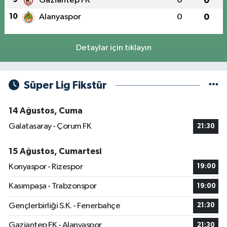
Gaziantep FK
0
0
10
Alanyaspor
0
0
Detaylar için tıklayın
Süper Lig Fikstür
14 Ağustos, Cuma
Galatasaray - Çorum FK
21:30
15 Ağustos, Cumartesi
Konyaspor - Rizespor
19:00
Kasımpaşa - Trabzonspor
19:00
Gençlerbirliği S.K. - Fenerbahçe
21:30
Gaziantep FK - Alanyaspor
21:30