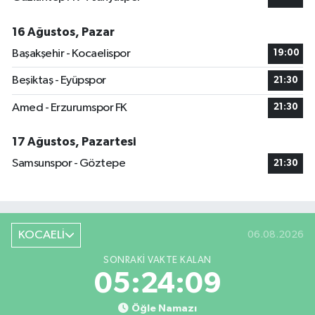
16 Ağustos, Pazar
Başakşehir - Kocaelispor
19:00
Beşiktaş - Eyüpspor
21:30
Amed - Erzurumspor FK
21:30
17 Ağustos, Pazartesi
Samsunspor - Göztepe
21:30
KOCAELİ
06.08.2026
SONRAKI VAKTE KALAN
05:24:09
Öğle Namazı