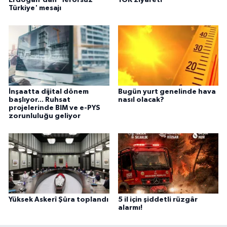
Erdoğan'dan 'Terörsüz
YÖK ziyareti
Türkiye' mesajı
İnşaatta dijital dönem
Bugün yurt genelinde hava
başlıyor... Ruhsat
nasıl olacak?
projelerinde BIM ve e-PYS
zorunluluğu geliyor
Yüksek Askerî Şûra toplandı
5 il için şiddetli rüzgâr
alarmı!