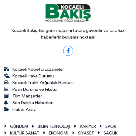
Kocaeli Bakış: Bölgenin nabzını tutan, güvenilir ve tarafsız
haberlerin buluşma noktası!
Kocaeli Nöbetçi Eczaneler
Kocaeli Hava Durumu
Kocaeli Trafik Yoğunluk Haritası
Puan Durumu ve Fikstür
Tüm Manşetler
Son Dakika Haberleri
Haber Arşivi
GÜNDEM
BİLİM TEKNOLOJİ
KARİYER
SPOR
KÜLTÜR SANAT
EKONOMİ
SİYASET
SAĞLIK