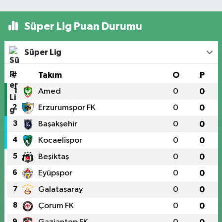
Süper Lig Puan Durumu
Süper Lig
#
Takım
O
P
1
Amed
0
0
2
Erzurumspor FK
0
0
3
Başakşehir
0
0
4
Kocaelispor
0
0
5
Beşiktaş
0
0
6
Eyüpspor
0
0
7
Galatasaray
0
0
8
Çorum FK
0
0
9