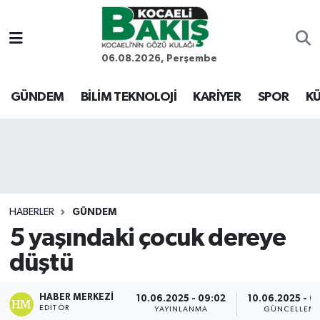
Kocaeli Nöbetçi Eczaneler
06.08.2026, Perşembe
Kocaeli Hava Durumu
GÜNDEM
BİLİM TEKNOLOJİ
KARİYER
SPOR
KÜ
Kocaeli Trafik Yoğunluk Haritası
Süper Lig Puan Durumu ve Fikstür
Tüm Manşetler
HABERLER
GÜNDEM
5 yaşındaki çocuk dereye
Son Dakika Haberleri
düştü
Haber Arşivi
HABER MERKEZI
10.06.2025 - 09:02
10.06.2025 - 0
EDITÖR
YAYINLANMA
GÜNCELLEM