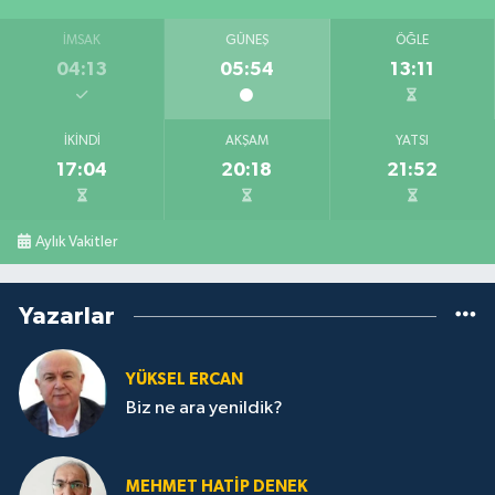
İMSAK
GÜNEŞ
ÖĞLE
04:13
05:54
13:11
İKINDI
AKŞAM
YATSI
17:04
20:18
21:52
Aylık Vakitler
Yazarlar
YÜKSEL ERCAN
Biz ne ara yenildik?
MEHMET HATİP DENEK