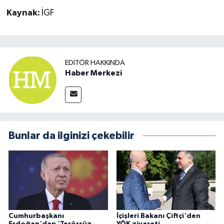
Kaynak:
İGF
EDITÖR HAKKINDA
Haber Merkezi
Bunlar da ilginizi çekebilir
Cumhurbaşkanı
İçişleri Bakanı Çiftçi'den