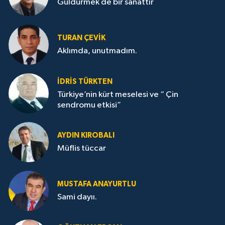
Güldürmek de bir sanattır
TURAN ÇEVİK
Aklımda, unutmadım.
İDRİS TÜRKTEN
Türkiye’nin kürt meselesi ve “ Çin
sendromu etkisi”
AYDIN KIROBALI
Müflis tüccar
MUSTAFA ANAYURTLU
Sami dayıı.