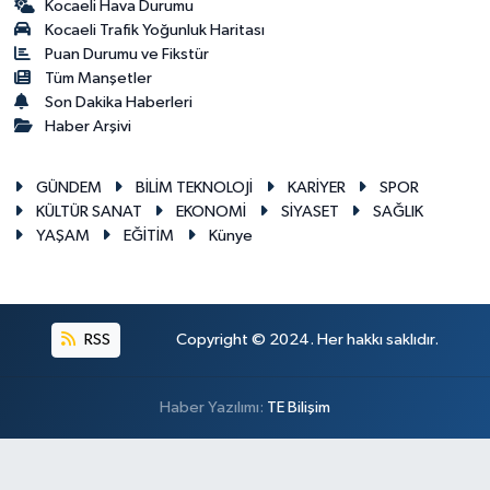
Kocaeli Hava Durumu
Kocaeli Trafik Yoğunluk Haritası
Puan Durumu ve Fikstür
Tüm Manşetler
Son Dakika Haberleri
Haber Arşivi
GÜNDEM
BİLİM TEKNOLOJİ
KARİYER
SPOR
KÜLTÜR SANAT
EKONOMİ
SİYASET
SAĞLIK
YAŞAM
EĞİTİM
Künye
RSS
Copyright © 2024. Her hakkı saklıdır.
Haber Yazılımı:
TE Bilişim