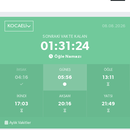
KOCAELİ
08.08.2026
SONRAKI VAKTE KALAN
01:31:24
Öğle Namazı
İMSAK
GÜNEŞ
ÖĞLE
04:16
05:56
13:11
İKINDI
AKŞAM
YATSI
17:03
20:16
21:49
Aylık Vakitler