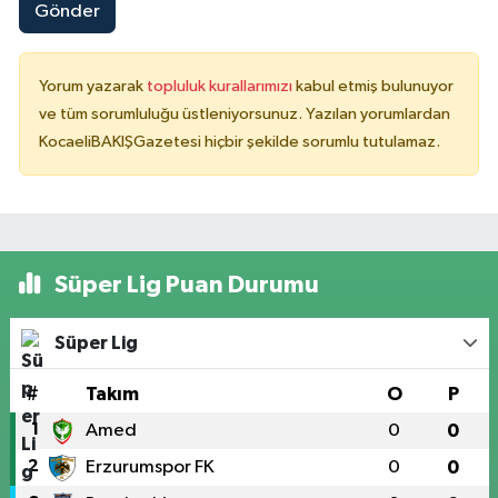
Gönder
Yorum yazarak
topluluk kurallarımızı
kabul etmiş bulunuyor
ve tüm sorumluluğu üstleniyorsunuz. Yazılan yorumlardan
KocaeliBAKIŞGazetesi hiçbir şekilde sorumlu tutulamaz.
Süper Lig Puan Durumu
Süper Lig
#
Takım
O
P
1
Amed
0
0
2
Erzurumspor FK
0
0