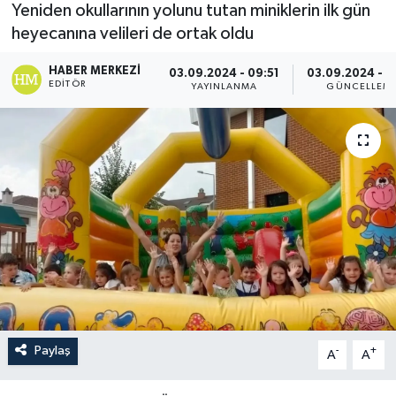
Yeniden okullarının yolunu tutan miniklerin ilk gün
heyecanına velileri de ortak oldu
HABER MERKEZI
03.09.2024 - 09:51
03.09.2024 - 1
EDITÖR
YAYINLANMA
GÜNCELLEM
Paylaş
-
+
A
A