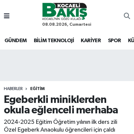
Kocaeli Nöbetçi Eczaneler
08.08.2026, Cumartesi
Kocaeli Hava Durumu
GÜNDEM
BİLİM TEKNOLOJİ
KARİYER
SPOR
KÜ
Kocaeli Trafik Yoğunluk Haritası
Süper Lig Puan Durumu ve Fikstür
Tüm Manşetler
HABERLER
EĞİTİM
Egeberkli miniklerden
Son Dakika Haberleri
okula eğlenceli merhaba
Haber Arşivi
2024-2025 Eğitim Öğretim yılının ilk ders zili
Özel Egeberk Anaokulu öğrencileri için çaldı