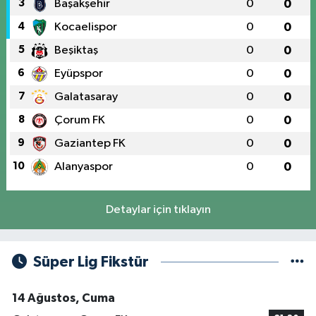
3
Başakşehir
0
0
4
Kocaelispor
0
0
5
Beşiktaş
0
0
6
Eyüpspor
0
0
7
Galatasaray
0
0
8
Çorum FK
0
0
9
Gaziantep FK
0
0
10
Alanyaspor
0
0
Detaylar için tıklayın
Süper Lig Fikstür
14 Ağustos, Cuma