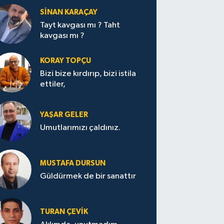
SİNAN KARAÇAY
Tayt kavgası mı ? Taht
kavgası mı ?
KORAY TOPÇU
Bizi bize kırdırıp, bizi istila
ettiler,
YAŞAR GELER
Umutlarımızı çaldınız.
MUSTAFA DURSUN
Güldürmek de bir sanattır
TURAN ÇEVİK