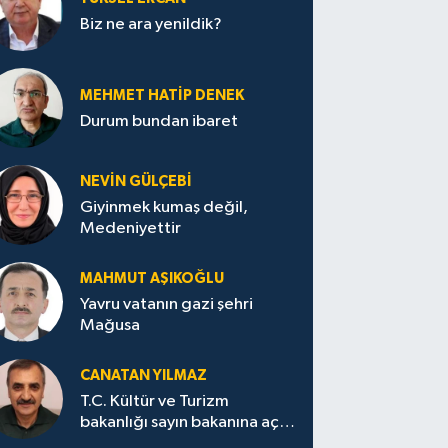
Biz ne ara yenildik?
MEHMET HATİP DENEK
Durum bundan ibaret
NEVİN GÜLÇEBİ
Giyinmek kumaş değil,
Medeniyettir
MAHMUT AŞIKOĞLU
Yavru vatanın gazi şehri
Mağusa
CANATAN YILMAZ
T.C. Kültür ve Turizm
bakanlığı sayın bakanına açık
mektup.