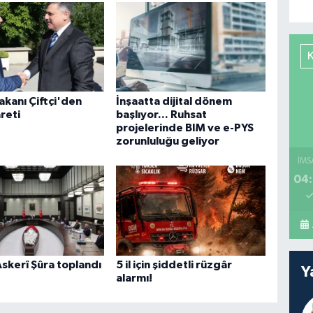
Bakanı Çiftçi'den
İnşaatta dijital dönem
reti
başlıyor... Ruhsat
projelerinde BIM ve e-PYS
zorunluluğu geliyor
İMS
04:
skerî Şûra toplandı
5 il için şiddetli rüzgâr
Y
alarmı!