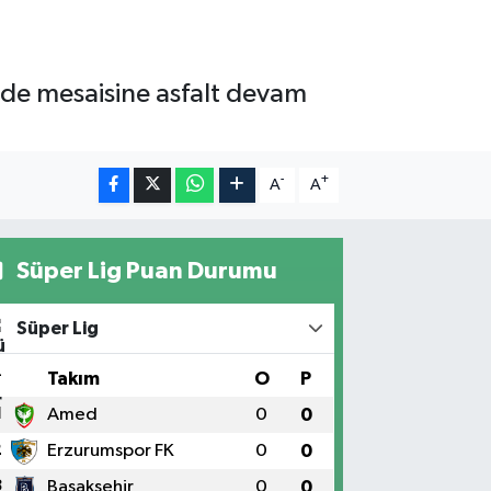
’nde mesaisine asfalt devam
-
+
A
A
Süper Lig Puan Durumu
Süper Lig
#
Takım
O
P
1
Amed
0
0
2
Erzurumspor FK
0
0
3
Başakşehir
0
0