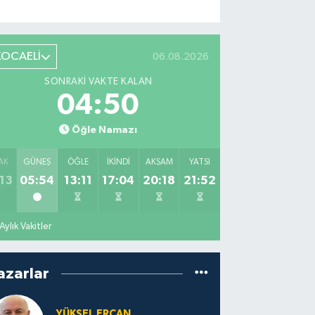
KOCAELİ
06.08.2026
SONRAKI VAKTE KALAN
04:49
Öğle Namazı
AK
GÜNEŞ
ÖĞLE
İKINDI
AKŞAM
YATSI
13
05:54
13:11
17:04
20:18
21:52
Aylık Vakitler
azarlar
YÜKSEL ERCAN