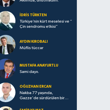
Aklımda, unutmadım.
İDRİS TÜRKTEN
Türkiye’nin kürt meselesi ve “
Çin sendromu etkisi”
AYDIN KIROBALI
Müflis tüccar
MUSTAFA ANAYURTLU
Sami dayıı.
OĞUZHAN ERCAN
Nakba 77 yaşında,
Gazze'de sürdürülen bir
felaketin sessizliği