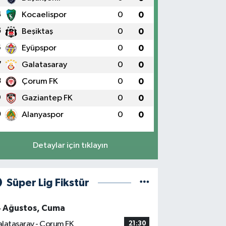
4
Kocaelispor
0
0
5
Beşiktaş
0
0
6
Eyüpspor
0
0
7
Galatasaray
0
0
8
Çorum FK
0
0
9
Gaziantep FK
0
0
0
Alanyaspor
0
0
Detaylar için tıklayın
Süper Lig Fikstür
4 Ağustos, Cuma
latasaray - Çorum FK
21:30