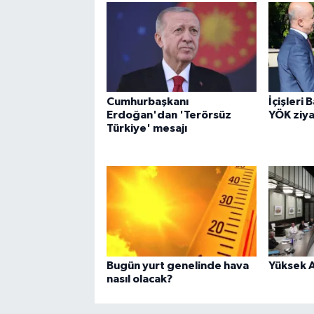
Cumhurbaşkanı
İçişleri 
Erdoğan'dan 'Terörsüz
YÖK ziya
Türkiye' mesajı
Bugün yurt genelinde hava
Yüksek A
nasıl olacak?