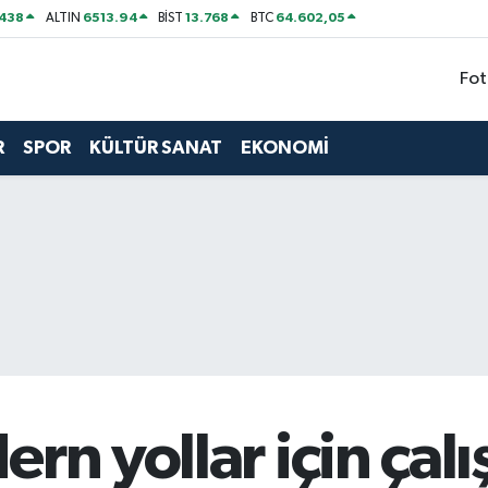
438
6513.94
13.768
64.602,05
ALTIN
BİST
BTC
Fot
R
SPOR
KÜLTÜR SANAT
EKONOMİ
rn yollar için çal