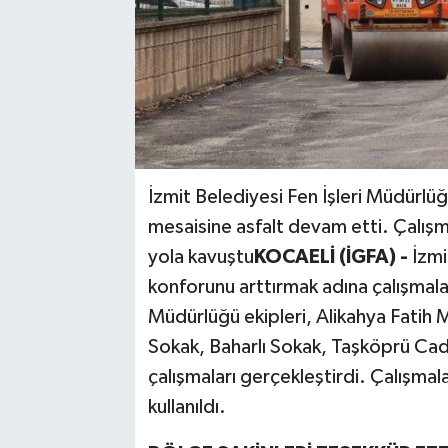
İzmit Belediyesi Fen İşleri Müdürlüğ
mesaisine asfalt devam etti. Çalış
yola kavuştu
KOCAELİ (İGFA) -
İzmi
konforunu arttırmak adına çalışmal
Müdürlüğü ekipleri, Alikahya Fatih
Sokak, Baharlı Sokak, Taşköprü Cadd
çalışmaları gerçekleştirdi. Çalışmal
kullanıldı.