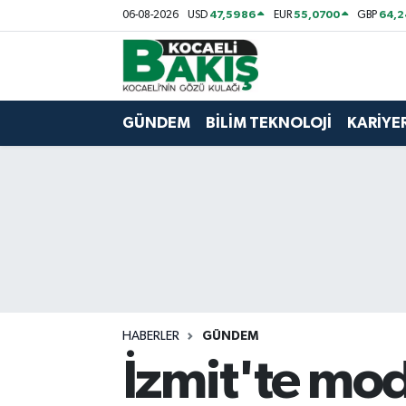
47,5986
55,0700
64,2
06-08-2026
USD
EUR
GBP
Kocaeli Nöbetçi Eczaneler
Kocaeli Hava Durumu
GÜNDEM
BİLİM TEKNOLOJİ
KARİYE
Kocaeli Trafik Yoğunluk Haritası
Süper Lig Puan Durumu ve Fikstür
Tüm Manşetler
Son Dakika Haberleri
HABERLER
GÜNDEM
Haber Arşivi
İzmit'te mode