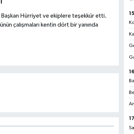
İ
1
 Başkan Hürriyet ve ekiplere teşekkür etti.
Ko
ünün çalışmaları kentin dört bir yanında
Ka
Ge
Ga
1
Ba
Be
Am
1
Sa