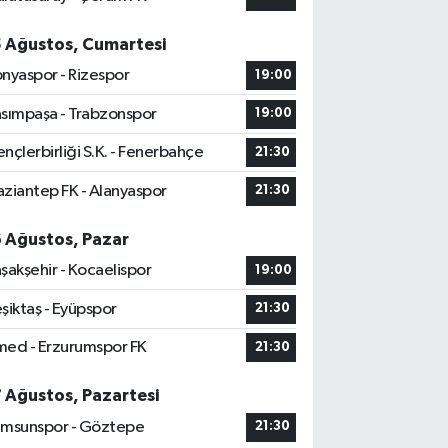
5 Ağustos, Cumartesi
nyaspor - Rizespor
19:00
sımpaşa - Trabzonspor
19:00
nçlerbirliği S.K. - Fenerbahçe
21:30
ziantep FK - Alanyaspor
21:30
6 Ağustos, Pazar
şakşehir - Kocaelispor
19:00
şiktaş - Eyüpspor
21:30
ed - Erzurumspor FK
21:30
7 Ağustos, Pazartesi
msunspor - Göztepe
21:30