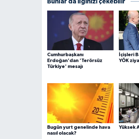
Bunlar da ilginizi çekebilir
Cumhurbaşkanı
İçişleri 
Erdoğan'dan 'Terörsüz
YÖK ziya
Türkiye' mesajı
Bugün yurt genelinde hava
Yüksek A
nasıl olacak?