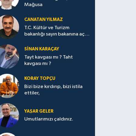
Mağusa
CANATAN YILMAZ
T.C. Kültür ve Turizm
bakanlığı sayın bakanına açık
mektup.
SİNAN KARAÇAY
Tayt kavgası mı ? Taht
kavgası mı ?
KORAY TOPÇU
Bizi bize kırdırıp, bizi istila
ettiler,
YAŞAR GELER
Umutlarımızı çaldınız.