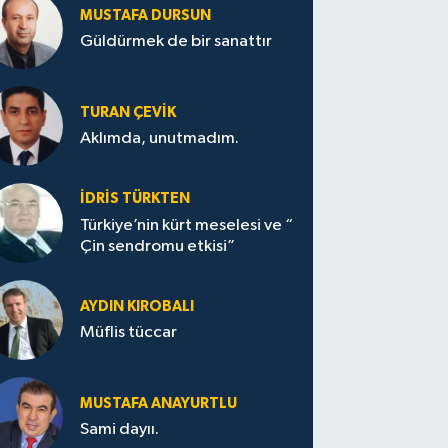
MUSTAFA DURSUN
Güldürmek de bir sanattır
TURAN ÇEVİK
Aklımda, unutmadım.
İDRİS TÜRKTEN
Türkiye’nin kürt meselesi ve “
Çin sendromu etkisi”
AYDIN KIROBALI
Müflis tüccar
MUSTAFA ANAYURTLU
Sami dayıı.