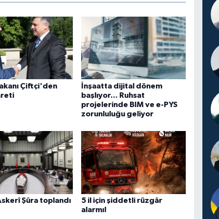
Bakanı Çiftçi'den
İnşaatta dijital dönem
reti
başlıyor... Ruhsat
projelerinde BIM ve e-PYS
zorunluluğu geliyor
skerî Şûra toplandı
5 il için şiddetli rüzgâr
alarmı!