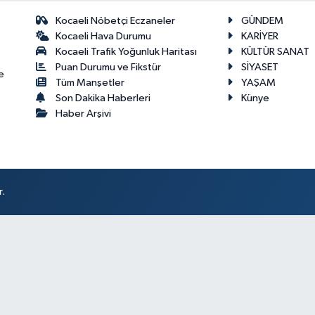
Kocaeli Nöbetçi Eczaneler
GÜNDEM
Kocaeli Hava Durumu
KARİYER
Kocaeli Trafik Yoğunluk Haritası
KÜLTÜR SANAT
Puan Durumu ve Fikstür
SİYASET
e
Tüm Manşetler
YAŞAM
Son Dakika Haberleri
Künye
Haber Arşivi
r.