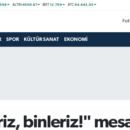
2398
6500.87
13.799
64.643,95
ALTIN
BİST
BTC
Fot
R
SPOR
KÜLTÜR SANAT
EKONOMİ
iz, binleriz!" mesa