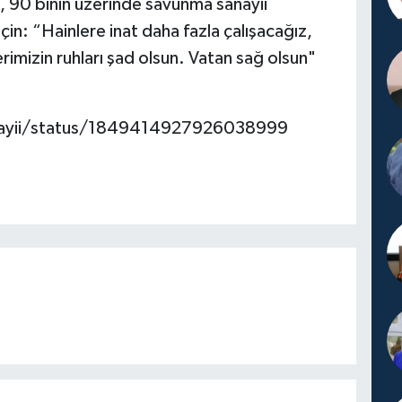
, 90 binin üzerinde savunma sanayii
için: “Hainlere inat daha fazla çalışacağız,
rimizin ruhları şad olsun. Vatan sağ olsun"
nayii/status/1849414927926038999