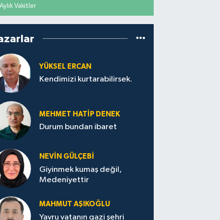
Aylık Vakitler
azarlar
YÜKSEL ERCAN
Kendimizi kurtarabilirsek.
MEHMET HATİP DENEK
Durum bundan ibaret
NEVİN GÜLÇEBİ
Giyinmek kumaş değil,
Medeniyettir
MAHMUT AŞIKOĞLU
Yavru vatanın gazi şehri