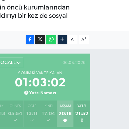
in öncü kurumlarından
ırıyı bir kez de sosyal
-
+
A
A
KOCAELİ
06.08.2026
SONRAKI VAKTE KALAN
01:03:01
Yatsı Namazı
AK
GÜNEŞ
ÖĞLE
İKINDI
AKŞAM
YATSI
13
05:54
13:11
17:04
20:18
21:52