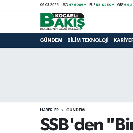
47,6006
55,0250
64,
06-08-2026
USD
EUR
GBP
Kocaeli Nöbetçi Eczaneler
Kocaeli Hava Durumu
GÜNDEM
BİLİM TEKNOLOJİ
KARİYE
Kocaeli Trafik Yoğunluk Haritası
Süper Lig Puan Durumu ve Fikstür
Tüm Manşetler
Son Dakika Haberleri
HABERLER
GÜNDEM
Haber Arşivi
SSB'den "Bir