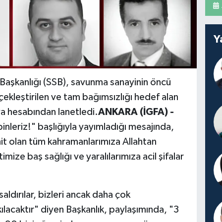
Y
aşkanlığı (SSB), savunma sanayinin öncü
kleştirilen ve tam bağımsızlığı hedef alan
ya hesabından lanetledi.
ANKARA (İGFA) -
binleriz!" başlığıyla yayımladığı mesajında,
hit olan tüm kahramanlarımıza Allahtan
timize baş sağlığı ve yaralılarımıza acil şifalar
aldırılar, bizleri ancak daha çok
ılacaktır" diyen Başkanlık, paylaşımında, "3