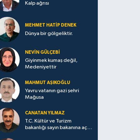
Kalp ağrısı
MEHMET HATİP DENEK
Dünya bir gölgeliktir.
NEVİN GÜLÇEBİ
Giyinmek kumaş değil,
Medeniyettir
MAHMUT AŞIKOĞLU
Yavru vatanın gazi şehri
Mağusa
CANATAN YILMAZ
T.C. Kültür ve Turizm
bakanlığı sayın bakanına açık
mektup.