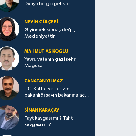
Dünya bir gölgeliktir.
NEVİN GÜLÇEBİ
Giyinmek kumaş değil,
Medeniyettir
MAHMUT AŞIKOĞLU
Yavru vatanın gazi şehri
Mağusa
CANATAN YILMAZ
T.C. Kültür ve Turizm
bakanlığı sayın bakanına açık
mektup.
SİNAN KARAÇAY
Tayt kavgası mı ? Taht
kavgası mı ?