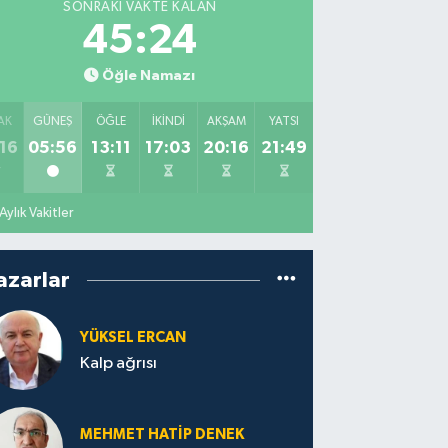
SONRAKI VAKTE KALAN
45:23
Öğle Namazı
AK
GÜNEŞ
ÖĞLE
İKINDI
AKŞAM
YATSI
16
05:56
13:11
17:03
20:16
21:49
Aylık Vakitler
azarlar
YÜKSEL ERCAN
Kalp ağrısı
MEHMET HATİP DENEK