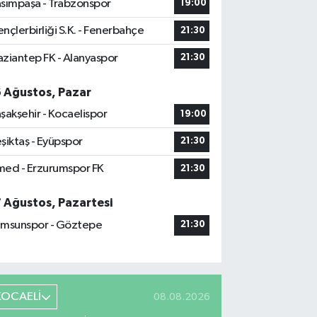
sımpaşa - Trabzonspor
19:00
nçlerbirliği S.K. - Fenerbahçe
21:30
ziantep FK - Alanyaspor
21:30
6 Ağustos, Pazar
şakşehir - Kocaelispor
19:00
şiktaş - Eyüpspor
21:30
ed - Erzurumspor FK
21:30
7 Ağustos, Pazartesi
msunspor - Göztepe
21:30
KOCAELİ
08.08.2026