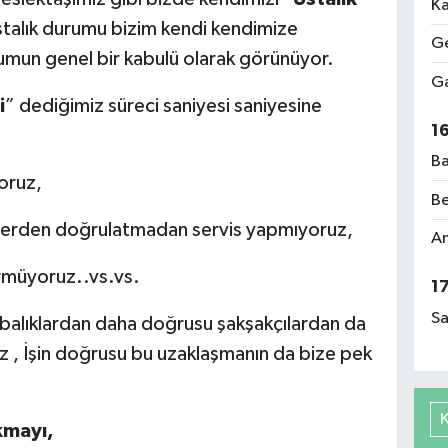
Ka
stalık durumu bizim kendi kendimize
Ge
lumun genel bir kabulü olarak görünüyor.
Ga
i
” dediğimiz süreci saniyesi saniyesine
1
Ba
oruz,
Be
 yerden doğrulatmadan servis yapmıyoruz,
Am
rmüyoruz..vs.vs.
1
Sa
abalıklardan daha doğrusu şakşakçılardan da
z , İşin doğrusu bu uzaklaşmanın da bize pek
kmayı,