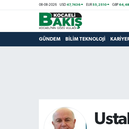
47,7436
55,2510
64,48
08-08-2026
USD
EUR
GBP
Kocaeli Nöbetçi Eczaneler
Kocaeli Hava Durumu
GÜNDEM
BİLİM TEKNOLOJİ
KARİYE
Kocaeli Trafik Yoğunluk Haritası
Süper Lig Puan Durumu ve Fikstür
Tüm Manşetler
Son Dakika Haberleri
Haber Arşivi
Usta