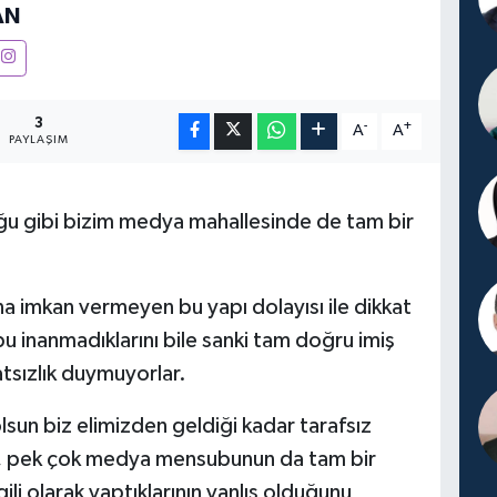
AN
3
-
+
A
A
PAYLAŞIM
 gibi bizim medya mahallesinde de tam bir
a imkan vermeyen bu yapı dolayısı ile dikkat
inanmadıklarını bile sanki tam doğru imiş
atsızlık duymuyorlar.
olsun biz elimizden geldiği kadar tarafsız
e, pek çok medya mensubunun da tam bir
ilgili olarak yaptıklarının yanlış olduğunu