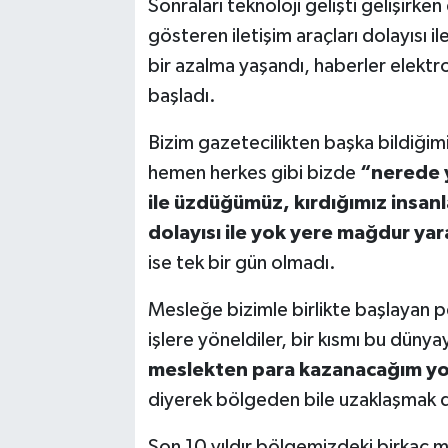
Sonraları teknoloji gelişti gelişirke
gösteren iletişim araçları dolayısı i
bir azalma yaşandı, haberler elektro
başladı.
Bizim gazetecilikten başka bildiğimiz
hemen herkes gibi bizde
“nerede y
ile üzdüğümüz, kırdığımız insanl
dolayısı ile yok yere mağdur yar
ise tek bir gün olmadı.
Mesleğe bizimle birlikte başlayan p
işlere yöneldiler, bir kısmı bu düny
meslekten para kazanacağım yok
diyerek bölgeden bile uzaklaşmak 
Son 10 yıldır bölgemizdeki birkaç m