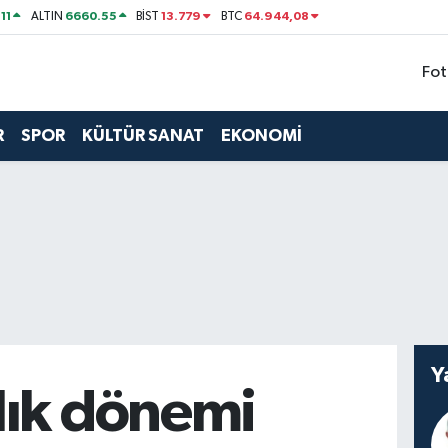
11
6660.55
13.779
64.944,08
ALTIN
BİST
BTC
Fot
R
SPOR
KÜLTÜR SANAT
EKONOMİ
Y
lık dönemi