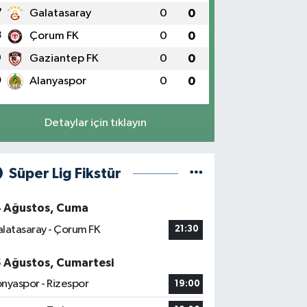
7
Galatasaray
0
0
8
Çorum FK
0
0
9
Gaziantep FK
0
0
0
Alanyaspor
0
0
Detaylar için tıklayın
Süper Lig Fikstür
4 Ağustos, Cuma
latasaray - Çorum FK
21:30
5 Ağustos, Cumartesi
nyaspor - Rizespor
19:00