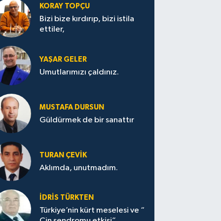
KORAY TOPÇU
Bizi bize kırdırıp, bizi istila
ettiler,
YAŞAR GELER
Umutlarımızı çaldınız.
MUSTAFA DURSUN
Güldürmek de bir sanattır
TURAN ÇEVİK
Aklımda, unutmadım.
İDRİS TÜRKTEN
Türkiye’nin kürt meselesi ve “
Çin sendromu etkisi”