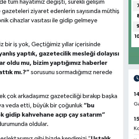
n de tüm hayatımız değişti, sürekli gelişim
le gazeteleri ziyaret edenlerin sayısında müthiş
nik cihazlar vasıtası ile gidip gelmeye
1
 bir iş yok, Geçtiğimiz yıllar içerisinde
anlış yaptık, gazetecilik mesleği dolayısı
ar oldu mu, bizim yaptığımız haberler
attık mı.?”
sorusunu sormadığımız nerede
1
ek çok arkadaşımız gazeteciliği bırakıp başka
Ga
aya veda etti, büyük bir çoğunluk
“bu
 gidip kahvehane açıp çay satarım”
1
durumunda oldular.
Ko
eslektaşımız gibi bizde kendimizi “
Ustalık