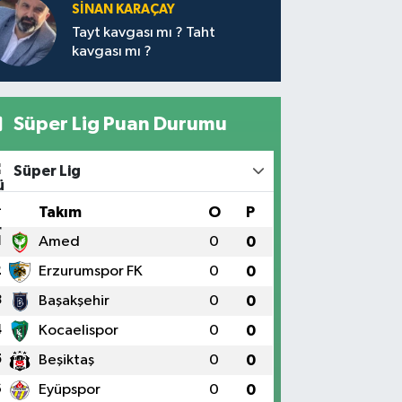
SİNAN KARAÇAY
Tayt kavgası mı ? Taht
kavgası mı ?
Süper Lig Puan Durumu
Süper Lig
#
Takım
O
P
1
Amed
0
0
2
Erzurumspor FK
0
0
3
Başakşehir
0
0
4
Kocaelispor
0
0
5
Beşiktaş
0
0
6
Eyüpspor
0
0