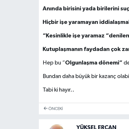
Anında birisini yada birilerini su
Hiçbir işe yaramayan iddialaşm
“Kesinlikle işe yaramaz “denilen 
Kutuplaşmanın faydadan çok zar
Hep bu “
Olgunlaşma dönemi”
de
Bundan daha büyük bir kazanç olabil
Tabi ki hayır..
ÖNCEKI
YÜKSEL ERCAN