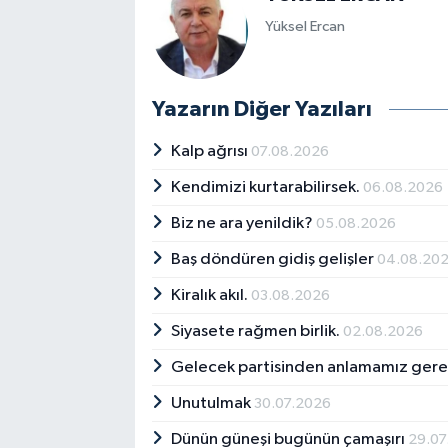
Yüksel Ercan
Yazarın Diğer Yazıları
Kalp ağrısı
07.08.2026
Kendimizi kurtarabilirsek.
06.08.2026
Biz ne ara yenildik?
05.08.2026
Baş döndüren gidiş gelişler
04.08.20
Kiralık akıl.
03.08.2026
Siyasete rağmen birlik.
02.08.2026
Gelecek partisinden anlamamız ger
Unutulmak
30.07.2026
Dünün güneşi bugünün çamaşırı
29.07