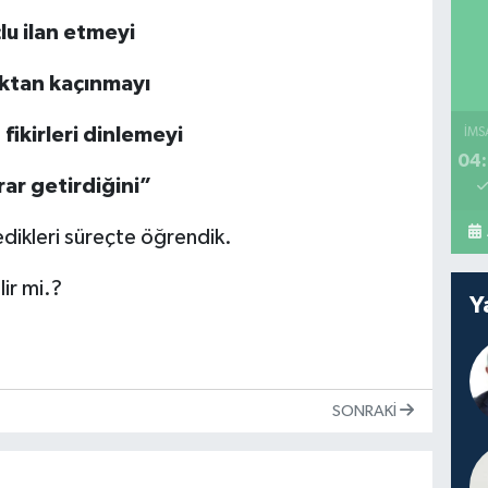
çlu ilan etmeyi
aktan kaçınmayı
fikirleri dinlemeyi
İMS
04:
ar getirdiğini”
dikleri süreçte öğrendik.
ir mi.?
Y
SONRAKI