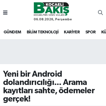
Kocaeli Nöbetçi Eczaneler
06.08.2026, Perşembe
Kocaeli Hava Durumu
GÜNDEM
BİLİM TEKNOLOJİ
KARİYER
SPOR
KÜ
Kocaeli Trafik Yoğunluk Haritası
Süper Lig Puan Durumu ve Fikstür
Tüm Manşetler
Yeni bir Android
Son Dakika Haberleri
dolandırıcılığı... Arama
kayıtları sahte, ödemeler
Haber Arşivi
gerçek!