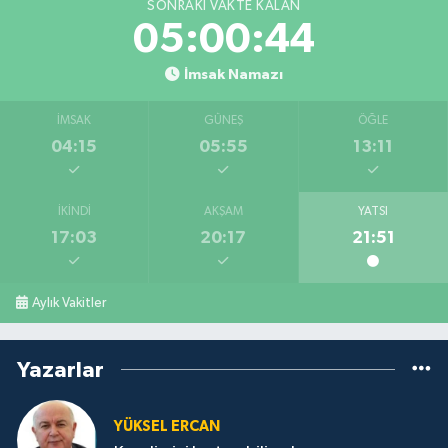
SONRAKI VAKTE KALAN
05:00:44
İmsak Namazı
İMSAK
GÜNEŞ
ÖĞLE
04:15
05:55
13:11
İKINDI
AKŞAM
YATSI
17:03
20:17
21:51
Aylık Vakitler
Yazarlar
YÜKSEL ERCAN