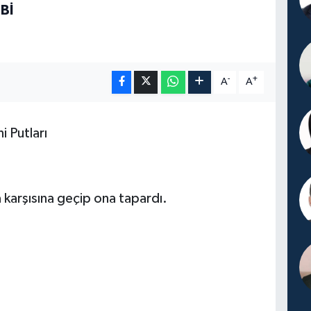
Bİ
-
+
A
A
i Putları
a karşısına geçip ona tapardı.