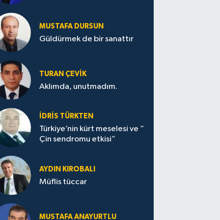
MUSTAFA DURSUN
Güldürmek de bir sanattır
TURAN ÇEVİK
Aklımda, unutmadım.
İDRİS TÜRKTEN
Türkiye’nin kürt meselesi ve “
Çin sendromu etkisi”
AYDIN KIROBALI
Müflis tüccar
MUSTAFA ANAYURTLU