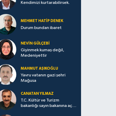
Kendimizi kurtarabilirsek.
MEHMET HATİP DENEK
Durum bundan ibaret
NEVİN GÜLÇEBİ
Giyinmek kumaş değil,
Medeniyettir
MAHMUT AŞIKOĞLU
Yavru vatanın gazi şehri
Mağusa
CANATAN YILMAZ
T.C. Kültür ve Turizm
bakanlığı sayın bakanına açık
mektup.