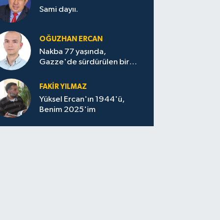
Sami dayıı.
OĞUZHAN ERCAN
Nakba 77 yaşında,
Gazze'de sürdürülen bir
felaketin sessizliği
FAKİR YILMAZ
Yüksel Ercan'ın 1944'ü,
Benim 2025'im