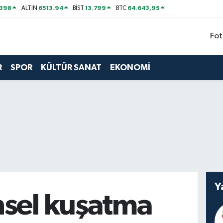
2398
6513.94
13.799
64.643,95
ALTIN
BİST
BTC
Fot
R
SPOR
KÜLTÜR SANAT
EKONOMİ
Y
nsel kuşatma