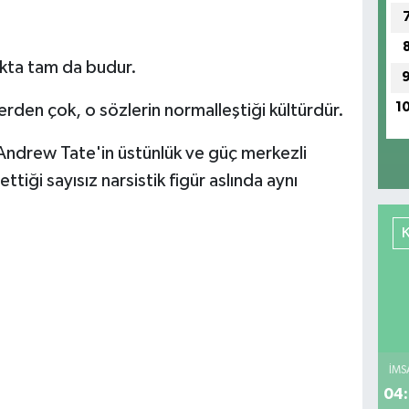
kta tam da budur.
1
erden çok, o sözlerin normalleştiği kültürdür.
 Andrew Tate'in üstünlük ve güç merkezli
tiği sayısız narsistik figür aslında aynı
İMS
04: