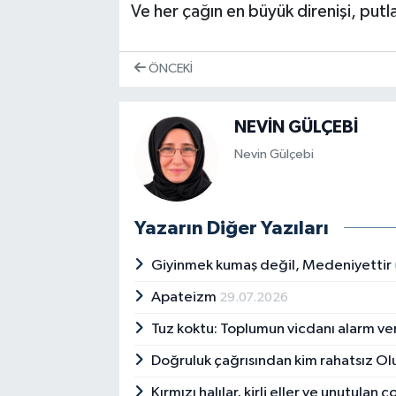
Ve her çağın en büyük direnişi, putl
ÖNCEKI
NEVİN GÜLÇEBİ
Nevin Gülçebi
Yazarın Diğer Yazıları
Giyinmek kumaş değil, Medeniyettir
Apateizm
29.07.2026
Tuz koktu: Toplumun vicdanı alarm ver
Doğruluk çağrısından kim rahatsız Ol
Kırmızı halılar, kirli eller ve unutulan ç