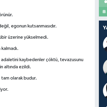
örünür.
değil, egonun kutsanmasıdır.
Y
kibir üzerine yükselmedi.
a kalmadı.
 adaletini kaybedenler çöktü, tevazusunu
n altında ezildi.
 tam olarak budur.
iyor.