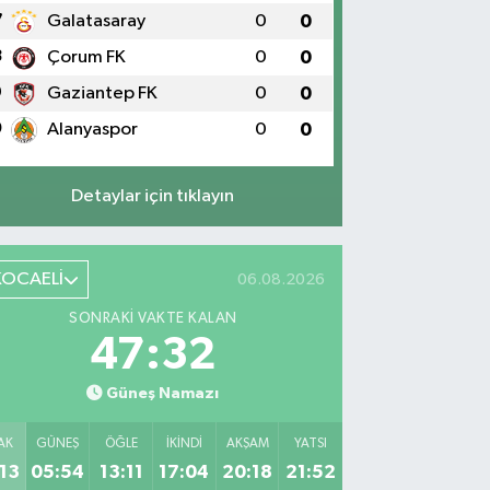
7
Galatasaray
0
0
8
Çorum FK
0
0
9
Gaziantep FK
0
0
0
Alanyaspor
0
0
Detaylar için tıklayın
KOCAELİ
06.08.2026
SONRAKI VAKTE KALAN
47:31
Güneş Namazı
AK
GÜNEŞ
ÖĞLE
İKINDI
AKŞAM
YATSI
13
05:54
13:11
17:04
20:18
21:52