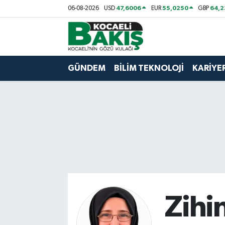
47,6006
55,0250
64,
06-08-2026
USD
EUR
GBP
Kocaeli Nöbetçi Eczaneler
Kocaeli Hava Durumu
GÜNDEM
BİLİM TEKNOLOJİ
KARİYE
Kocaeli Trafik Yoğunluk Haritası
Süper Lig Puan Durumu ve Fikstür
Tüm Manşetler
Son Dakika Haberleri
Haber Arşivi
Zihi