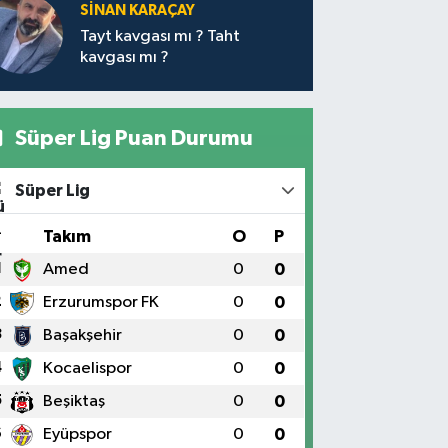
SİNAN KARAÇAY
Tayt kavgası mı ? Taht
kavgası mı ?
Süper Lig Puan Durumu
Süper Lig
#
Takım
O
P
1
Amed
0
0
2
Erzurumspor FK
0
0
3
Başakşehir
0
0
4
Kocaelispor
0
0
5
Beşiktaş
0
0
6
Eyüpspor
0
0