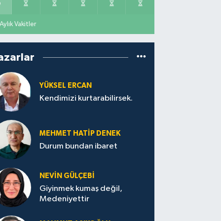
Aylık Vakitler
azarlar
YÜKSEL ERCAN
Kendimizi kurtarabilirsek.
MEHMET HATİP DENEK
Durum bundan ibaret
NEVİN GÜLÇEBİ
Giyinmek kumaş değil,
Medeniyettir