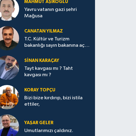
MAHMUT AŞIKOĞLU
Yavru vatanın gazi şehri
Mağusa
CANATAN YILMAZ
T.C. Kültür ve Turizm
bakanlığı sayın bakanına açık
mektup.
SİNAN KARAÇAY
Tayt kavgası mı ? Taht
kavgası mı ?
KORAY TOPÇU
Bizi bize kırdırıp, bizi istila
ettiler,
YAŞAR GELER
Umutlarımızı çaldınız.