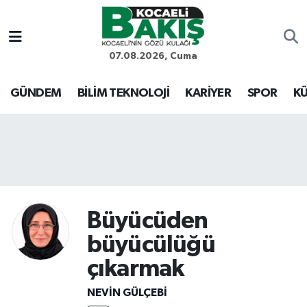
Kocaeli Nöbetçi Eczaneler
07.08.2026, Cuma
Kocaeli Hava Durumu
GÜNDEM
BİLİM TEKNOLOJİ
KARİYER
SPOR
KÜ
Kocaeli Trafik Yoğunluk Haritası
Süper Lig Puan Durumu ve Fikstür
Tüm Manşetler
Büyücüden
Son Dakika Haberleri
büyücülüğü
Haber Arşivi
çıkarmak
NEVİN GÜLÇEBİ