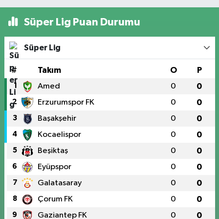
Süper Lig Puan Durumu
Süper Lig
#
Takım
O
P
1
Amed
0
0
2
Erzurumspor FK
0
0
3
Başakşehir
0
0
4
Kocaelispor
0
0
5
Beşiktaş
0
0
6
Eyüpspor
0
0
7
Galatasaray
0
0
8
Çorum FK
0
0
9
Gaziantep FK
0
0