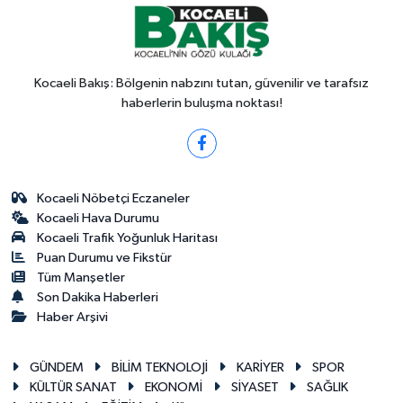
Kocaeli Bakış: Bölgenin nabzını tutan, güvenilir ve tarafsız
haberlerin buluşma noktası!
Kocaeli Nöbetçi Eczaneler
Kocaeli Hava Durumu
Kocaeli Trafik Yoğunluk Haritası
Puan Durumu ve Fikstür
Tüm Manşetler
Son Dakika Haberleri
Haber Arşivi
GÜNDEM
BİLİM TEKNOLOJİ
KARİYER
SPOR
KÜLTÜR SANAT
EKONOMİ
SİYASET
SAĞLIK