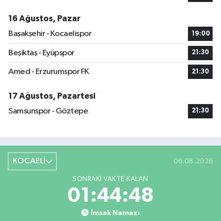
16 Ağustos, Pazar
Başakşehir - Kocaelispor
19:00
Beşiktaş - Eyüpspor
21:30
Amed - Erzurumspor FK
21:30
17 Ağustos, Pazartesi
Samsunspor - Göztepe
21:30
KOCAELİ
06.08.2026
SONRAKI VAKTE KALAN
01:44:47
İmsak Namazı