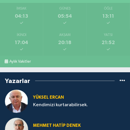
İMSAK
GÜNEŞ
ÖĞLE
04:13
05:54
13:11
İKINDI
AKŞAM
YATSI
17:04
20:18
21:52
Aylık Vakitler
Yazarlar
YÜKSEL ERCAN
Kendimizi kurtarabilirsek.
MEHMET HATİP DENEK