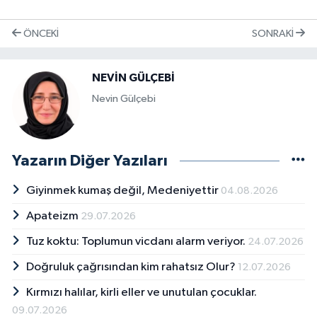
ÖNCEKI
SONRAKI
NEVİN GÜLÇEBİ
Nevin Gülçebi
Yazarın Diğer Yazıları
Giyinmek kumaş değil, Medeniyettir
04.08.2026
Apateizm
29.07.2026
Tuz koktu: Toplumun vicdanı alarm veriyor.
24.07.2026
Doğruluk çağrısından kim rahatsız Olur?
12.07.2026
Kırmızı halılar, kirli eller ve unutulan çocuklar.
09.07.2026