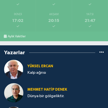
İKINDI
AKŞAM
YATSI
17:02
20:15
21:47
Aylık Vakitler
Yazarlar
YÜKSEL ERCAN
Kalp ağrısı
MEHMET HATİP DENEK
Dünya bir gölgeliktir.