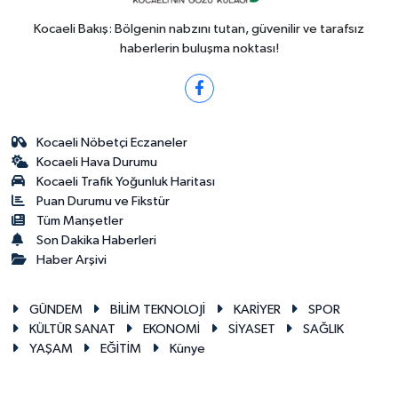
Kocaeli Bakış: Bölgenin nabzını tutan, güvenilir ve tarafsız
haberlerin buluşma noktası!
Kocaeli Nöbetçi Eczaneler
Kocaeli Hava Durumu
Kocaeli Trafik Yoğunluk Haritası
Puan Durumu ve Fikstür
Tüm Manşetler
Son Dakika Haberleri
Haber Arşivi
GÜNDEM
BİLİM TEKNOLOJİ
KARİYER
SPOR
KÜLTÜR SANAT
EKONOMİ
SİYASET
SAĞLIK
YAŞAM
EĞİTİM
Künye