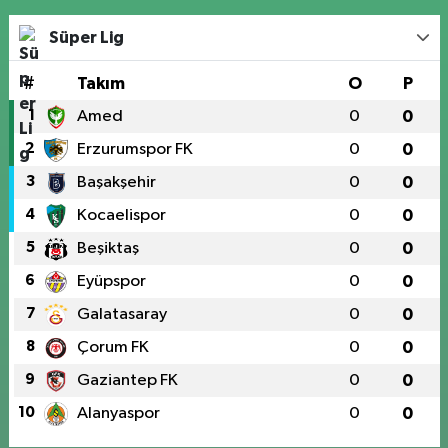
Süper Lig
#
Takım
O
P
1
Amed
0
0
2
Erzurumspor FK
0
0
3
Başakşehir
0
0
4
Kocaelispor
0
0
5
Beşiktaş
0
0
6
Eyüpspor
0
0
7
Galatasaray
0
0
8
Çorum FK
0
0
9
Gaziantep FK
0
0
10
Alanyaspor
0
0