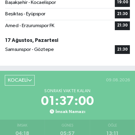
Başakşehir - Kocaelispor
19:00
Beşiktaş - Eyüpspor
21:30
Amed - Erzurumspor FK
21:30
17 Ağustos, Pazartesi
Samsunspor - Göztepe
21:30
KOCAELİ
09.08.2026
SONRAKI VAKTE KALAN
01:37:00
İmsak Namazı
İMSAK
GÜNEŞ
ÖĞLE
04:18
05:57
13:11