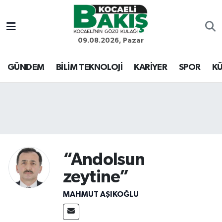
Kocaeli Nöbetçi Eczaneler
09.08.2026, Pazar
Kocaeli Hava Durumu
GÜNDEM
BİLİM TEKNOLOJİ
KARİYER
SPOR
KÜ
Kocaeli Trafik Yoğunluk Haritası
Süper Lig Puan Durumu ve Fikstür
Tüm Manşetler
“Andolsun
Son Dakika Haberleri
zeytine”
Haber Arşivi
MAHMUT AŞIKOĞLU