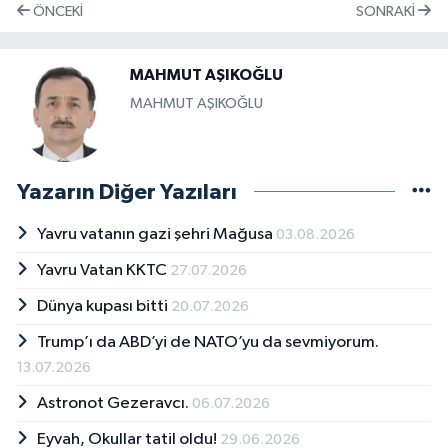
ÖNCEKI
SONRAKI
MAHMUT AŞIKOĞLU
MAHMUT AŞIKOĞLU
Yazarın Diğer Yazıları
Yavru vatanın gazi şehri Mağusa
03.08.2026
Yavru Vatan KKTC
27.07.2026
Dünya kupası bitti
20.07.2026
Trump’ı da ABD’yi de NATO’yu da sevmiyorum.
13.07.2026
Astronot Gezeravcı.
06.07.2026
Eyvah, Okullar tatil oldu!
29.06.2026