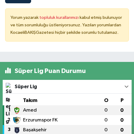
Yorum yazarak
topluluk kurallarımızı
kabul etmiş bulunuyor
ve tüm sorumluluğu üstleniyorsunuz. Yazılan yorumlardan
KocaeliBAKIŞGazetesi hiçbir şekilde sorumlu tutulamaz.
Süper Lig Puan Durumu
Süper Lig
#
Takım
O
P
1
Amed
0
0
2
Erzurumspor FK
0
0
3
Başakşehir
0
0