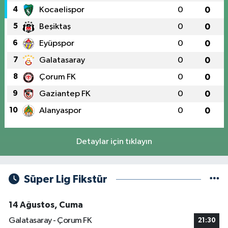
4
Kocaelispor
0
0
5
Beşiktaş
0
0
6
Eyüpspor
0
0
7
Galatasaray
0
0
8
Çorum FK
0
0
9
Gaziantep FK
0
0
10
Alanyaspor
0
0
Detaylar için tıklayın
Süper Lig Fikstür
14 Ağustos, Cuma
Galatasaray - Çorum FK
21:30