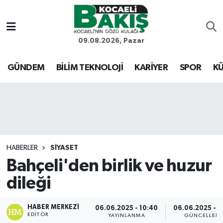
Kocaeli Nöbetçi Eczaneler
09.08.2026, Pazar
Kocaeli Hava Durumu
GÜNDEM
BİLİM TEKNOLOJİ
KARİYER
SPOR
KÜ
Kocaeli Trafik Yoğunluk Haritası
Süper Lig Puan Durumu ve Fikstür
Tüm Manşetler
HABERLER
SİYASET
Bahçeli'den birlik ve huzur
Son Dakika Haberleri
dileği
Haber Arşivi
HABER MERKEZI
06.06.2025 - 10:40
06.06.2025 - 1
EDITÖR
YAYINLANMA
GÜNCELLEM