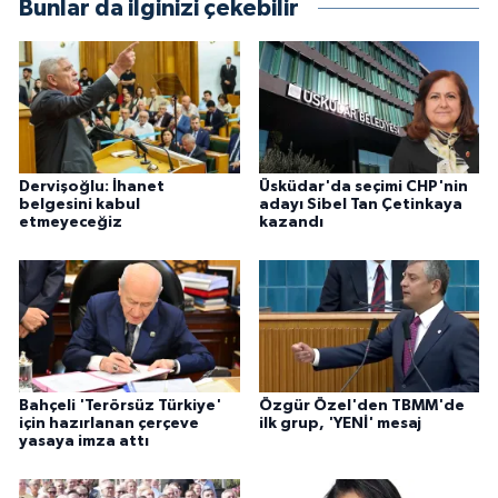
Bunlar da ilginizi çekebilir
Dervişoğlu: İhanet
Üsküdar'da seçimi CHP'nin
belgesini kabul
adayı Sibel Tan Çetinkaya
etmeyeceğiz
kazandı
Bahçeli 'Terörsüz Türkiye'
Özgür Özel'den TBMM'de
için hazırlanan çerçeve
ilk grup, 'YENİ' mesaj
yasaya imza attı