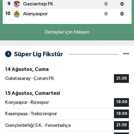
9
Gaziantep FK
0
0
10
Alanyaspor
0
0
Detaylar için tıklayın
Süper Lig Fikstür
14 Ağustos, Cuma
Galatasaray - Çorum FK
21:30
15 Ağustos, Cumartesi
Konyaspor - Rizespor
19:00
Kasımpaşa - Trabzonspor
19:00
Gençlerbirliği S.K. - Fenerbahçe
21:30