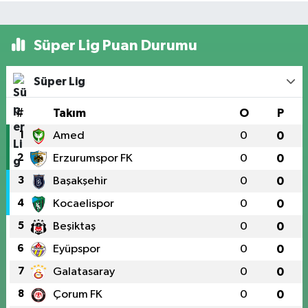
Süper Lig Puan Durumu
Süper Lig
#
Takım
O
P
1
Amed
0
0
2
Erzurumspor FK
0
0
3
Başakşehir
0
0
4
Kocaelispor
0
0
5
Beşiktaş
0
0
6
Eyüpspor
0
0
7
Galatasaray
0
0
8
Çorum FK
0
0