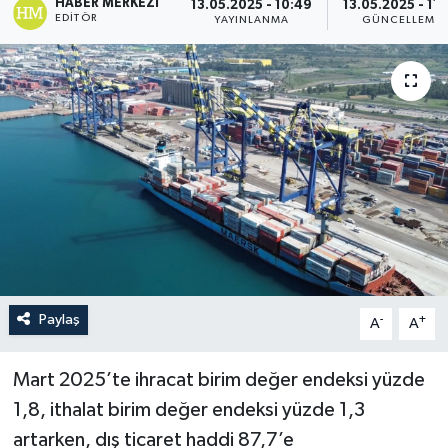
HABER MERKEZI
13.05.2025 - 10:49
13.05.2025 - 11
EDITÖR
YAYINLANMA
GÜNCELLEME
Paylaş
-
+
A
A
Mart 2025’te ihracat birim değer endeksi yüzde
1,8, ithalat birim değer endeksi yüzde 1,3
artarken, dış ticaret haddi 87,7’e