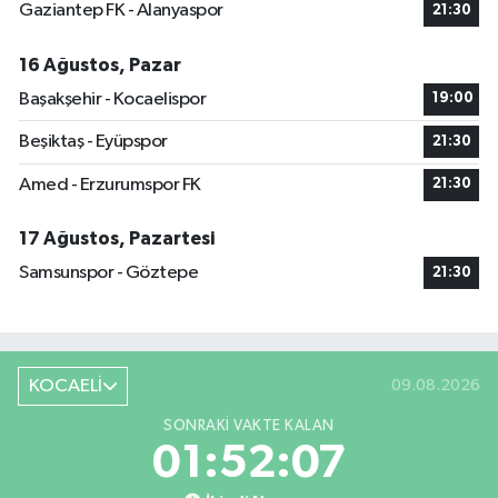
Gaziantep FK - Alanyaspor
21:30
16 Ağustos, Pazar
Başakşehir - Kocaelispor
19:00
Beşiktaş - Eyüpspor
21:30
Amed - Erzurumspor FK
21:30
17 Ağustos, Pazartesi
Samsunspor - Göztepe
21:30
KOCAELİ
09.08.2026
SONRAKI VAKTE KALAN
01:52:06