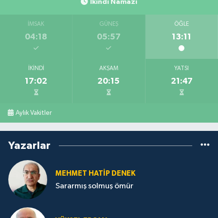
İkindi Namazı
İMSAK
GÜNEŞ
ÖĞLE
04:18
05:57
13:11
İKINDI
AKŞAM
YATSI
17:02
20:15
21:47
Aylık Vakitler
Yazarlar
MEHMET HATİP DENEK
Sararmış solmuş ömür