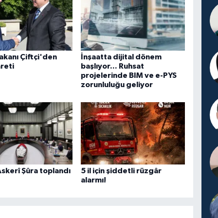
Bakanı Çiftçi'den
İnşaatta dijital dönem
reti
başlıyor... Ruhsat
projelerinde BIM ve e-PYS
zorunluluğu geliyor
skerî Şûra toplandı
5 il için şiddetli rüzgâr
alarmı!