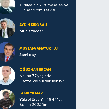
Türkiye’nin kürt meselesi ve “
Çin sendromu etkisi”
AYDIN KIROBALI
Müflis tüccar
MUSTAFA ANAYURTLU
Sami dayıı.
OĞUZHAN ERCAN
Nakba 77 yaşında,
Gazze'de sürdürülen bir
felaketin sessizliği
FAKİR YILMAZ
Yüksel Ercan'ın 1944'ü,
Benim 2025'im