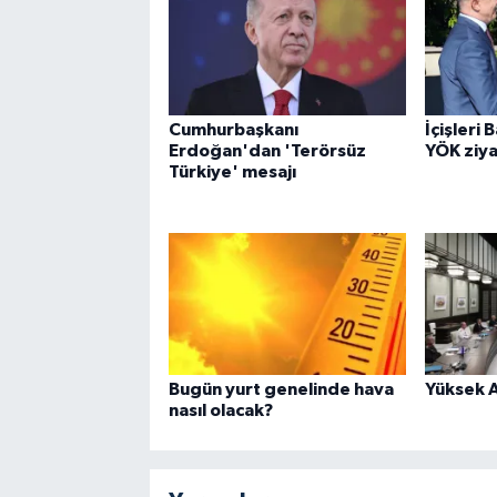
Cumhurbaşkanı
İçişleri 
Erdoğan'dan 'Terörsüz
YÖK ziya
Türkiye' mesajı
Bugün yurt genelinde hava
Yüksek A
nasıl olacak?