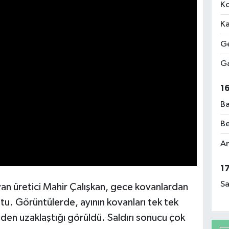
Ko
Ka
Ge
Ga
1
Ba
Be
Am
1
Sa
ıyan üretici Mahir Çalışkan, gece kovanlardan
tu. Görüntülerde, ayının kovanları tek tek
eden uzaklaştığı görüldü. Saldırı sonucu çok