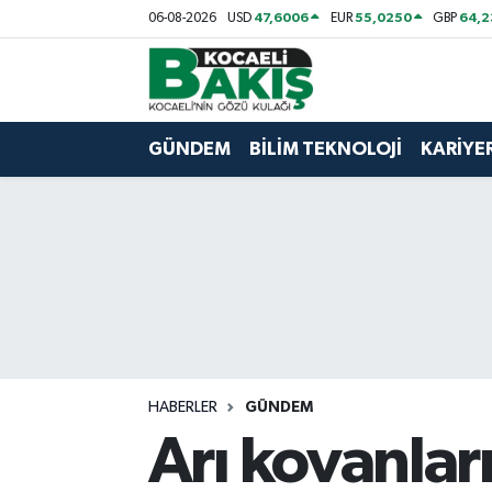
47,6006
55,0250
64,
06-08-2026
USD
EUR
GBP
Kocaeli Nöbetçi Eczaneler
Kocaeli Hava Durumu
GÜNDEM
BİLİM TEKNOLOJİ
KARİYE
Kocaeli Trafik Yoğunluk Haritası
Süper Lig Puan Durumu ve Fikstür
Tüm Manşetler
Son Dakika Haberleri
HABERLER
GÜNDEM
Haber Arşivi
Arı kovanları