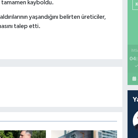
ise tamamen kayboldu.
ırılarının yaşandığını belirten üreticiler,
asını talep etti.
İMS
04:
Y