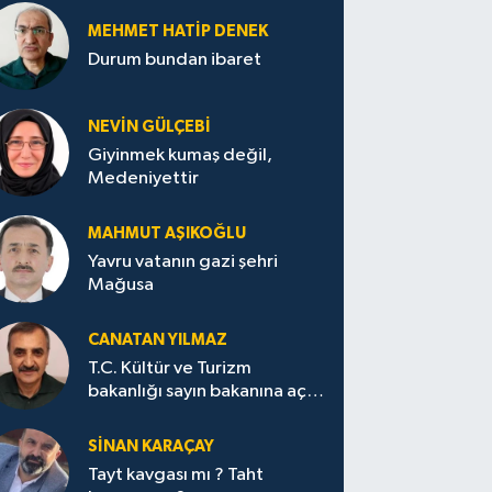
MEHMET HATİP DENEK
Durum bundan ibaret
NEVİN GÜLÇEBİ
Giyinmek kumaş değil,
Medeniyettir
MAHMUT AŞIKOĞLU
Yavru vatanın gazi şehri
Mağusa
CANATAN YILMAZ
T.C. Kültür ve Turizm
bakanlığı sayın bakanına açık
mektup.
SİNAN KARAÇAY
Tayt kavgası mı ? Taht