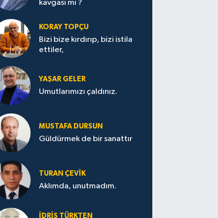
kavgası mı ?
KORAY TOPÇU
Bizi bize kırdırıp, bizi istila
ettiler,
YAŞAR GELER
Umutlarımızı çaldınız.
MUSTAFA DURSUN
Güldürmek de bir sanattır
TURAN ÇEVİK
Aklımda, unutmadım.
İDRİS TÜRKTEN