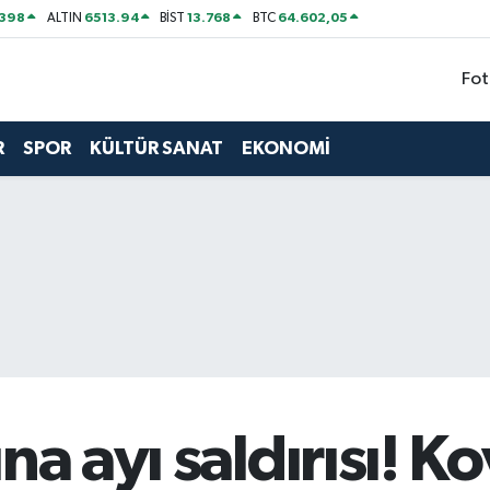
2398
6513.94
13.768
64.602,05
ALTIN
BİST
BTC
Fot
R
SPOR
KÜLTÜR SANAT
EKONOMİ
na ayı saldırısı! K