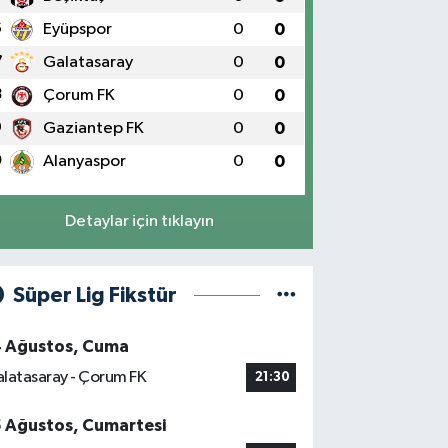
6
Eyüpspor
0
0
7
Galatasaray
0
0
8
Çorum FK
0
0
9
Gaziantep FK
0
0
0
Alanyaspor
0
0
Detaylar için tıklayın
Süper Lig Fikstür
4 Ağustos, Cuma
latasaray - Çorum FK
21:30
5 Ağustos, Cumartesi