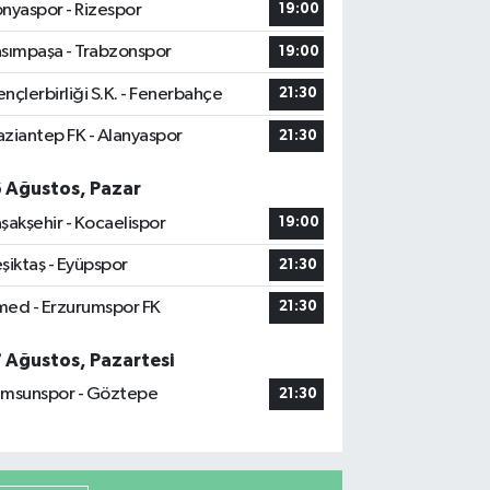
nyaspor - Rizespor
19:00
sımpaşa - Trabzonspor
19:00
nçlerbirliği S.K. - Fenerbahçe
21:30
ziantep FK - Alanyaspor
21:30
6 Ağustos, Pazar
şakşehir - Kocaelispor
19:00
şiktaş - Eyüpspor
21:30
ed - Erzurumspor FK
21:30
7 Ağustos, Pazartesi
msunspor - Göztepe
21:30