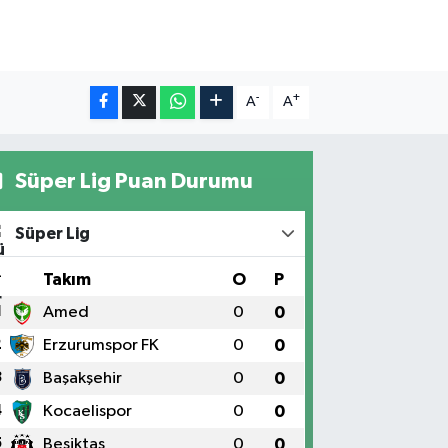
-
+
A
A
Süper Lig Puan Durumu
Süper Lig
#
Takım
O
P
1
Amed
0
0
2
Erzurumspor FK
0
0
3
Başakşehir
0
0
4
Kocaelispor
0
0
5
Beşiktaş
0
0