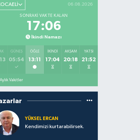
KOCAELİ
06.08.2026
SONRAKI VAKTE KALAN
17:05
İkindi Namazı
AK
GÜNEŞ
ÖĞLE
İKINDI
AKŞAM
YATSI
13
05:54
13:11
17:04
20:18
21:52
Aylık Vakitler
azarlar
YÜKSEL ERCAN
Kendimizi kurtarabilirsek.