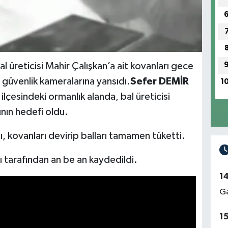
al üreticisi Mahir Çalışkan’a ait kovanları gece
y güvenlik kameralarına yansıdı.
Sefer DEMİR
1
ilçesindeki ormanlık alanda, bal üreticisi
ının hedefi oldu.
 kovanları devirip balları tamamen tüketti.
ı tarafından an be an kaydedildi.
1
Ga
1