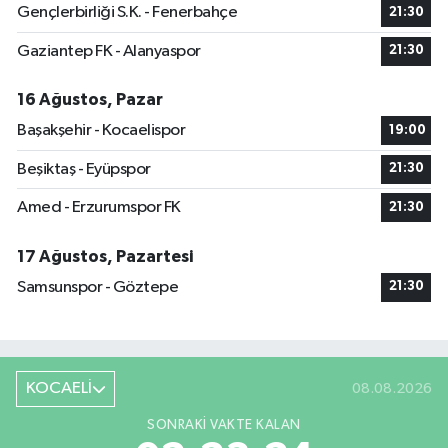
Gençlerbirliği S.K. - Fenerbahçe
21:30
Gaziantep FK - Alanyaspor
21:30
16 Ağustos, Pazar
Başakşehir - Kocaelispor
19:00
Beşiktaş - Eyüpspor
21:30
Amed - Erzurumspor FK
21:30
17 Ağustos, Pazartesi
Samsunspor - Göztepe
21:30
KOCAELİ
08.08.2026
SONRAKI VAKTE KALAN