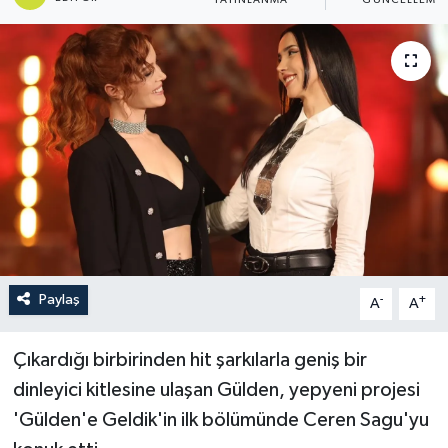
YAYINLANMA
GÜNCELLEME
Paylaş
-
+
A
A
Çıkardığı birbirinden hit şarkılarla geniş bir
dinleyici kitlesine ulaşan Gülden, yepyeni projesi
'Gülden'e Geldik'in ilk bölümünde Ceren Sagu'yu