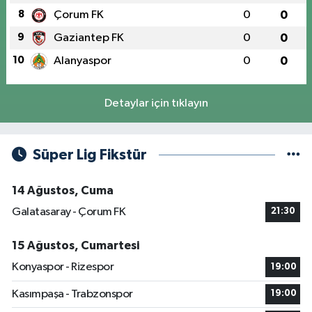
8
Çorum FK
0
0
9
Gaziantep FK
0
0
10
Alanyaspor
0
0
Detaylar için tıklayın
Süper Lig Fikstür
14 Ağustos, Cuma
Galatasaray - Çorum FK
21:30
15 Ağustos, Cumartesi
Konyaspor - Rizespor
19:00
Kasımpaşa - Trabzonspor
19:00