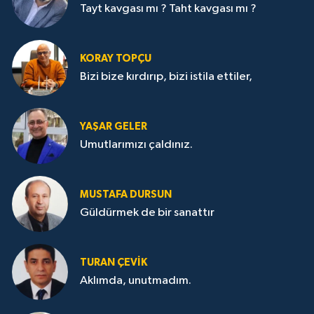
Tayt kavgası mı ? Taht kavgası mı ?
KORAY TOPÇU
Bizi bize kırdırıp, bizi istila ettiler,
YAŞAR GELER
Umutlarımızı çaldınız.
MUSTAFA DURSUN
Güldürmek de bir sanattır
TURAN ÇEVİK
Aklımda, unutmadım.