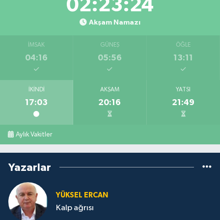
02:23:24
Akşam Namazı
İMSAK
GÜNEŞ
ÖĞLE
04:16
05:56
13:11
İKINDI
AKŞAM
YATSI
17:03
20:16
21:49
Aylık Vakitler
Yazarlar
YÜKSEL ERCAN
Kalp ağrısı