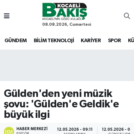
Kocaeli Nöbetçi Eczaneler
08.08.2026, Cumartesi
Kocaeli Hava Durumu
GÜNDEM
BİLİM TEKNOLOJİ
KARİYER
SPOR
KÜ
Kocaeli Trafik Yoğunluk Haritası
Süper Lig Puan Durumu ve Fikstür
Tüm Manşetler
Gülden'den yeni müzik
Son Dakika Haberleri
şovu: 'Gülden'e Geldik'e
büyük ilgi
Haber Arşivi
HABER MERKEZI
12.05.2026 - 09:11
12.05.2026 - 09
EDITÖR