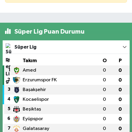
Süper Lig Puan Durumu
Süper Lig
#
Takım
O
P
1
Amed
0
0
2
Erzurumspor FK
0
0
3
Başakşehir
0
0
4
Kocaelispor
0
0
5
Beşiktaş
0
0
6
Eyüpspor
0
0
7
Galatasaray
0
0