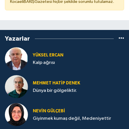
KocaeliBAKIŞGazetesi hiçbir şekilde sorumlu tutulamaz.
Yazarlar
YÜKSEL ERCAN
Kalp ağrısı
MEHMET HATİP DENEK
Dünya bir gölgeliktir.
NEVİN GÜLÇEBİ
Giyinmek kumaş değil, Medeniyettir