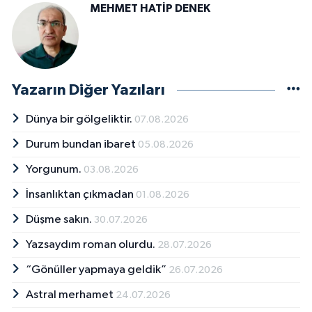
MEHMET HATİP DENEK
Yazarın Diğer Yazıları
Dünya bir gölgeliktir.
07.08.2026
Durum bundan ibaret
05.08.2026
Yorgunum.
03.08.2026
İnsanlıktan çıkmadan
01.08.2026
Düşme sakın.
30.07.2026
Yazsaydım roman olurdu.
28.07.2026
“Gönüller yapmaya geldik”
26.07.2026
Astral merhamet
24.07.2026