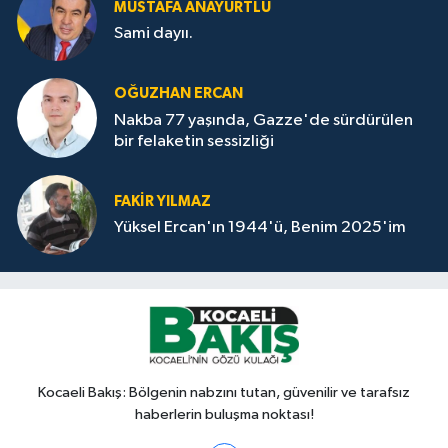
MUSTAFA ANAYURTLU
Sami dayıı.
OĞUZHAN ERCAN
Nakba 77 yaşında, Gazze'de sürdürülen
bir felaketin sessizliği
FAKİR YILMAZ
Yüksel Ercan'ın 1944'ü, Benim 2025'im
Kocaeli Bakış: Bölgenin nabzını tutan, güvenilir ve tarafsız
haberlerin buluşma noktası!