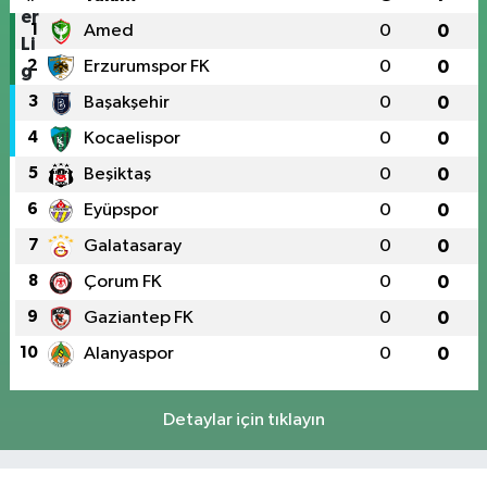
1
Amed
0
0
2
Erzurumspor FK
0
0
3
Başakşehir
0
0
4
Kocaelispor
0
0
5
Beşiktaş
0
0
6
Eyüpspor
0
0
7
Galatasaray
0
0
8
Çorum FK
0
0
9
Gaziantep FK
0
0
10
Alanyaspor
0
0
Detaylar için tıklayın