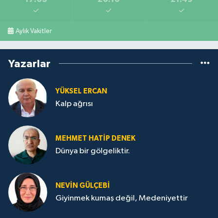
Aylık Vakitler
Yazarlar
YÜKSEL ERCAN
Kalp ağrısı
MEHMET HATİP DENEK
Dünya bir gölgeliktir.
NEVİN GÜLÇEBİ
Giyinmek kumaş değil, Medeniyettir