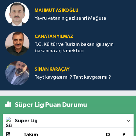
MAHMUT AŞIKOĞLU
Yavru vatanın gazi şehri Mağusa
CANATAN YILMAZ
T.C. Kültür ve Turizm bakanlığı sayın
bakanına açık mektup.
SİNAN KARAÇAY
Tayt kavgası mı ? Taht kavgası mı ?
Süper Lig Puan Durumu
Süper Lig
#
Takım
O
P