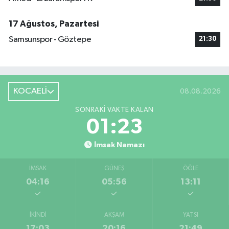
17 Ağustos, Pazartesi
Samsunspor - Göztepe
21:30
KOCAELİ
08.08.2026
SONRAKI VAKTE KALAN
01:23
İmsak Namazı
İMSAK
GÜNEŞ
ÖĞLE
04:16
05:56
13:11
İKINDI
AKŞAM
YATSI
17:03
20:16
21:49