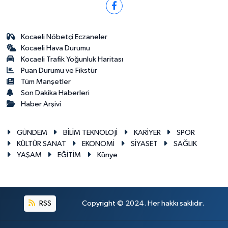
Kocaeli Nöbetçi Eczaneler
Kocaeli Hava Durumu
Kocaeli Trafik Yoğunluk Haritası
Puan Durumu ve Fikstür
Tüm Manşetler
Son Dakika Haberleri
Haber Arşivi
GÜNDEM
BİLİM TEKNOLOJİ
KARİYER
SPOR
KÜLTÜR SANAT
EKONOMİ
SİYASET
SAĞLIK
YAŞAM
EĞİTİM
Künye
RSS
Copyright © 2024. Her hakkı saklıdır.