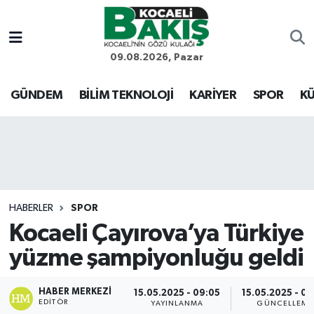
Kocaeli Nöbetçi Eczaneler
09.08.2026, Pazar
Kocaeli Hava Durumu
GÜNDEM
BİLİM TEKNOLOJİ
KARİYER
SPOR
KÜ
Kocaeli Trafik Yoğunluk Haritası
Süper Lig Puan Durumu ve Fikstür
Tüm Manşetler
HABERLER
SPOR
Kocaeli Çayırova’ya Türkiye
Son Dakika Haberleri
yüzme şampiyonluğu geldi
Haber Arşivi
HABER MERKEZI
15.05.2025 - 09:05
15.05.2025 - 09
EDITÖR
YAYINLANMA
GÜNCELLEME