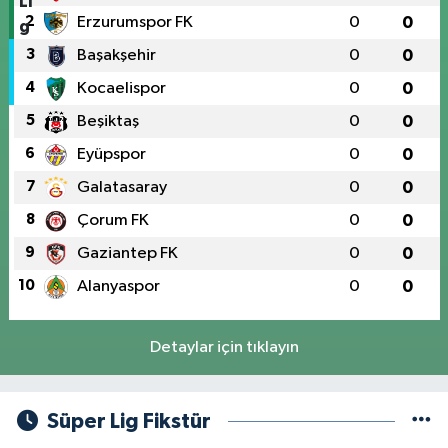
2
Erzurumspor FK
0
0
3
Başakşehir
0
0
4
Kocaelispor
0
0
5
Beşiktaş
0
0
6
Eyüpspor
0
0
7
Galatasaray
0
0
8
Çorum FK
0
0
9
Gaziantep FK
0
0
10
Alanyaspor
0
0
Detaylar için tıklayın
Süper Lig Fikstür