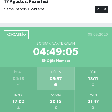
17 Ağustos, Pazartesi
Samsunspor - Göztepe
21:30
KOCAELİ
09.08.2026
SONRAKI VAKTE KALAN
04:49:04
Öğle Namazı
İMSAK
GÜNEŞ
ÖĞLE
04:18
05:57
13:11
İKINDI
AKŞAM
YATSI
17:02
20:15
21:47