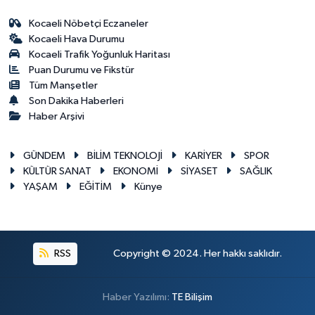
Kocaeli Nöbetçi Eczaneler
Kocaeli Hava Durumu
Kocaeli Trafik Yoğunluk Haritası
Puan Durumu ve Fikstür
Tüm Manşetler
Son Dakika Haberleri
Haber Arşivi
GÜNDEM
BİLİM TEKNOLOJİ
KARİYER
SPOR
KÜLTÜR SANAT
EKONOMİ
SİYASET
SAĞLIK
YAŞAM
EĞİTİM
Künye
RSS
Copyright © 2024. Her hakkı saklıdır.
Haber Yazılımı:
TE Bilişim