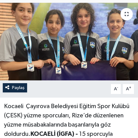
Paylaş
-
+
A
A
Kocaeli Çayırova Belediyesi Eğitim Spor Kulübü
(ÇESK) yüzme sporcuları, Rize’de düzenlenen
yüzme müsabakalarında başarılarıyla göz
doldurdu.
KOCAELİ (İGFA) -
15 sporcuyla