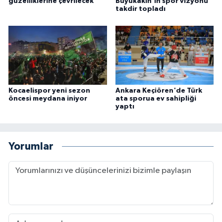
güzelliklerine çevrilecek
Büyükakın'ın spor vizyonu
takdir topladı
Kocaelispor yeni sezon
Ankara Keçiören'de Türk
öncesi meydana iniyor
ata sporua ev sahipliği
yaptı
Yorumlar