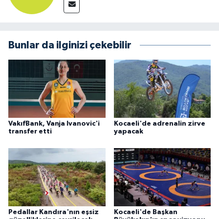
Bunlar da ilginizi çekebilir
VakıfBank, Vanja Ivanovic'i
Kocaeli'de adrenalin zirve
transfer etti
yapacak
Pedallar Kandıra'nın eşsiz
Kocaeli'de Başkan