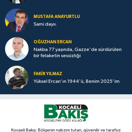
MUSTAFA ANAYURTLU
Sami dayıı.
OĞUZHAN ERCAN
Nakba 77 yaşında, Gazze'de sürdürülen
bir felaketin sessizliği
FAKİR YILMAZ
Yüksel Ercan'ın 1944'ü, Benim 2025'im
Kocaeli Bakış: Bölgenin nabzını tutan, güvenilir ve tarafsız