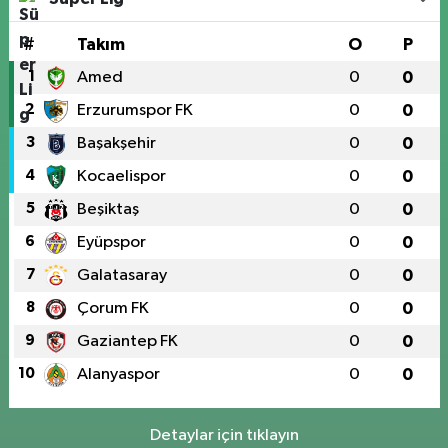
#
Takım
O
P
1
Amed
0
0
2
Erzurumspor FK
0
0
3
Başakşehir
0
0
4
Kocaelispor
0
0
5
Beşiktaş
0
0
6
Eyüpspor
0
0
7
Galatasaray
0
0
8
Çorum FK
0
0
9
Gaziantep FK
0
0
10
Alanyaspor
0
0
Detaylar için tıklayın