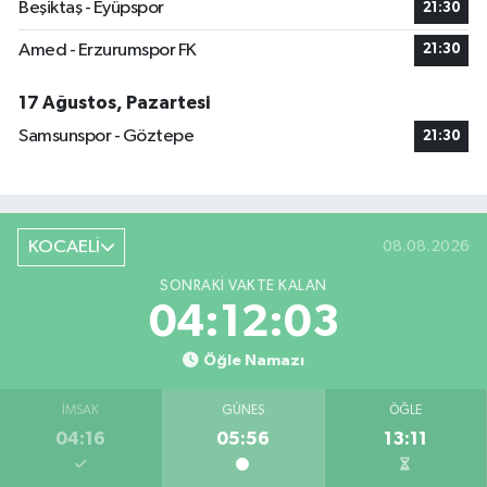
Beşiktaş - Eyüpspor
21:30
Amed - Erzurumspor FK
21:30
17 Ağustos, Pazartesi
Samsunspor - Göztepe
21:30
KOCAELİ
08.08.2026
SONRAKI VAKTE KALAN
04:12:02
Öğle Namazı
İMSAK
GÜNEŞ
ÖĞLE
04:16
05:56
13:11