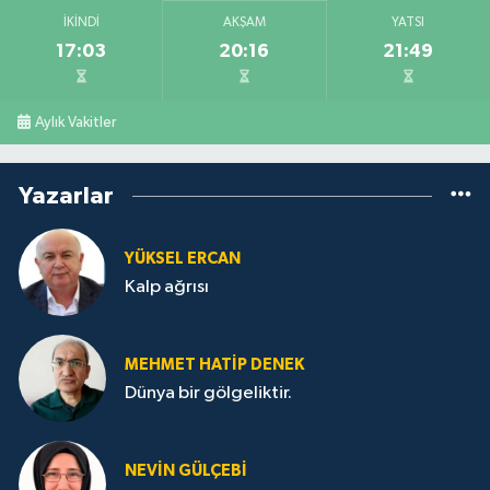
İKINDI
AKŞAM
YATSI
17:03
20:16
21:49
Aylık Vakitler
Yazarlar
YÜKSEL ERCAN
Kalp ağrısı
MEHMET HATİP DENEK
Dünya bir gölgeliktir.
NEVİN GÜLÇEBİ