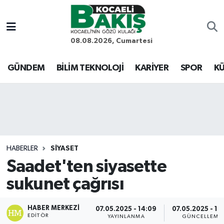
Kocaeli Nöbetçi Eczaneler
08.08.2026, Cumartesi
Kocaeli Hava Durumu
GÜNDEM
BİLİM TEKNOLOJİ
KARİYER
SPOR
KÜ
Kocaeli Trafik Yoğunluk Haritası
Süper Lig Puan Durumu ve Fikstür
Tüm Manşetler
HABERLER
SİYASET
Saadet'ten siyasette
Son Dakika Haberleri
sukunet çağrısı
Haber Arşivi
HABER MERKEZI
07.05.2025 - 14:09
07.05.2025 - 14
EDITÖR
YAYINLANMA
GÜNCELLEME