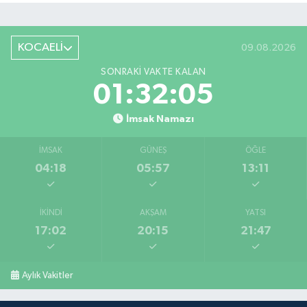
KOCAELİ
09.08.2026
SONRAKI VAKTE KALAN
01:32:05
İmsak Namazı
İMSAK
GÜNEŞ
ÖĞLE
04:18
05:57
13:11
İKINDI
AKŞAM
YATSI
17:02
20:15
21:47
Aylık Vakitler