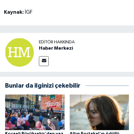
Kaynak:
İGF
EDITÖR HAKKINDA
Haber Merkezi
Bunlar da ilginizi çekebilir
Kocaeli Büyükşehir'den yaz
Altın Portakal'ın ödüllü