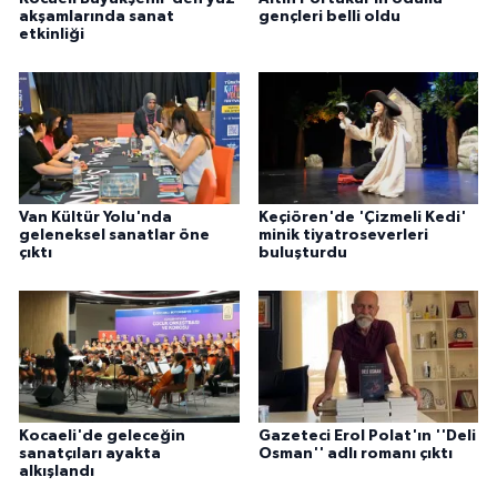
akşamlarında sanat
gençleri belli oldu
etkinliği
Van Kültür Yolu'nda
Keçiören'de 'Çizmeli Kedi'
geleneksel sanatlar öne
minik tiyatroseverleri
çıktı
buluşturdu
Kocaeli'de geleceğin
Gazeteci Erol Polat'ın ''Deli
sanatçıları ayakta
Osman'' adlı romanı çıktı
alkışlandı