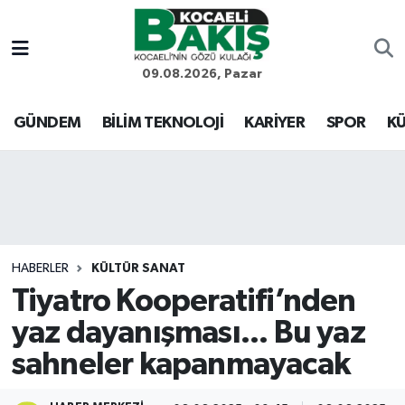
Kocaeli Nöbetçi Eczaneler
09.08.2026, Pazar
Kocaeli Hava Durumu
GÜNDEM
BİLİM TEKNOLOJİ
KARİYER
SPOR
KÜ
Kocaeli Trafik Yoğunluk Haritası
Süper Lig Puan Durumu ve Fikstür
Tüm Manşetler
HABERLER
KÜLTÜR SANAT
Tiyatro Kooperatifi’nden
Son Dakika Haberleri
yaz dayanışması... Bu yaz
Haber Arşivi
sahneler kapanmayacak