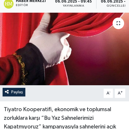
HABER MERKEZI
06.06.2025 - 09:45
06.06.2025 - 1
EDITÖR
YAYINLANMA
GÜNCELLEM
Paylaş
-
+
A
A
Tiyatro Kooperatifi, ekonomik ve toplumsal
zorluklara karşı “Bu Yaz Sahnelerimizi
Kapatmıyoruz” kampanyasıyla sahnelerini açık