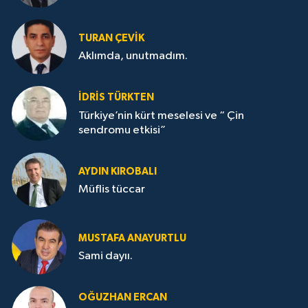
TURAN ÇEVİK
Aklımda, unutmadım.
İDRİS TÜRKTEN
Türkiye’nin kürt meselesi ve “ Çin
sendromu etkisi”
AYDIN KIROBALI
Müflis tüccar
MUSTAFA ANAYURTLU
Sami dayıı.
OĞUZHAN ERCAN