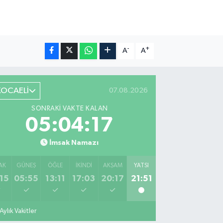
-
+
A
A
KOCAELİ
07.08.2026
SONRAKI VAKTE KALAN
05:04:16
İmsak Namazı
AK
GÜNEŞ
ÖĞLE
İKINDI
AKŞAM
YATSI
15
05:55
13:11
17:03
20:17
21:51
Aylık Vakitler