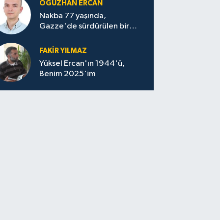
OĞUZHAN ERCAN
Nakba 77 yaşında,
Gazze'de sürdürülen bir
felaketin sessizliği
FAKİR YILMAZ
Yüksel Ercan'ın 1944'ü,
Benim 2025'im