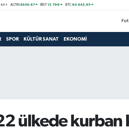
143
6500.87
13.799
64.643,95
ALTIN
BİST
BTC
Fot
R
SPOR
KÜLTÜR SANAT
EKONOMİ
 22 ülkede kurban