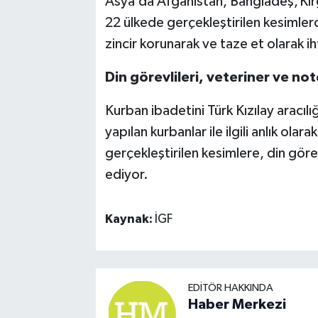
Asya’da Afganistan, Bangladeş, Kır
22 ülkede gerçekleştirilen kesimler
zincir korunarak ve taze et olarak i
Din görevlileri, veteriner ve not
Kurban ibadetini Türk Kızılay aracılı
yapılan kurbanlar ile ilgili anlık olar
gerçekleştirilen kesimlere, din görev
ediyor.
Kaynak:
İGF
EDITÖR HAKKINDA
Haber Merkezi