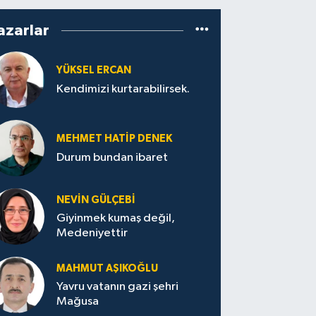
azarlar
YÜKSEL ERCAN
Kendimizi kurtarabilirsek.
MEHMET HATİP DENEK
Durum bundan ibaret
NEVİN GÜLÇEBİ
Giyinmek kumaş değil,
Medeniyettir
MAHMUT AŞIKOĞLU
Yavru vatanın gazi şehri
Mağusa