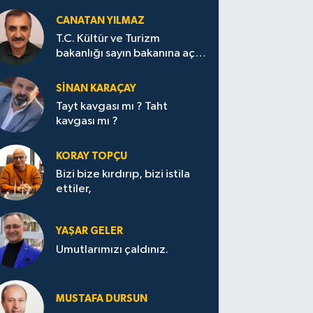
CANATAN YILMAZ
T.C. Kültür ve Turizm
bakanlığı sayın bakanına açık
mektup.
SİNAN KARAÇAY
Tayt kavgası mı ? Taht
kavgası mı ?
KORAY TOPÇU
Bizi bize kırdırıp, bizi istila
ettiler,
YAŞAR GELER
Umutlarımızı çaldınız.
MUSTAFA DURSUN