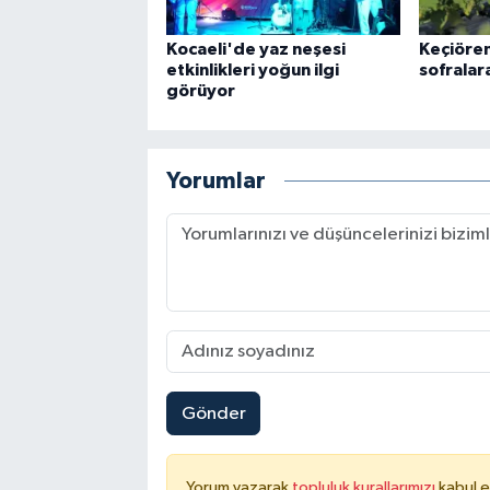
Kocaeli'de yaz neşesi
Keçiöre
etkinlikleri yoğun ilgi
sofralar
görüyor
Yorumlar
Gönder
Yorum yazarak
topluluk kurallarımızı
kabul e