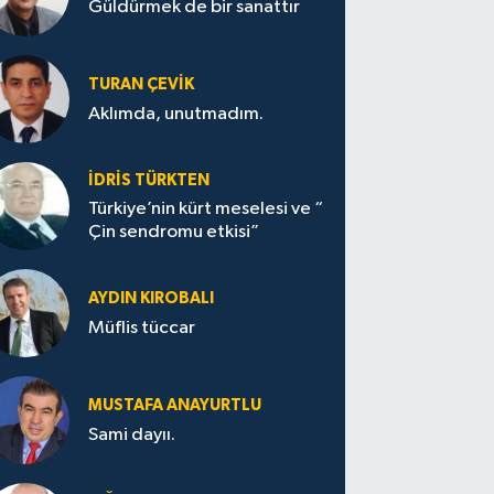
Güldürmek de bir sanattır
TURAN ÇEVİK
Aklımda, unutmadım.
İDRİS TÜRKTEN
Türkiye’nin kürt meselesi ve “
Çin sendromu etkisi”
AYDIN KIROBALI
Müflis tüccar
MUSTAFA ANAYURTLU
Sami dayıı.