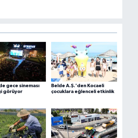
de gece sineması
Belde A.Ş.'den Kocaeli
gi görüyor
çocuklara eğlenceli etkinlik