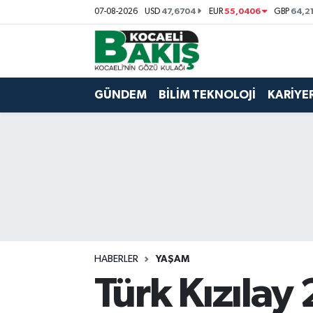
47,6704
55,0406
64,2
07-08-2026
USD
EUR
GBP
Kocaeli Nöbetçi Eczaneler
Kocaeli Hava Durumu
GÜNDEM
BİLİM TEKNOLOJİ
KARİYE
Kocaeli Trafik Yoğunluk Haritası
Süper Lig Puan Durumu ve Fikstür
Tüm Manşetler
Son Dakika Haberleri
HABERLER
YAŞAM
Haber Arşivi
Türk Kızılay