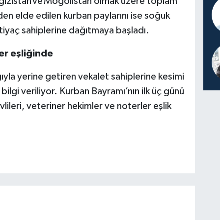
gızistan ve Moğolistan olmak üzere toplam
den elde edilen kurban paylarını ise soğuk
htiyaç sahiplerine dağıtmaya başladı.
er eşliğinde
ğıyla yerine getiren vekalet sahiplerine kesimi
ak bilgi veriliyor. Kurban Bayramı’nın ilk üç günü
lileri, veteriner hekimler ve noterler eşlik