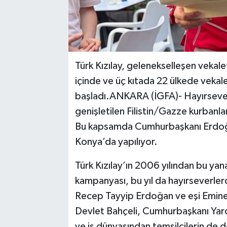
Türk Kızılay, gelenekselleşen veka
içinde ve üç kıtada 22 ülkede vekale
başladı.ANKARA (İGFA)- Hayırseverl
genişletilen Filistin/Gazze kurbanlar
Bu kapsamda Cumhurbaşkanı Erdoğan
Konya’da yapılıyor.
Türk Kızılay’ın 2006 yılından bu yan
kampanyası, bu yıl da hayırseverle
Recep Tayyip Erdoğan ve eşi Emin
Devlet Bahçeli, Cumhurbaşkanı Yardı
ve iş dünyasından temsilcilerin de