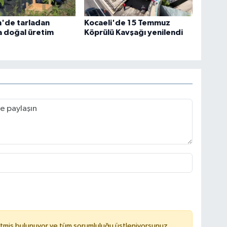
n'de tarladan
Kocaeli'de 15 Temmuz
a doğal üretim
Köprülü Kavşağı yenilendi
tmiş bulunuyor ve tüm sorumluluğu üstleniyorsunuz.