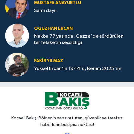
MUSTAFA ANAYURTLU
Sami dayıı.
OĞUZHAN ERCAN
Nakba 77 yaşında, Gazze'de sürdürülen
bir felaketin sessizliği
FAKİR YILMAZ
Yüksel Ercan'ın 1944'ü, Benim 2025'im
Kocaeli Bakış: Bölgenin nabzını tutan, güvenilir ve tarafsız
haberlerin buluşma noktası!