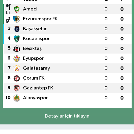
1
Amed
0
0
2
Erzurumspor FK
0
0
3
Başakşehir
0
0
4
Kocaelispor
0
0
5
Beşiktaş
0
0
6
Eyüpspor
0
0
7
Galatasaray
0
0
8
Çorum FK
0
0
9
Gaziantep FK
0
0
10
Alanyaspor
0
0
Detaylar için tıklayın