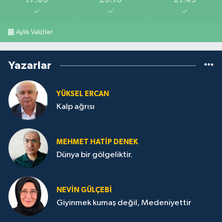
Aylık Vakitler
Yazarlar
YÜKSEL ERCAN
Kalp ağrısı
MEHMET HATİP DENEK
Dünya bir gölgeliktir.
NEVİN GÜLÇEBİ
Giyinmek kumaş değil, Medeniyettir