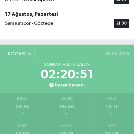
17 Ağustos, Pazartesi
Samsunspor - Göztepe
21:30
KOCAELİ
08.08.2026
SONRAKI VAKTE KALAN
02:20:51
İmsak Namazı
İMSAK
GÜNEŞ
ÖĞLE
04:16
05:56
13:11
İKINDI
AKŞAM
YATSI
17:03
20:16
21:49