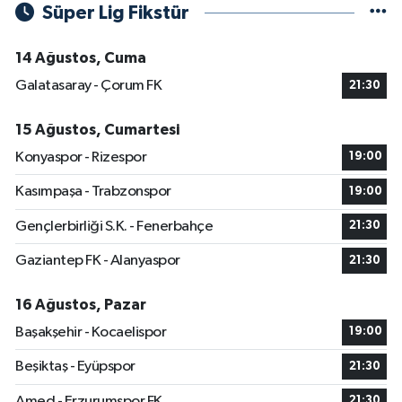
Süper Lig Fikstür
14 Ağustos, Cuma
Galatasaray - Çorum FK
21:30
15 Ağustos, Cumartesi
Konyaspor - Rizespor
19:00
Kasımpaşa - Trabzonspor
19:00
Gençlerbirliği S.K. - Fenerbahçe
21:30
Gaziantep FK - Alanyaspor
21:30
16 Ağustos, Pazar
Başakşehir - Kocaelispor
19:00
Beşiktaş - Eyüpspor
21:30
Amed - Erzurumspor FK
21:30