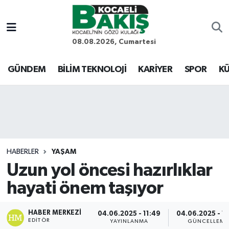
Kocaeli Nöbetçi Eczaneler
08.08.2026, Cumartesi
Kocaeli Hava Durumu
GÜNDEM
BİLİM TEKNOLOJİ
KARİYER
SPOR
KÜ
Kocaeli Trafik Yoğunluk Haritası
Süper Lig Puan Durumu ve Fikstür
Tüm Manşetler
HABERLER
YAŞAM
Uzun yol öncesi hazırlıklar
Son Dakika Haberleri
hayati önem taşıyor
Haber Arşivi
HABER MERKEZI
04.06.2025 - 11:49
04.06.2025 - 1
EDITÖR
YAYINLANMA
GÜNCELLEME