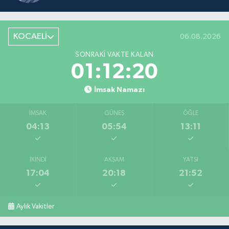
KOCAELİ
06.08.2026
SONRAKI VAKTE KALAN
01:12:19
İmsak Namazı
İMSAK
GÜNEŞ
ÖĞLE
04:13
05:54
13:11
İKINDI
AKŞAM
YATSI
17:04
20:18
21:52
Aylık Vakitler