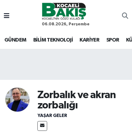
Kocaeli Nöbetçi Eczaneler
06.08.2026, Perşembe
Kocaeli Hava Durumu
GÜNDEM
BİLİM TEKNOLOJİ
KARİYER
SPOR
KÜ
Kocaeli Trafik Yoğunluk Haritası
Süper Lig Puan Durumu ve Fikstür
Tüm Manşetler
Zorbalık ve akran
Son Dakika Haberleri
zorbalığı
Haber Arşivi
YAŞAR GELER