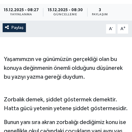
15.12.2025 - 08:27
15.12.2025 - 08:30
3
YAYINLANMA
GÜNCELLEME
PAYLAŞIM
Paylaş
-
+
A
A
Yaşamımızın ve günümüzün gerçekliği olan bu
konuya değinmenin önemli olduğunu düşünerek
bu yazıyı yazma gereği duydum.
Zorbalık demek, şiddet göstermek demektir.
Hatta gücü yetenin yetene şiddet göstermesidir.
Bunun yanı sıra akran zorbalığı dediğimiz konu ise
genellikle okul çağındaki çocukların yani aynı yaş