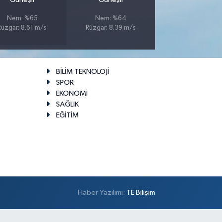
Nem: %65
Nem: %64
Rüzgar: 8.61 m/s
Rüzgar: 8.39 m/s
BİLİM TEKNOLOJİ
SPOR
EKONOMİ
SAĞLIK
EĞİTİM
Haber Yazılımı:
TE Bilişim