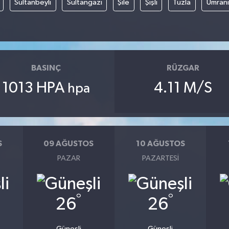
Sultanbeyli
Sultangazi
Şile
Şişli
Tuzla
Ümran
BASINÇ
RÜZGAR
1013 HPA
4.11 M/S
hpa
S
09 AĞUSTOS
10 AĞUSTOS
PAZAR
PAZARTESI
°
°
26
26
Güneşli
Güneşli