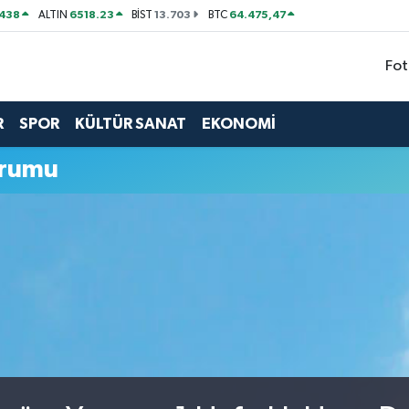
438
6518.23
13.703
64.475,47
ALTIN
BİST
BTC
Fot
R
SPOR
KÜLTÜR SANAT
EKONOMİ
urumu