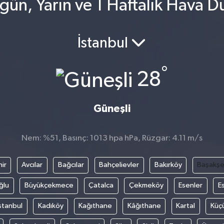
gün, Yarın ve 1 Haftalık Hava 
İstanbul
°
28
Güneşli
Nem: %51, Basınç: 1013 hpa hPa, Rüzgar: 4.11 m/s
ir
Avcılar
Bağcılar
Bahçelievler
Bakırköy
Başakşe
ğlu
Büyükçekmece
Çatalca
Çekmeköy
Esenler
E
stanbul
Kadıköy
Kağıthane
Kâğıthane
Kartal
Küç