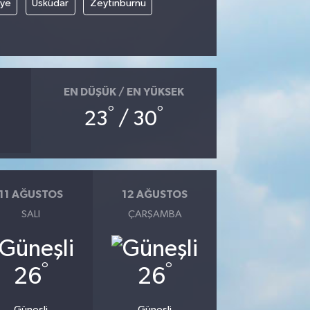
iye
Üsküdar
Zeytinburnu
EN DÜŞÜK / EN YÜKSEK
°
°
23
/ 30
11 AĞUSTOS
12 AĞUSTOS
SALI
ÇARŞAMBA
°
°
26
26
Güneşli
Güneşli