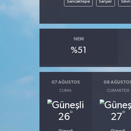
Sancaktepe
Sarıyer
Silivri
NEM
%51
07 AĞUSTOS
08 AĞUSTO
CUMA
CUMARTESI
°
°
26
27
Güneşli
Güneşli