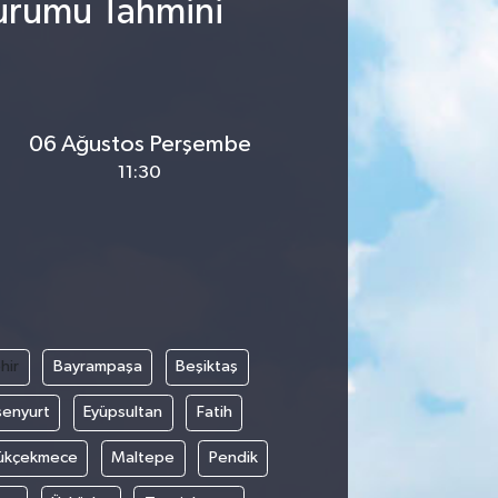
Durumu Tahmini
06 Ağustos Perşembe
11:30
hir
Bayrampaşa
Beşiktaş
senyurt
Eyüpsultan
Fatih
ükçekmece
Maltepe
Pendik