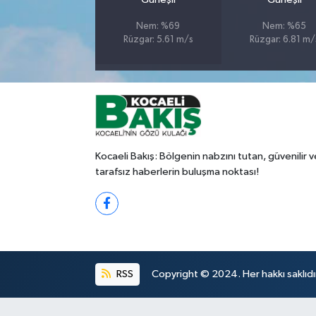
Nem: %69
Nem: %65
Rüzgar: 5.61 m/s
Rüzgar: 6.81 m/
Kocaeli Bakış: Bölgenin nabzını tutan, güvenilir v
tarafsız haberlerin buluşma noktası!
RSS
Copyright © 2024. Her hakkı saklıdı