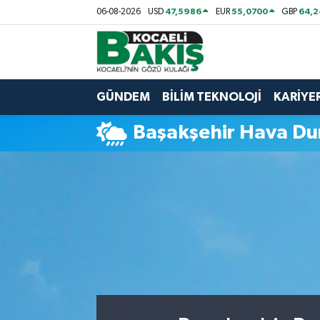
47,5986
55,0700
64,2
06-08-2026
USD
EUR
GBP
Kocaeli Nöbetçi Eczaneler
Kocaeli Hava Durumu
GÜNDEM
BİLİM TEKNOLOJİ
KARİYE
Kocaeli Trafik Yoğunluk Haritası
Başakşehir Hava D
Süper Lig Puan Durumu ve Fikstür
Tüm Manşetler
Son Dakika Haberleri
Haber Arşivi