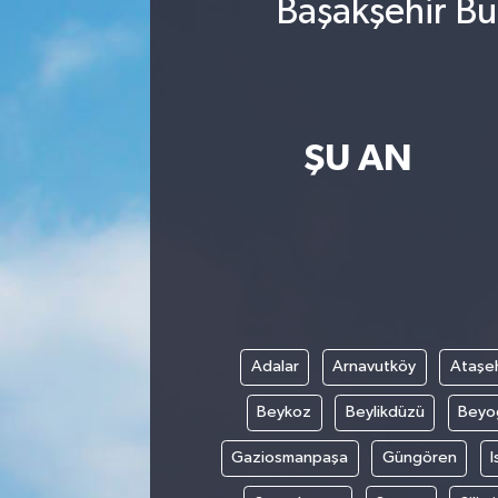
Başakşehir Bu
ŞU AN
Adalar
Arnavutköy
Ataşeh
Beykoz
Beylikdüzü
Beyo
Gaziosmanpaşa
Güngören
I