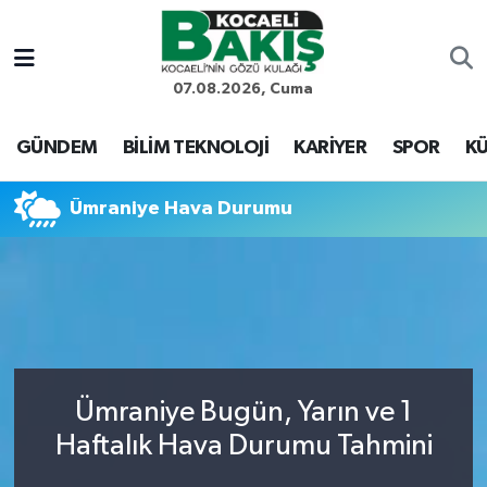
Kocaeli Nöbetçi Eczaneler
07.08.2026, Cuma
Kocaeli Hava Durumu
GÜNDEM
BİLİM TEKNOLOJİ
KARİYER
SPOR
KÜ
Kocaeli Trafik Yoğunluk Haritası
Ümraniye Hava Durumu
Süper Lig Puan Durumu ve Fikstür
Tüm Manşetler
Son Dakika Haberleri
Ümraniye Bugün, Yarın ve 1
Haber Arşivi
Haftalık Hava Durumu Tahmini