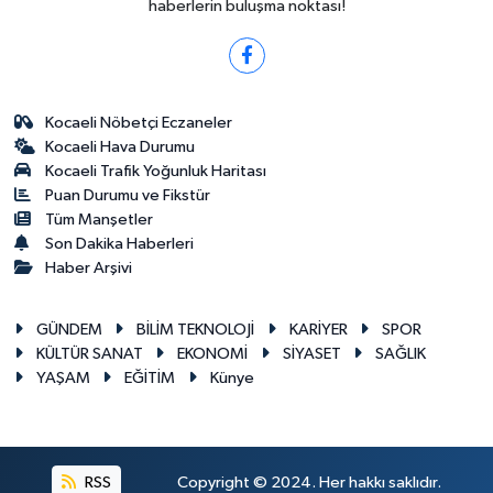
haberlerin buluşma noktası!
Kocaeli Nöbetçi Eczaneler
Kocaeli Hava Durumu
Kocaeli Trafik Yoğunluk Haritası
Puan Durumu ve Fikstür
Tüm Manşetler
Son Dakika Haberleri
Haber Arşivi
GÜNDEM
BİLİM TEKNOLOJİ
KARİYER
SPOR
KÜLTÜR SANAT
EKONOMİ
SİYASET
SAĞLIK
YAŞAM
EĞİTİM
Künye
RSS
Copyright © 2024. Her hakkı saklıdır.