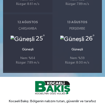
Rüzgar: 8.61 m/s
Rüzgar: 7.89 m/s
12 AĞUSTOS
13 AĞUSTOS
ÇARŞAMBA
PERŞEMBE
°
°
25
26
Güneşli
Güneşli
Nem: %64
Nem: %59
Rüzgar: 7.89 m/s
Rüzgar: 8.00 m/s
Kocaeli Bakış: Bölgenin nabzını tutan, güvenilir ve tarafsız