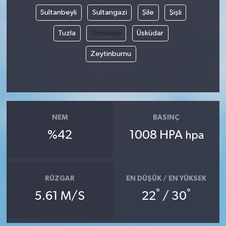
Sultanbeyli
Sultangazi
Şile
Şişli
Tuzla
Ümraniye
Üsküdar
Zeytinburnu
NEM
BASINÇ
%42
1008 HPA
hpa
RÜZGAR
EN DÜŞÜK / EN YÜKSEK
°
°
5.61 M/S
22
/ 30