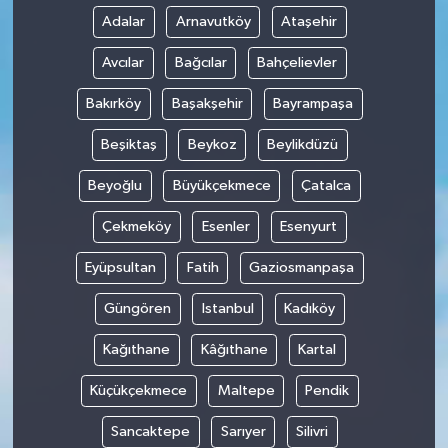
Adalar
Arnavutköy
Ataşehir
Avcılar
Bağcılar
Bahçelievler
Bakırköy
Başakşehir
Bayrampaşa
Beşiktaş
Beykoz
Beylikdüzü
Beyoğlu
Büyükçekmece
Çatalca
Çekmeköy
Esenler
Esenyurt
Eyüpsultan
Fatih
Gaziosmanpaşa
Güngören
Istanbul
Kadıköy
Kağıthane
Kâğıthane
Kartal
Küçükçekmece
Maltepe
Pendik
Sancaktepe
Sarıyer
Silivri