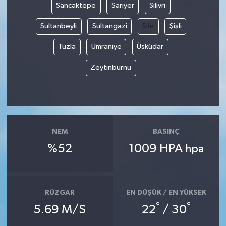
Sancaktepe
Sarıyer
Silivri
Sultanbeyli
Sultangazi
Şile
Şişli
Tuzla
Ümraniye
Üsküdar
Zeytinburnu
NEM
BASINÇ
%52
1009 HPA
hpa
RÜZGAR
EN DÜŞÜK / EN YÜKSEK
°
°
5.69 M/S
22
/ 30