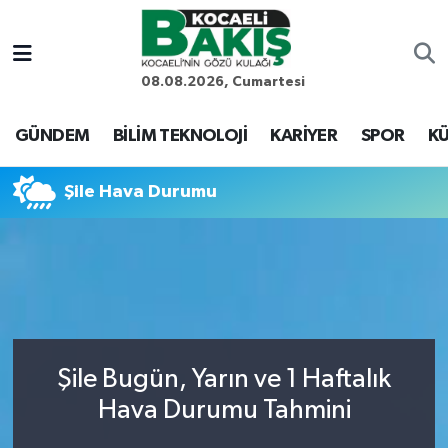
Kocaeli Nöbetçi Eczaneler
08.08.2026, Cumartesi
Kocaeli Hava Durumu
GÜNDEM
BİLİM TEKNOLOJİ
KARİYER
SPOR
KÜ
Kocaeli Trafik Yoğunluk Haritası
Şile Hava Durumu
Süper Lig Puan Durumu ve Fikstür
Tüm Manşetler
Son Dakika Haberleri
Şile Bugün, Yarın ve 1 Haftalık
Haber Arşivi
Hava Durumu Tahmini