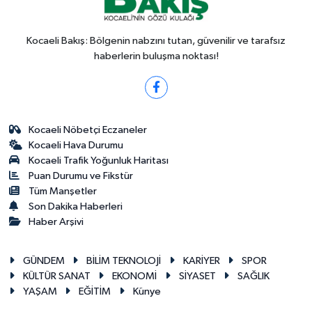
Kocaeli Bakış: Bölgenin nabzını tutan, güvenilir ve tarafsız
haberlerin buluşma noktası!
Kocaeli Nöbetçi Eczaneler
Kocaeli Hava Durumu
Kocaeli Trafik Yoğunluk Haritası
Puan Durumu ve Fikstür
Tüm Manşetler
Son Dakika Haberleri
Haber Arşivi
GÜNDEM
BİLİM TEKNOLOJİ
KARİYER
SPOR
KÜLTÜR SANAT
EKONOMİ
SİYASET
SAĞLIK
YAŞAM
EĞİTİM
Künye