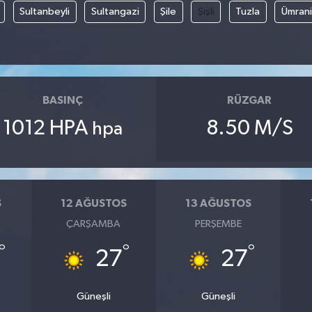
Sultanbeyli
Sultangazi
Şile
Şişli
Tuzla
Ümran
BASINÇ
RÜZGAR
1012 HPA
8.50 M/S
hpa
S
12 AĞUSTOS
13 AĞUSTOS
ÇARŞAMBA
PERŞEMBE
°
°
°
27
27
Güneşli
Güneşli