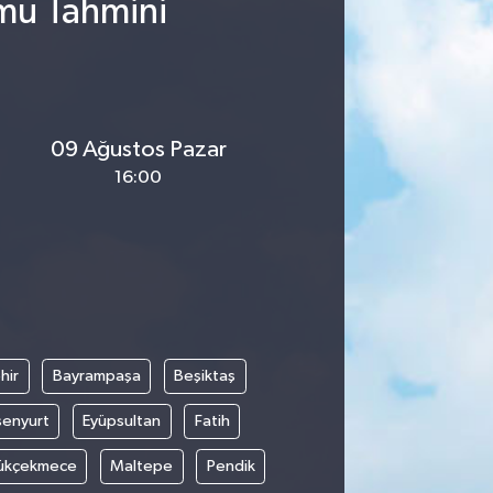
umu Tahmini
09 Ağustos Pazar
16:00
hir
Bayrampaşa
Beşiktaş
senyurt
Eyüpsultan
Fatih
ükçekmece
Maltepe
Pendik