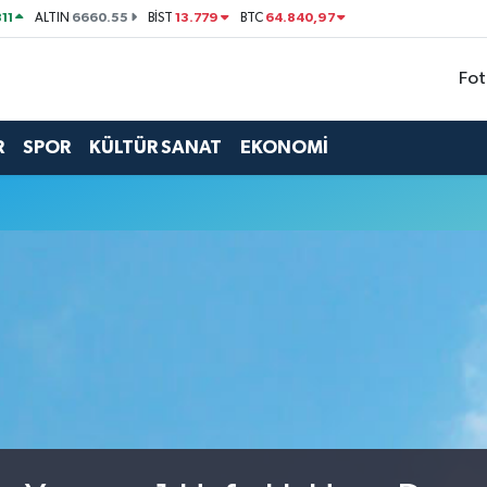
11
6660.55
13.779
64.840,97
ALTIN
BİST
BTC
Fot
R
SPOR
KÜLTÜR SANAT
EKONOMİ