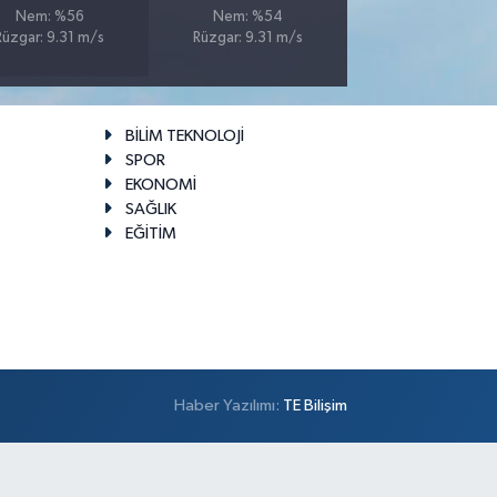
Nem: %56
Nem: %54
Rüzgar: 9.31 m/s
Rüzgar: 9.31 m/s
BİLİM TEKNOLOJİ
SPOR
EKONOMİ
SAĞLIK
EĞİTİM
Haber Yazılımı:
TE Bilişim