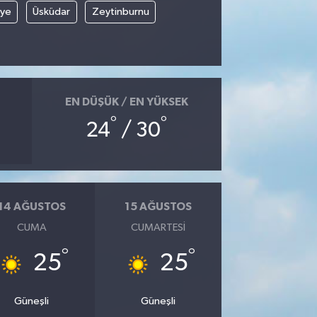
iye
Üsküdar
Zeytinburnu
EN DÜŞÜK / EN YÜKSEK
°
°
24
/ 30
14 AĞUSTOS
15 AĞUSTOS
CUMA
CUMARTESI
°
°
25
25
Güneşli
Güneşli