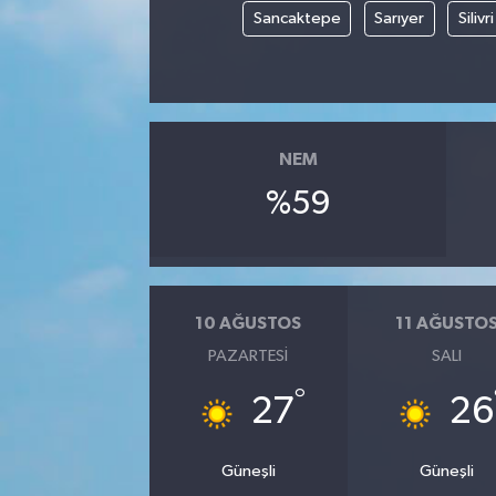
Sancaktepe
Sarıyer
Silivri
NEM
%59
10 AĞUSTOS
11 AĞUSTO
PAZARTESI
SALI
°
27
26
Güneşli
Güneşli