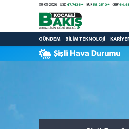
47,7436
55,2510
64,48
09-08-2026
USD
EUR
GBP
Kocaeli Nöbetçi Eczaneler
Kocaeli Hava Durumu
GÜNDEM
BİLİM TEKNOLOJİ
KARİYE
Kocaeli Trafik Yoğunluk Haritası
Şişli Hava Durumu
Süper Lig Puan Durumu ve Fikstür
Tüm Manşetler
Son Dakika Haberleri
Haber Arşivi