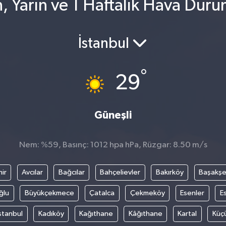
n, Yarın ve 1 Haftalık Hava Dur
İstanbul
°
29
Güneşli
Nem: %59, Basınç: 1012 hpa hPa, Rüzgar: 8.50 m/s
ir
Avcılar
Bağcılar
Bahçelievler
Bakırköy
Başakşe
ğlu
Büyükçekmece
Çatalca
Çekmeköy
Esenler
E
stanbul
Kadıköy
Kağıthane
Kâğıthane
Kartal
Küç