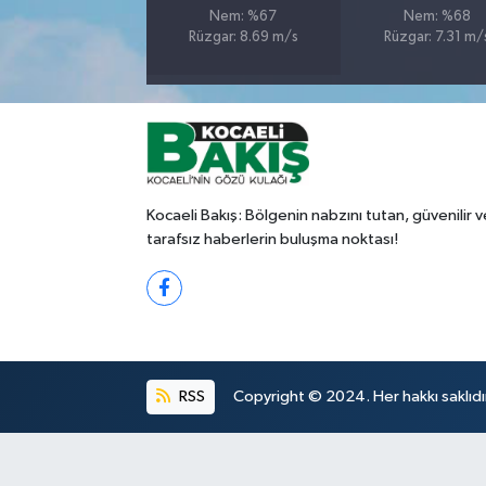
Nem: %67
Nem: %68
Rüzgar: 8.69 m/s
Rüzgar: 7.31 m/
Kocaeli Bakış: Bölgenin nabzını tutan, güvenilir v
tarafsız haberlerin buluşma noktası!
RSS
Copyright © 2024. Her hakkı saklıdı