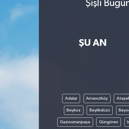
Şişli Bugü
ŞU AN
Adalar
Arnavutköy
Ataşeh
Beykoz
Beylikdüzü
Beyo
Gaziosmanpaşa
Güngören
I