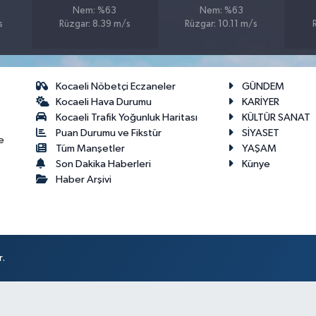
Nem: %63
Nem: %63
s
Rüzgar: 8.39 m/s
Rüzgar: 10.11 m/s
Kocaeli Nöbetçi Eczaneler
GÜNDEM
Kocaeli Hava Durumu
KARİYER
Kocaeli Trafik Yoğunluk Haritası
KÜLTÜR SANAT
Puan Durumu ve Fikstür
SİYASET
e
Tüm Manşetler
YAŞAM
Son Dakika Haberleri
Künye
Haber Arşivi
r.