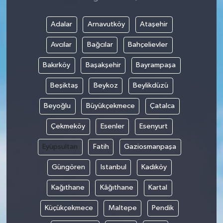
Adalar
Arnavutköy
Ataşehir
Avcılar
Bağcılar
Bahçelievler
Bakırköy
Başakşehir
Bayrampaşa
Beşiktaş
Beykoz
Beylikdüzü
Beyoğlu
Büyükçekmece
Çatalca
Çekmeköy
Esenler
Esenyurt
Eyüpsultan
Fatih
Gaziosmanpaşa
Güngören
Istanbul
Kadıköy
Kağıthane
Kâğıthane
Kartal
Küçükçekmece
Maltepe
Pendik