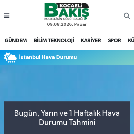
Kocaeli Nöbetçi Eczaneler
09.08.2026, Pazar
Kocaeli Hava Durumu
GÜNDEM
BİLİM TEKNOLOJİ
KARİYER
SPOR
KÜ
Kocaeli Trafik Yoğunluk Haritası
İstanbul Hava Durumu
Süper Lig Puan Durumu ve Fikstür
Tüm Manşetler
Son Dakika Haberleri
Bugün, Yarın ve 1 Haftalık Hava
Haber Arşivi
Durumu Tahmini