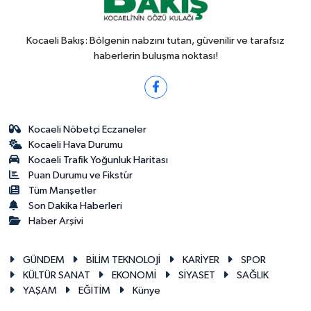
Kocaeli Bakış: Bölgenin nabzını tutan, güvenilir ve tarafsız
haberlerin buluşma noktası!
Kocaeli Nöbetçi Eczaneler
Kocaeli Hava Durumu
Kocaeli Trafik Yoğunluk Haritası
Puan Durumu ve Fikstür
Tüm Manşetler
Son Dakika Haberleri
Haber Arşivi
GÜNDEM
BİLİM TEKNOLOJİ
KARİYER
SPOR
KÜLTÜR SANAT
EKONOMİ
SİYASET
SAĞLIK
YAŞAM
EĞİTİM
Künye