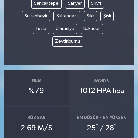
Sancaktepe
Sarıyer
Silivri
Sultanbeyli
Sultangazi
Şile
Şişli
Tuzla
Ümraniye
Üsküdar
Zeytinburnu
NEM
BASINÇ
%79
1012 HPA
hpa
RÜZGAR
EN DÜŞÜK / EN YÜKSEK
°
°
2.69 M/S
25
/ 28