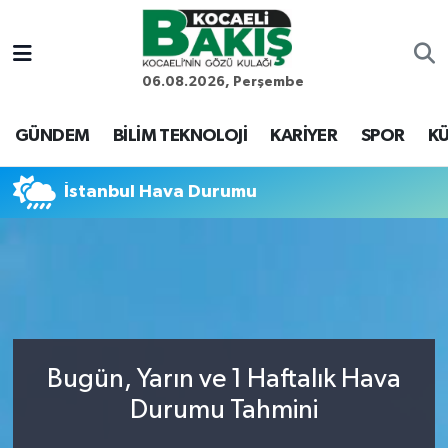
Kocaeli Nöbetçi Eczaneler
06.08.2026, Perşembe
Kocaeli Hava Durumu
GÜNDEM
BİLİM TEKNOLOJİ
KARİYER
SPOR
KÜ
Kocaeli Trafik Yoğunluk Haritası
İstanbul Hava Durumu
Süper Lig Puan Durumu ve Fikstür
Tüm Manşetler
Son Dakika Haberleri
Bugün, Yarın ve 1 Haftalık Hava
Haber Arşivi
Durumu Tahmini