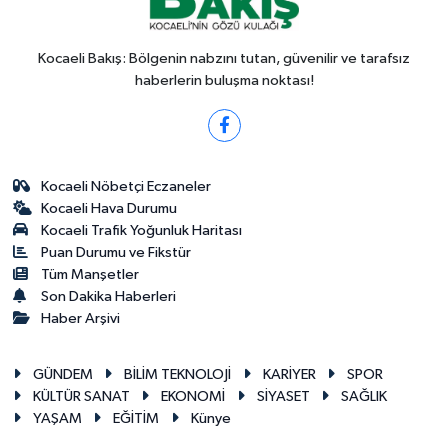
Kocaeli Bakış: Bölgenin nabzını tutan, güvenilir ve tarafsız
haberlerin buluşma noktası!
Kocaeli Nöbetçi Eczaneler
Kocaeli Hava Durumu
Kocaeli Trafik Yoğunluk Haritası
Puan Durumu ve Fikstür
Tüm Manşetler
Son Dakika Haberleri
Haber Arşivi
GÜNDEM
BİLİM TEKNOLOJİ
KARİYER
SPOR
KÜLTÜR SANAT
EKONOMİ
SİYASET
SAĞLIK
YAŞAM
EĞİTİM
Künye