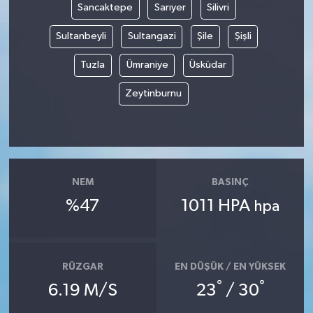
Sancaktepe
Sarıyer
Silivri
Sultanbeyli
Sultangazi
Şile
Şişli
Tuzla
Ümraniye
Üsküdar
Zeytinburnu
NEM
BASINÇ
%47
1011 HPA
hpa
RÜZGAR
EN DÜŞÜK / EN YÜKSEK
°
°
6.19 M/S
23
/ 30