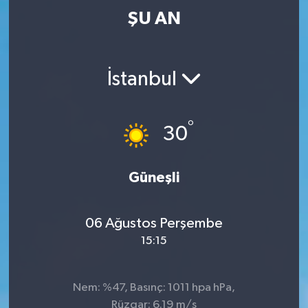
ŞU AN
İstanbul
°
30
Güneşli
06 Ağustos Perşembe
15:15
Nem: %47, Basınç: 1011 hpa hPa,
Rüzgar: 6.19 m/s