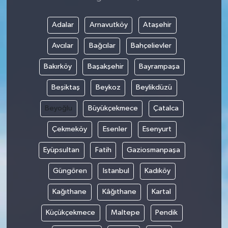
Adalar
Arnavutköy
Ataşehir
Avcılar
Bağcılar
Bahçelievler
Bakırköy
Başakşehir
Bayrampaşa
Beşiktaş
Beykoz
Beylikdüzü
Beyoğlu
Büyükçekmece
Çatalca
Çekmeköy
Esenler
Esenyurt
Eyüpsultan
Fatih
Gaziosmanpaşa
Güngören
Istanbul
Kadıköy
Kağıthane
Kâğıthane
Kartal
Küçükçekmece
Maltepe
Pendik