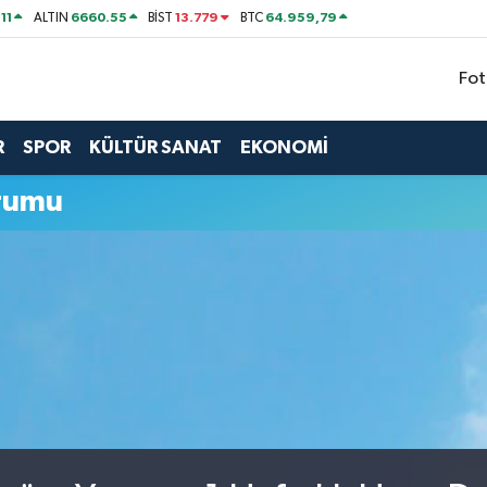
11
6660.55
13.779
64.959,79
ALTIN
BİST
BTC
Fot
R
SPOR
KÜLTÜR SANAT
EKONOMİ
rumu