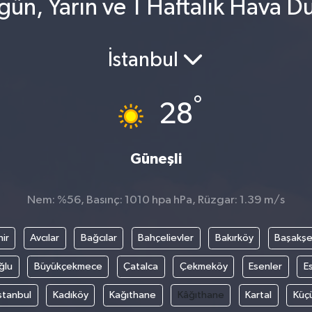
ün, Yarın ve 1 Haftalık Hava 
İstanbul
°
28
Güneşli
Nem: %56, Basınç: 1010 hpa hPa, Rüzgar: 1.39 m/s
ir
Avcılar
Bağcılar
Bahçelievler
Bakırköy
Başakşe
ğlu
Büyükçekmece
Çatalca
Çekmeköy
Esenler
E
stanbul
Kadıköy
Kağıthane
Kâğıthane
Kartal
Küç