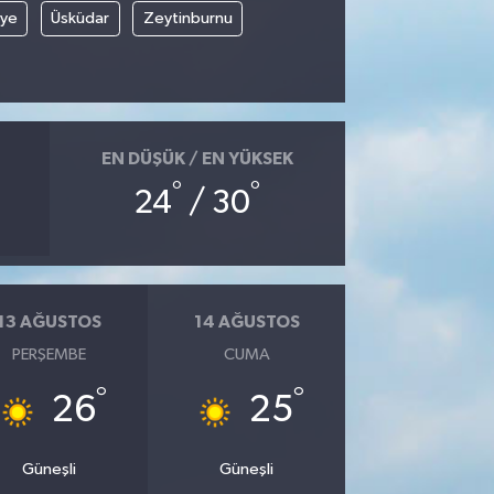
iye
Üsküdar
Zeytinburnu
EN DÜŞÜK / EN YÜKSEK
°
°
24
/ 30
13 AĞUSTOS
14 AĞUSTOS
PERŞEMBE
CUMA
°
°
26
25
Güneşli
Güneşli