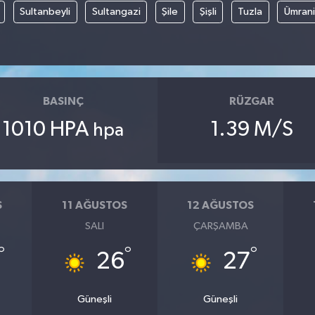
Sultanbeyli
Sultangazi
Şile
Şişli
Tuzla
Ümran
BASINÇ
RÜZGAR
1010 HPA
1.39 M/S
hpa
S
11 AĞUSTOS
12 AĞUSTOS
SALI
ÇARŞAMBA
°
°
°
26
27
Güneşli
Güneşli