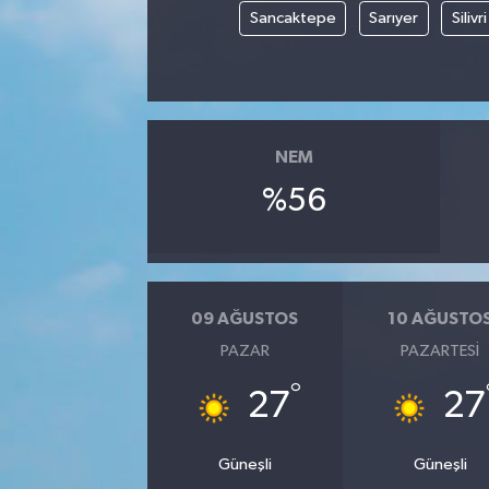
Sancaktepe
Sarıyer
Silivri
NEM
%56
09 AĞUSTOS
10 AĞUSTO
PAZAR
PAZARTESI
°
27
27
Güneşli
Güneşli