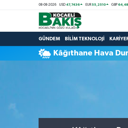
47,7436
55,2510
64,48
08-08-2026
USD
EUR
GBP
Kocaeli Nöbetçi Eczaneler
Kocaeli Hava Durumu
GÜNDEM
BİLİM TEKNOLOJİ
KARİYE
Kocaeli Trafik Yoğunluk Haritası
Kâğıthane Hava Du
Süper Lig Puan Durumu ve Fikstür
Tüm Manşetler
Son Dakika Haberleri
Haber Arşivi