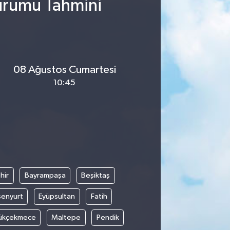
Durumu Tahmini
08 Ağustos Cumartesi
10:45
hir
Bayrampaşa
Beşiktaş
senyurt
Eyüpsultan
Fatih
ükçekmece
Maltepe
Pendik