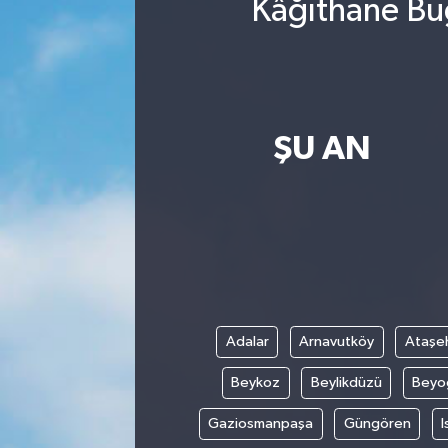
Kâğıthane Bug
ŞU AN
Adalar
Arnavutköy
Ataşeh
Beykoz
Beylikdüzü
Beyo
Gaziosmanpaşa
Güngören
I