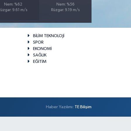
Nem: %62
Nem: %56
Rüzgar: 9.61 m/s
Rüzgar: 9.19 m/s
BİLİM TEKNOLOJİ
SPOR
EKONOMİ
SAĞLIK
EĞİTİM
Haber Yazılımı:
TE Bilişim