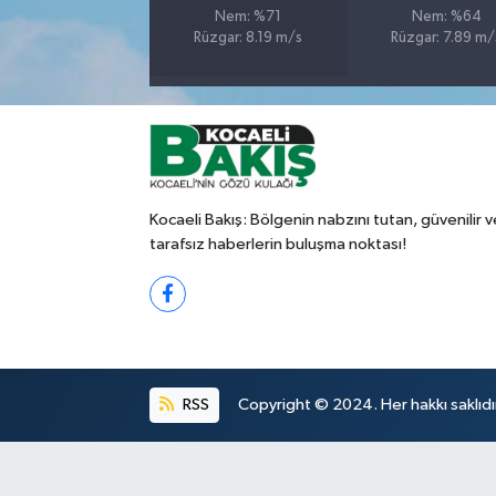
Nem: %71
Nem: %64
Rüzgar: 8.19 m/s
Rüzgar: 7.89 m/
Kocaeli Bakış: Bölgenin nabzını tutan, güvenilir v
tarafsız haberlerin buluşma noktası!
RSS
Copyright © 2024. Her hakkı saklıdı