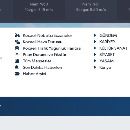
Nem: %68
Nem: %61
s
Rüzgar: 8.19 m/s
Rüzgar: 8.50 m/s
Kocaeli Nöbetçi Eczaneler
GÜNDEM
Kocaeli Hava Durumu
KARİYER
Kocaeli Trafik Yoğunluk Haritası
KÜLTÜR SANAT
Puan Durumu ve Fikstür
SİYASET
e
Tüm Manşetler
YAŞAM
Son Dakika Haberleri
Künye
Haber Arşivi
r.