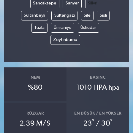
Sancaktepe
Sarıyer
Silivri
Sultanbeyli
Sultangazi
Şile
Şişli
Tuzla
Ümraniye
Üsküdar
Zeytinburnu
NEM
BASINÇ
%80
1010 HPA
hpa
RÜZGAR
EN DÜŞÜK / EN YÜKSEK
°
°
2.39 M/S
23
/ 30