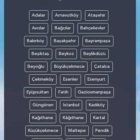
Adalar
Arnavutköy
Ataşehir
Avcılar
Bağcılar
Bahçelievler
Bakırköy
Başakşehir
Bayrampaşa
Beşiktaş
Beykoz
Beylikdüzü
Beyoğlu
Büyükçekmece
Çatalca
Çekmeköy
Esenler
Esenyurt
Eyüpsultan
Fatih
Gaziosmanpaşa
Güngören
Istanbul
Kadıköy
Kağıthane
Kâğıthane
Kartal
Küçükçekmece
Maltepe
Pendik