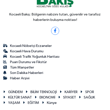
Kocaeli Bakış: Bölgenin nabzını tutan, güvenilir ve tarafsız
haberlerin buluşma noktası!
Kocaeli Nöbetçi Eczaneler
Kocaeli Hava Durumu
Kocaeli Trafik Yoğunluk Haritası
Puan Durumu ve Fikstür
Tüm Manşetler
Son Dakika Haberleri
Haber Arşivi
GÜNDEM
BİLİM TEKNOLOJİ
KARİYER
SPOR
KÜLTÜR SANAT
EKONOMİ
SİYASET
SAĞLIK
YAŞAM
EĞİTİM
Künye