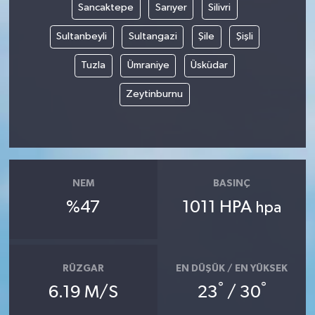
Sancaktepe
Sarıyer
Silivri
Sultanbeyli
Sultangazi
Şile
Şişli
Tuzla
Ümraniye
Üsküdar
Zeytinburnu
NEM
BASINÇ
%47
1011 HPA
hpa
RÜZGAR
EN DÜŞÜK / EN YÜKSEK
°
°
6.19 M/S
23
/ 30