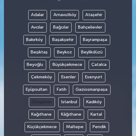
Adalar
Arnavutköy
Ataşehir
Avcılar
Bağcılar
Bahçelievler
Bakırköy
Başakşehir
Bayrampaşa
Beşiktaş
Beykoz
Beylikdüzü
Beyoğlu
Büyükçekmece
Çatalca
Çekmeköy
Esenler
Esenyurt
Eyüpsultan
Fatih
Gaziosmanpaşa
Güngören
Istanbul
Kadıköy
Kağıthane
Kâğıthane
Kartal
Küçükçekmece
Maltepe
Pendik