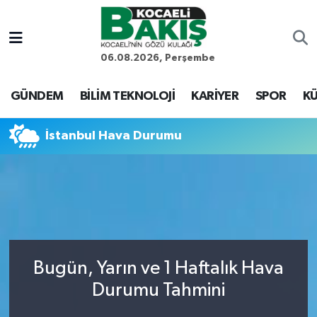
Kocaeli Nöbetçi Eczaneler
06.08.2026, Perşembe
Kocaeli Hava Durumu
GÜNDEM
BİLİM TEKNOLOJİ
KARİYER
SPOR
KÜ
Kocaeli Trafik Yoğunluk Haritası
İstanbul Hava Durumu
Süper Lig Puan Durumu ve Fikstür
Tüm Manşetler
Son Dakika Haberleri
Bugün, Yarın ve 1 Haftalık Hava
Haber Arşivi
Durumu Tahmini