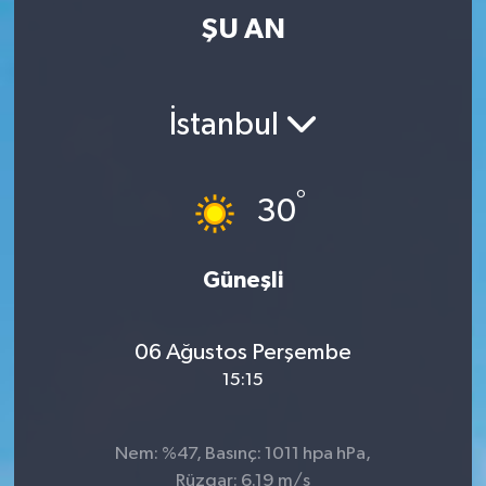
ŞU AN
İstanbul
°
30
Güneşli
06 Ağustos Perşembe
15:15
Nem: %47, Basınç: 1011 hpa hPa,
Rüzgar: 6.19 m/s