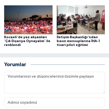
Kocaeli'de yaz akşamları
İletişim Başkanlığı'ndan
'Çık Dışarıya Oynayalım' ile
basın mensuplarına İHA-1
renklendi
ticari pilot eğitimi
Yorumlar