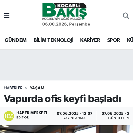
Kocaeli Nöbetçi Eczaneler
06.08.2026, Perşembe
Kocaeli Hava Durumu
GÜNDEM
BİLİM TEKNOLOJİ
KARİYER
SPOR
KÜ
Kocaeli Trafik Yoğunluk Haritası
Süper Lig Puan Durumu ve Fikstür
Tüm Manşetler
HABERLER
YAŞAM
Vapurda ofis keyfi başladı
Son Dakika Haberleri
Haber Arşivi
HABER MERKEZI
07.06.2025 - 12:07
07.06.2025 - 20
EDITÖR
YAYINLANMA
GÜNCELLEME