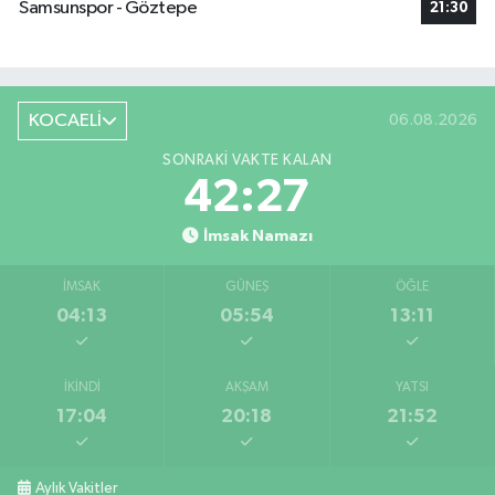
Samsunspor - Göztepe
21:30
KOCAELİ
06.08.2026
SONRAKI VAKTE KALAN
42:26
İmsak Namazı
İMSAK
GÜNEŞ
ÖĞLE
04:13
05:54
13:11
İKINDI
AKŞAM
YATSI
17:04
20:18
21:52
Aylık Vakitler