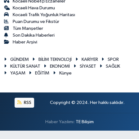
Kocaeli Nöbetçi Eczaneler
Kocaeli Hava Durumu
Kocaeli Trafik Yoğunluk Haritası
Puan Durumu ve Fikstür
Tüm Manşetler
Son Dakika Haberleri
Haber Arşivi
GÜNDEM
BİLİM TEKNOLOJİ
KARİYER
SPOR
KÜLTÜR SANAT
EKONOMİ
SİYASET
SAĞLIK
YAŞAM
EĞİTİM
Künye
RSS
Copyright © 2024. Her hakkı saklıdır.
Haber Yazılımı:
TE Bilişim