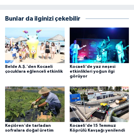
Bunlar da ilginizi çekebilir
Belde A.Ş.'den Kocaeli
Kocaeli'de yaz neşesi
çocuklara eğlenceli etkinlik
etkinlikleri yoğun ilgi
görüyor
Keçiören'de tarladan
Kocaeli'de 15 Temmuz
sofralara doğal üretim
Köprülü Kavşağı yenilendi