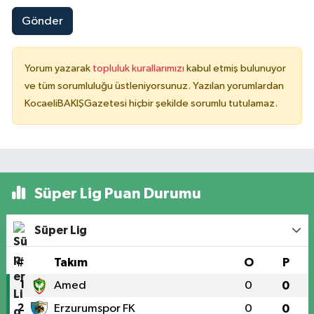
Gönder
Yorum yazarak
topluluk kurallarımızı
kabul etmiş bulunuyor
ve tüm sorumluluğu üstleniyorsunuz. Yazılan yorumlardan
KocaeliBAKIŞGazetesi hiçbir şekilde sorumlu tutulamaz.
Süper Lig Puan Durumu
Süper Lig
#
Takım
O
P
1
Amed
0
0
2
Erzurumspor FK
0
0