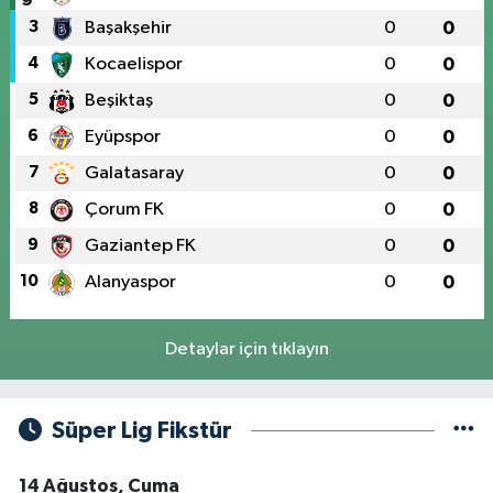
3
Başakşehir
0
0
4
Kocaelispor
0
0
5
Beşiktaş
0
0
6
Eyüpspor
0
0
7
Galatasaray
0
0
8
Çorum FK
0
0
9
Gaziantep FK
0
0
10
Alanyaspor
0
0
Detaylar için tıklayın
Süper Lig Fikstür
14 Ağustos, Cuma