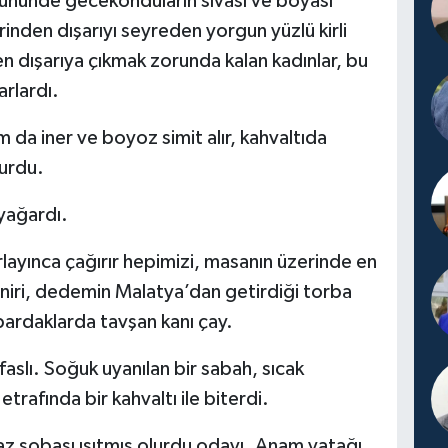
ününde gecekonduların sıvası ve boyası
inden dışarıyı seyreden yorgun yüzlü kirli
en dışarıya çıkmak zorunda kalan kadınlar, bu
arlardı.
 da iner ve boyoz simit alır, kahvaltıda
lurdu.
yağardı.
rlayınca çağırır hepimizi, masanın üzerinde en
yniri, dedemin Malatya’dan getirdiği torba
bardaklarda tavşan kanı çay.
aslı. Soğuk uyanılan bir sabah, sıcak
trafında bir kahvaltı ile biterdi.
 sobası ısıtmış olurdu odayı. Anam yatağı