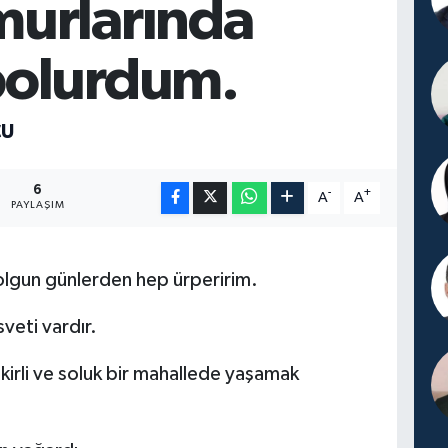
urlarında
olurdum.
ÇU
6
-
+
A
A
PAYLAŞIM
olgun günlerden hep ürperirim.
veti vardır.
kirli ve soluk bir mahallede yaşamak