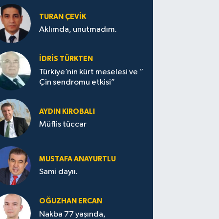
TURAN ÇEVİK
Aklımda, unutmadım.
İDRİS TÜRKTEN
Türkiye’nin kürt meselesi ve “
Çin sendromu etkisi”
AYDIN KIROBALI
Müflis tüccar
MUSTAFA ANAYURTLU
Sami dayıı.
OĞUZHAN ERCAN
Nakba 77 yaşında,