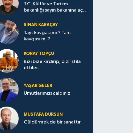
T.C. Kültür ve Turizm
bakanlığı sayın bakanına açık
mektup.
SİNAN KARAÇAY
Tayt kavgası mı ? Taht
kavgası mı ?
KORAY TOPÇU
Bizi bize kırdırıp, bizi istila
ettiler,
YAŞAR GELER
Umutlarımızı çaldınız.
MUSTAFA DURSUN
Güldürmek de bir sanattır