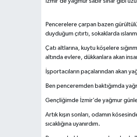
İzmir’de yağmur sabır sınar gibi uz
Pencerelere çarpan bazen gürültülü
duyduğum çıtırtı, sokaklarda ıslanm
Çatı altlarına, kuytu köşelere sığınm
altında evlere, dükkanlara akan insa
İşportacıların paçalarından akan ya
Ben penceremden baktığımda yağm
Gençliğimde İzmir’de yağmur günle
Artık kışın sonları, odamın kösesin
sıcaklığına uyanırdım.