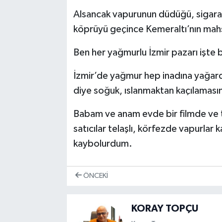
Alsancak vapurunun düdüğü, sigara sat
köprüyü geçince Kemeraltı’nın mahşe
Ben her yağmurlu İzmir pazarı işte 
İzmir’de yağmur hep inadına yağardı.
diye soğuk, ıslanmaktan kaçılaması
Babam ve anam evde bir filmde ve 
satıcılar telaşlı, körfezde vapurlar
kaybolurdum.
ÖNCEKI
KORAY TOPÇU