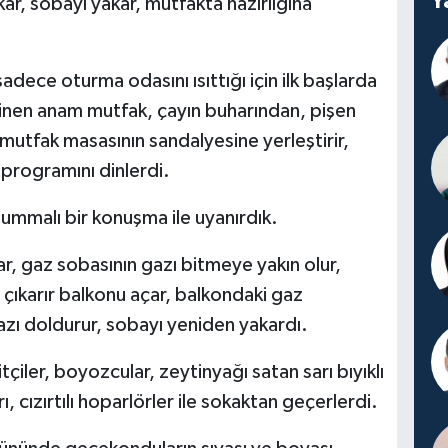
Y
ar, sobayı yakar, mutfakta hazırlığına
adece oturma odasını ısıttığı için ilk başlarda
iyinen anam mutfak, çayın buharından, pişen
mutfak masasının sandalyesine yerleştirir,
programını dinlerdi.
mmalı bir konuşma ile uyanırdık.
, gaz sobasının gazı bitmeye yakın olur,
ıkarır balkonu açar, balkondaki gaz
zı doldurur, sobayı yeniden yakardı.
iler, boyozcular, zeytinyağı satan sarı bıyıklı
, cızırtılı hoparlörler ile sokaktan geçerlerdi.