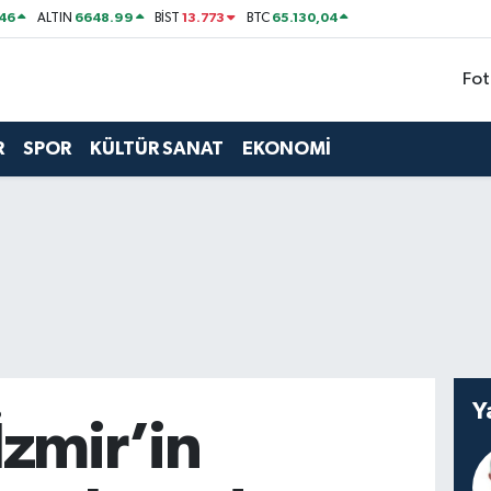
46
6648.99
13.773
65.130,04
ALTIN
BİST
BTC
Fot
R
SPOR
KÜLTÜR SANAT
EKONOMİ
Y
İzmir’in