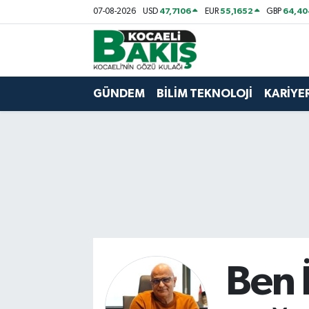
47,7106
55,1652
64,40
07-08-2026
USD
EUR
GBP
Kocaeli Nöbetçi Eczaneler
Kocaeli Hava Durumu
GÜNDEM
BİLİM TEKNOLOJİ
KARİYE
Kocaeli Trafik Yoğunluk Haritası
Süper Lig Puan Durumu ve Fikstür
Tüm Manşetler
Son Dakika Haberleri
Haber Arşivi
Ben 