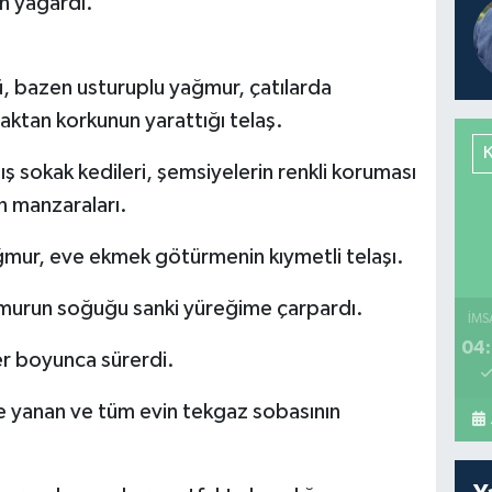
un yağardı.
, bazen usturuplu yağmur, çatılarda
aktan korkunun yarattığı telaş.
ış sokak kedileri, şemsiyelerin renkli koruması
n manzaraları.
ğmur, eve ekmek götürmenin kıymetli telaşı.
urun soğuğu sanki yüreğime çarpardı.
İMS
04:
r boyunca sürerdi.
de yanan ve tüm evin tekgaz sobasının