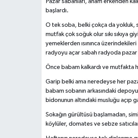
Pazar sabahları, anam erkenden kalk
başlardı.
O tek soba, belki çokça da yokluk, s
mutfak çok soğuk olur sıkı sıkıya g
yemeklerden ısınınca üzerindekileri 
radyoyu açar sabah radyoda pazar 
Önce babam kalkardı ve mutfakta hu
Garip belki ama neredeyse her pazar
babam sobanın arkasındaki depoyu ç
bidonunun altındaki musluğu açıp ga
Sokağın gürültüsü başlamadan, simitç
köylüler, domates ve sebze satıcıları