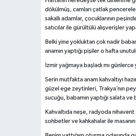
Haftanın neredeyse tek dinlenme g
dökülmüş, camları çatlak pencereler
sakallı adamlar, çocuklarının peşind
satıcılar ile gürültülü alışverişler yap
Belki yine yokluktan çok nadir babam
anamın yaptığı pişiler o hafta unutu
İzmir yağmaya başladı mı günlerce 
Serin mutfakta anam kahvaltıyı hazı
güzel ege zeytinleri, Trakya’nın pe
sucuğu, babamın yaptığı salata ve 
Kahvaltıda neşe, radyoda nihavent f
sohbetler ve kahkahalar ile masanın e
Benim yattığım oturma odasında gaz