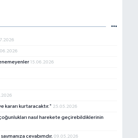
07.2026
.06.2026
öylenemeyenler
15.06.2026
.2026
 ve kararı kurtaracaktır."
25.05.2026
z çoğunlukları nasıl harekete geçirebildiklerinin
k saymanıza cevabımdır.
09.05.2026