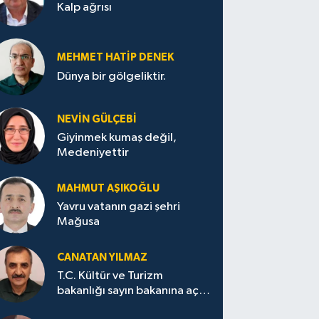
Kalp ağrısı
MEHMET HATİP DENEK
Dünya bir gölgeliktir.
NEVİN GÜLÇEBİ
Giyinmek kumaş değil,
Medeniyettir
MAHMUT AŞIKOĞLU
Yavru vatanın gazi şehri
Mağusa
CANATAN YILMAZ
T.C. Kültür ve Turizm
bakanlığı sayın bakanına açık
mektup.