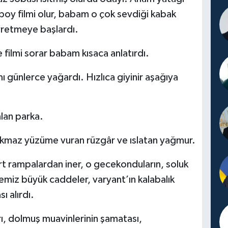
ovboy filmi olur, babam o çok sevdiği kabak
yretmeye başlardı.
e filmi sorar babam kısaca anlatırdı.
günlerce yağardı. Hızlıca giyinir aşağıya
lan parka.
ıkmaz yüzüme vuran rüzgâr ve ıslatan yağmur.
 rampalardan iner, o gecekonduların, soluk
 temiz büyük caddeler, varyant’ın kalabalık
ı alırdı.
, dolmuş muavinlerinin şamatası,