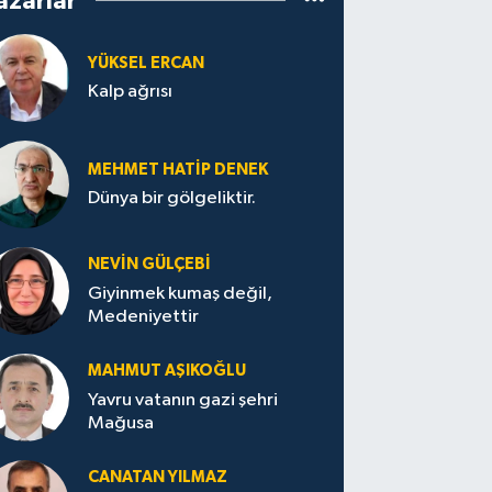
azarlar
YÜKSEL ERCAN
Kalp ağrısı
MEHMET HATİP DENEK
Dünya bir gölgeliktir.
NEVİN GÜLÇEBİ
Giyinmek kumaş değil,
Medeniyettir
MAHMUT AŞIKOĞLU
Yavru vatanın gazi şehri
Mağusa
CANATAN YILMAZ