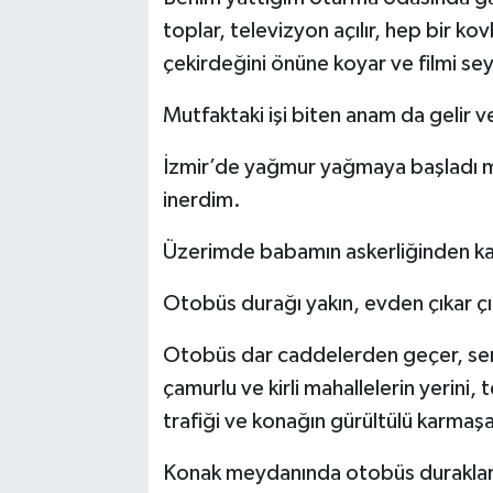
toplar, televizyon açılır, hep bir k
çekirdeğini önüne koyar ve filmi se
Mutfaktaki işi biten anam da gelir v
İzmir’de yağmur yağmaya başladı mı 
inerdim.
Üzerimde babamın askerliğinden ka
Otobüs durağı yakın, evden çıkar ç
Otobüs dar caddelerden geçer, sert
çamurlu ve kirli mahallelerin yerini,
trafiği ve konağın gürültülü karmaşas
Konak meydanında otobüs durakları