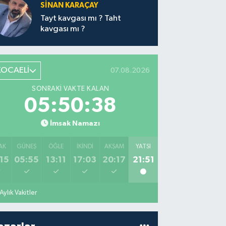
SİNAN KARAÇAY
Tayt kavgası mı ? Taht
kavgası mı ?
KOCAELİ
07.08.2026
SONRAKI VAKTE KALAN
05:50:37
İmsak Namazı
AK
GÜNEŞ
ÖĞLE
İKINDI
AKŞAM
YATSI
15
05:55
13:11
17:03
20:17
21:51
Aylık Vakitler