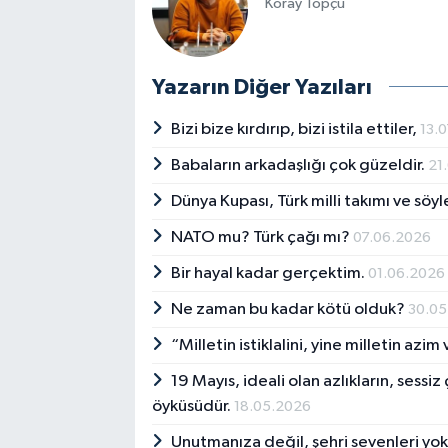
Koray Topçu
Yazarın Diğer Yazıları
Bizi bize kırdırıp, bizi istila ettiler,
13.
Babaların arkadaşlığı çok güzeldir.
21
Dünya Kupası, Türk milli takımı ve s
NATO mu? Türk çağı mı?
07.06.2026
Bir hayal kadar gerçektim.
01.06.2026
Ne zaman bu kadar kötü olduk?
30.05
“Milletin istiklalini, yine milletin azim
19 Mayıs, ideali olan azlıkların, sessi
öyküsüdür.
18.05.2026
Unutmanıza değil, şehri sevenleri yo