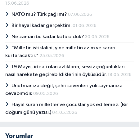
15.06.2026
NATO mu? Türk çağı mı?
07.06.2026
Bir hayal kadar gerçektim.
01.06.2026
Ne zaman bu kadar kötü olduk?
30.05.2026
“Milletin istiklalini, yine milletin azim ve kararı
kurtaracaktır."
25.05.2026
19 Mayıs, ideali olan azlıkların, sessiz çoğunlukları
nasıl harekete geçirebildiklerinin öyküsüdür.
18.05.2026
Unutmanıza değil, şehri sevenleri yok saymanıza
cevabımdır.
09.05.2026
Hayal kuran milletler ve çocuklar yok edilemez. (Bir
doğum günü yazısı.)
04.05.2026
Yorumlar