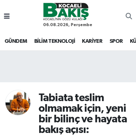
Kocaeli Nöbetçi Eczaneler
06.08.2026, Perşembe
Kocaeli Hava Durumu
GÜNDEM
BİLİM TEKNOLOJİ
KARİYER
SPOR
KÜ
Kocaeli Trafik Yoğunluk Haritası
Süper Lig Puan Durumu ve Fikstür
Tüm Manşetler
Tabiata teslim
Son Dakika Haberleri
olmamak için, yeni
Haber Arşivi
bir bilinç ve hayata
bakış açısı: