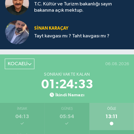
T.C. Kültür ve Turizm bakanlığı sayın
bakanına açık mektup.
SİNAN KARAÇAY
Tayt kavgası mı ? Taht kavgası mı ?
KOCAELİ
06.08.2026
SONRAKI VAKTE KALAN
01:24:32
İkindi Namazı
İMSAK
GÜNEŞ
ÖĞLE
04:13
05:54
13:11