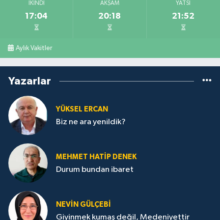
İKINDI
AKŞAM
YATSI
17:04
20:18
21:52
Aylık Vakitler
Yazarlar
YÜKSEL ERCAN
Biz ne ara yenildik?
MEHMET HATİP DENEK
Durum bundan ibaret
NEVİN GÜLÇEBİ
Giyinmek kumaş değil, Medeniyettir