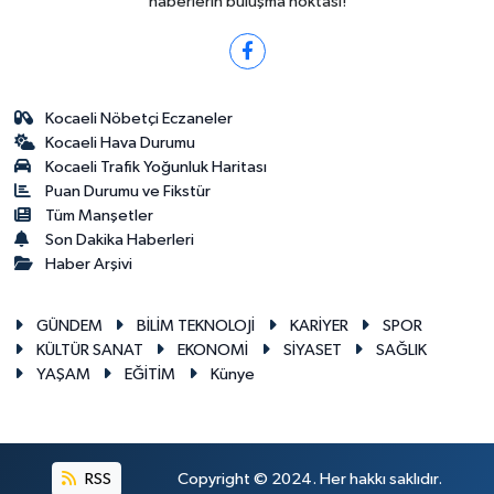
haberlerin buluşma noktası!
Kocaeli Nöbetçi Eczaneler
Kocaeli Hava Durumu
Kocaeli Trafik Yoğunluk Haritası
Puan Durumu ve Fikstür
Tüm Manşetler
Son Dakika Haberleri
Haber Arşivi
GÜNDEM
BİLİM TEKNOLOJİ
KARİYER
SPOR
KÜLTÜR SANAT
EKONOMİ
SİYASET
SAĞLIK
YAŞAM
EĞİTİM
Künye
RSS
Copyright © 2024. Her hakkı saklıdır.