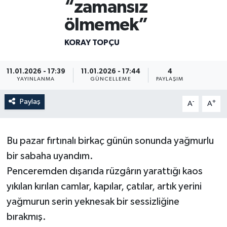
“zamansız
ölmemek”
KORAY TOPÇU
11.01.2026 - 17:39
11.01.2026 - 17:44
4
YAYINLANMA
GÜNCELLEME
PAYLAŞIM
Paylaş
-
+
A
A
Bu pazar fırtınalı birkaç günün sonunda yağmurlu
bir sabaha uyandım.
Penceremden dışarıda rüzgârın yarattığı kaos
yıkılan kırılan camlar, kapılar, çatılar, artık yerini
yağmurun serin yeknesak bir sessizliğine
bırakmış.