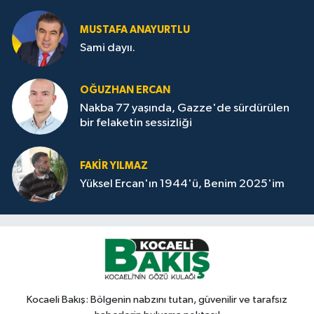
MUSTAFA ANAYURTLU
Sami dayıı.
OĞUZHAN ERCAN
Nakba 77 yaşında, Gazze'de sürdürülen
bir felaketin sessizliği
FAKİR YILMAZ
Yüksel Ercan'ın 1944'ü, Benim 2025'im
Kocaeli Bakış: Bölgenin nabzını tutan, güvenilir ve tarafsız